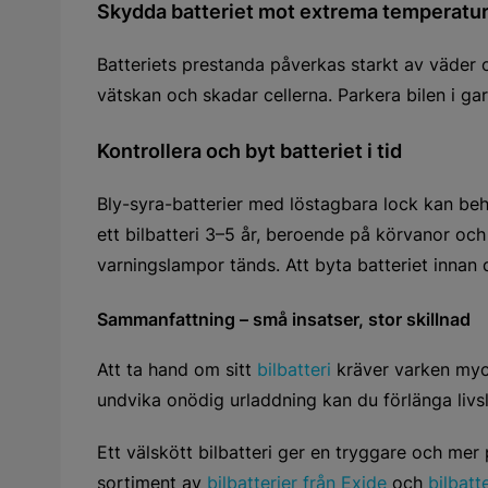
Skydda batteriet mot extrema temperatu
Batteriets prestanda påverkas starkt av väder 
vätskan och skadar cellerna. Parkera bilen i ga
Kontrollera och byt batteriet i tid
Bly-syra-batterier med löstagbara lock kan behö
ett bilbatteri 3–5 år, beroende på körvanor och 
varningslampor tänds. Att byta batteriet innan 
Sammanfattning – små insatser, stor skillnad
Att ta hand om sitt
bilbatteri
kräver varken myck
undvika onödig urladdning kan du förlänga livs
Ett välskött bilbatteri ger en tryggare och mer p
sortiment av
bilbatterier från Exide
och
bilbatt