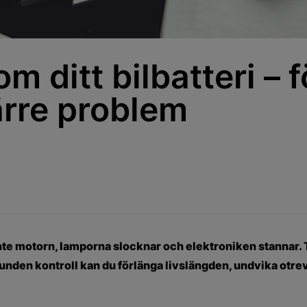
m ditt bilbatteri – f
ärre problem
 inte motorn, lamporna slocknar och elektroniken stannar. 
bunden kontroll kan du förlänga livslängden, undvika otre