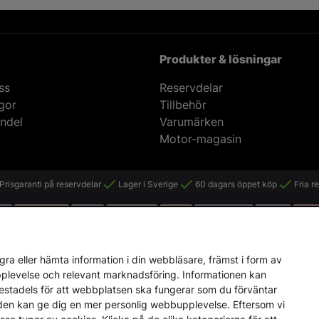
Produkter & lösningar
ss
Reservdelar
ågor
Tillbehör
ndel
Varumärken
Motor-magasin
Prisgaranti på reservdelar
Lager i Sverige
60 dagars öppet köp
Fria r
ra eller hämta information i din webbläsare, främst i form av
upplevelse och relevant marknadsföring. Informationen kan
mestadels för att webbplatsen ska fungerar som du förväntar
en den kan ge dig en mer personlig webbupplevelse. Eftersom vi