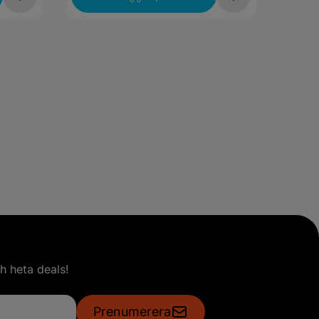
h heta deals!
Prenumerera