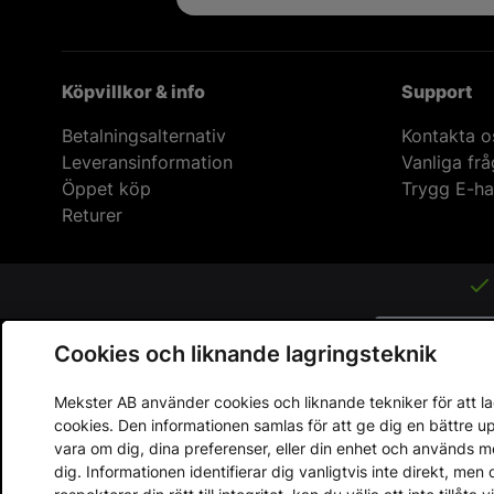
Köpvillkor & info
Support
Betalningsalternativ
Kontakta o
Leveransinformation
Vanliga fr
Öppet köp
Trygg E-ha
Returer
Cookies och liknande lagringsteknik
Mekster AB använder cookies och liknande tekniker för att lag
cookies. Den informationen samlas för att ge dig en bättre 
vara om dig, dina preferenser, eller din enhet och används 
dig. Informationen identifierar dig vanligtvis inte direkt, m
Copyright © 2013 - 2026 - Mekster AB