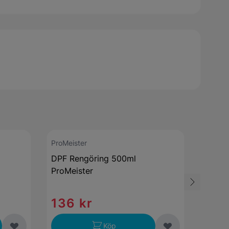
ProMeister
ProMei
DPF Rengöring 500ml
Multim
ProMeister
ProMe
136 kr
1 5
Köp