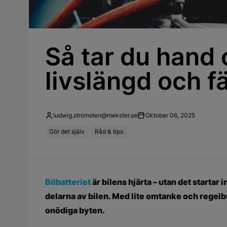
Så tar du hand o
livslängd och f
ludwig.stromsten@mekster.se
Oktober 06, 2025
Gör det själv
Råd & tips
Bilbatteriet
är bilens hjärta – utan det startar
delarna av bilen. Med lite omtanke och regel
onödiga byten.