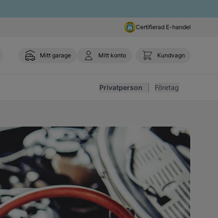
Certifierad E-handel
Mitt garage
Mitt konto
Kundvagn
Toggl
Privatperson
Företag