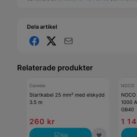
Dela artikel
Relaterade produkter
Carwise
NOCO
Startkabel 25 mm² med elskydd
NOCO S
3.5 m
1000 A
GB40
260 kr
1 14
Köp