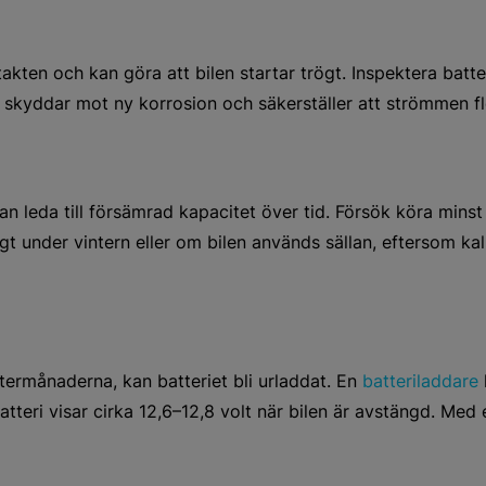
kten och kan göra att bilen startar trögt. Inspektera batt
et skyddar mot ny korrosion och säkerställer att strömmen flö
t kan leda till försämrad kapacitet över tid. Försök köra min
tigt under vintern eller om bilen används sällan, eftersom ka
intermånaderna, kan batteriet bli urladdat. En
batteriladdare
atteri visar cirka 12,6–12,8 volt när bilen är avstängd. Med