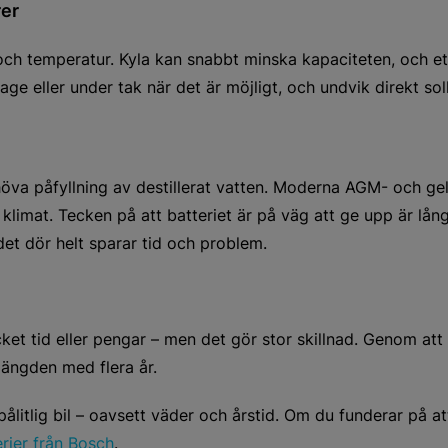
rer
och temperatur. Kyla kan snabbt minska kapaciteten, och ett
rage eller under tak när det är möjligt, och undvik direkt s
va påfyllning av destillerat vatten. Moderna AGM- och gelba
klimat. Tecken på att batteriet är på väg att ge upp är lång
det dör helt sparar tid och problem.
et tid eller pengar – men det gör stor skillnad. Genom att 
längden med flera år.
ålitlig bil – oavsett väder och årstid. Om du funderar på att
erier från Bosch
.