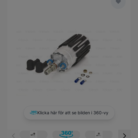
Main image
Click to view image in fullscreen
Klicka här för att se bilden i 360-vy
View larger image