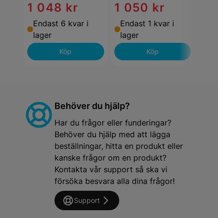
1 048 kr
1 050 kr
1 
Endast 6 kvar i
Endast 1 kvar i
End
lager
lager
lag
Köp
Köp
Behöver du hjälp?
Har du frågor eller funderingar?
Behöver du hjälp med att lägga
beställningar, hitta en produkt eller
kanske frågor om en produkt?
Kontakta vår support så ska vi
försöka besvara alla dina frågor!
Support