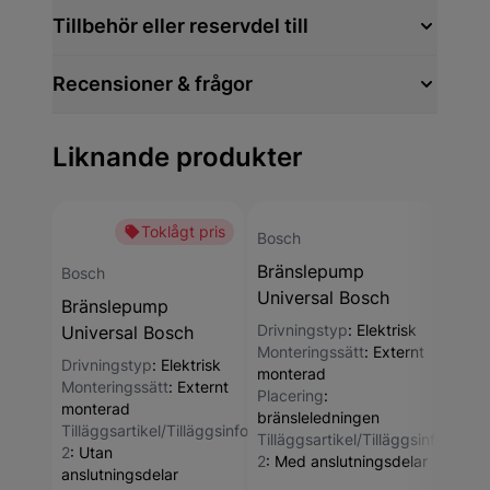
Tillbehör eller reservdel till
Recensioner & frågor
Liknande produkter
Toklågt pris
Bosch
Bosc
Bränslepump
Brä
Bosch
Universal Bosch
Univ
Bränslepump
Drivningstyp
:
Elektrisk
Drivn
Universal Bosch
Monteringssätt
:
Externt
Monte
Drivningstyp
:
Elektrisk
monterad
mont
Monteringssätt
:
Externt
Placering
:
Tillä
monterad
bränsleledningen
2
:
Me
Tilläggsartikel/Tilläggsinformation
Tilläggsartikel/Tilläggsinformati
2
:
Utan
2
:
Med anslutningsdelar
anslutningsdelar