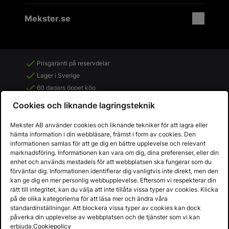
Mekster.se
Prisgaranti på reservdelar
Lager i Sverige
60 dagars öppet köp
Fria returer
Cookies och liknande lagringsteknik
Mekster AB använder cookies och liknande tekniker för att lagra eller
hämta information i din webbläsare, främst i form av cookies. Den
informationen samlas för att ge dig en bättre upplevelse och relevant
marknadsföring. Informationen kan vara om dig, dina preferenser, eller din
enhet och används mestadels för att webbplatsen ska fungerar som du
förväntar dig. Informationen identifierar dig vanligtvis inte direkt, men den
kan ge dig en mer personlig webbupplevelse. Eftersom vi respekterar din
rätt till integritet, kan du välja att inte tillåta vissa typer av cookies. Klicka
på de olika kategorierna för att läsa mer och ändra våra
standardinställningar. Att blockera vissa typer av cookies kan dock
påverka din upplevelse av webbplatsen och de tjänster som vi kan
Copyright © 2013 - 2026 - Mekster AB
erbjuda.
Cookiepolicy