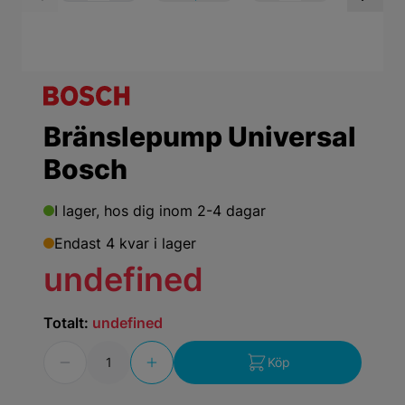
View larger image
View larger ima
Vi
Bränslepump Universal
Bosch
I lager,
hos dig inom 2-4 dagar
Endast 4 kvar i lager
undefined
Totalt:
undefined
Antal
Köp