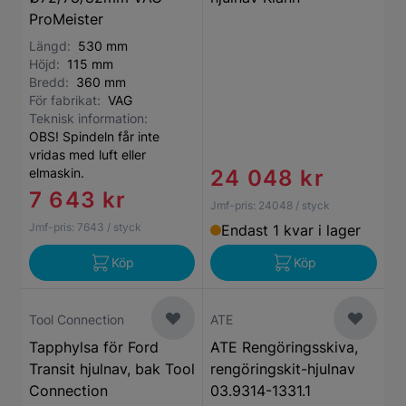
ProMeister
Längd:
530 mm
Höjd:
115 mm
Bredd:
360 mm
För fabrikat:
VAG
Teknisk information:
OBS! Spindeln får inte
vridas med luft eller
elmaskin.
24 048 kr
7 643 kr
Jmf-pris:
24048
/ styck
Jmf-pris:
7643
/ styck
Endast 1 kvar i lager
Köp
Köp
Tool Connection
ATE
Tapphylsa för Ford
ATE Rengöringsskiva,
Transit hjulnav, bak Tool
rengöringskit-hjulnav
Connection
03.9314-1331.1