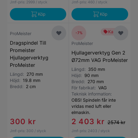
Jmf-pris:
2999
/ styck
Jmf-pris:
460
/ styck
Köp
Köp
Kampanj
-7%
ProMeister
Dragspindel Till
ProMeister
Promeister
Hjullagerverktyg Gen 2
Hjullagerverktyg
Ø72mm VAG ProMeister
ProMeister
Längd:
350 mm
Längd:
270 mm
Höjd:
90 mm
Höjd:
19.8 mm
Bredd:
270 mm
Bredd:
2 cm
För fabrikat:
VAG
Teknisk information:
OBS! Spindeln får inte
vridas med luft eller
elmaskin.
300 kr
2 403 kr
2574 kr
Jmf-pris:
300
/ styck
Jmf-pris:
2403
/ styck