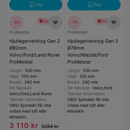
Köp
Köp
Kampanj
Kampanj
-5%
-7%
ProMeister
ProMeister
Hjullagerverktyg Gen 2
Hjullagerverktyg Gen 2
Ø82mm
Ø78mm
Volvo/Ford/Land Rover
Volvo/Mazda/Ford
ProMeister
ProMeister
Längd:
500 mm
Längd:
500 mm
Höjd:
105 mm
Höjd:
105 mm
Bredd:
240 mm
Bredd:
240 mm
För fabrikat:
För fabrikat:
Volvo,Ford
Volvo,Ford,Land Rover
Teknisk information:
Teknisk information:
OBS! Spindeln får inte
OBS! Spindeln får inte
vridas med luft eller
vridas med luft eller
elmaskin.
elmaskin.
3 110 kr
3284 kr