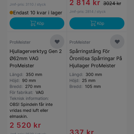
2 814 kr
3024 kr
Jmf-pris:
3110
/ styck
Jmf-pris:
2814
/ styck
Endast 10 kvar i lager
Köp
Köp
ProMeister
ProMeister
Hjullagerverktyg Gen 2
Spårringstång För
Ø62mm VAG
Öronlösa Spårringar På
ProMeister
Hjullager ProMeister
Längd:
350 mm
Längd:
300 mm
Höjd:
90 mm
Höjd:
25 mm
Bredd:
270 mm
Bredd:
105 mm
För fabrikat:
VAG
Teknisk information:
OBS! Spindeln får inte
vridas med luft eller
elmaskin.
2 520 kr
337 kr