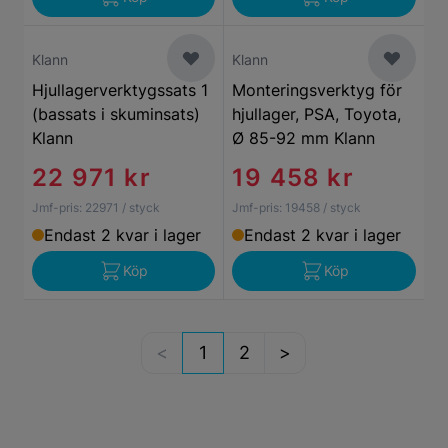
Klann
Klann
Hjullagerverktygssats 1
Monteringsverktyg för
(bassats i skuminsats)
hjullager, PSA, Toyota,
Klann
Ø 85-92 mm Klann
22 971 kr
19 458 kr
Jmf-pris:
22971
/ styck
Jmf-pris:
19458
/ styck
Endast 2 kvar i lager
Endast 2 kvar i lager
Köp
Köp
1
2