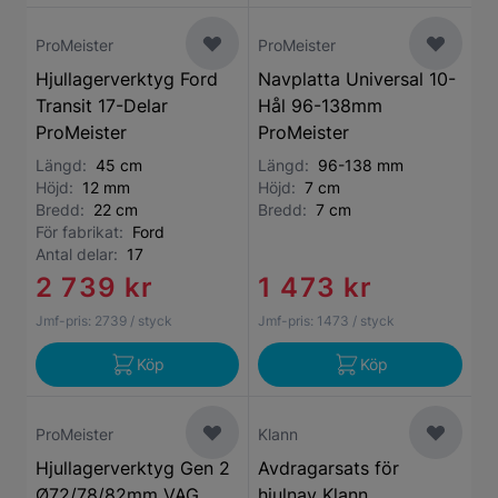
ProMeister
ProMeister
Hjullagerverktyg Ford
Navplatta Universal 10-
Transit 17-Delar
Hål 96-138mm
ProMeister
ProMeister
Längd:
45 cm
Längd:
96-138 mm
Höjd:
12 mm
Höjd:
7 cm
Bredd:
22 cm
Bredd:
7 cm
För fabrikat:
Ford
Antal delar:
17
2 739 kr
1 473 kr
Jmf-pris:
2739
/ styck
Jmf-pris:
1473
/ styck
Köp
Köp
ProMeister
Klann
Hjullagerverktyg Gen 2
Avdragarsats för
Ø72/78/82mm VAG
hjulnav Klann