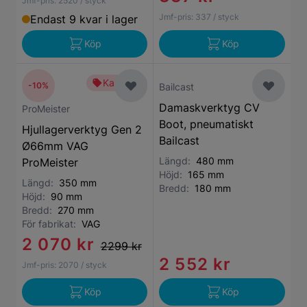
Jmf-pris:
2520
/ styck
Jmf-pris:
337
/ styck
Endast 9 kvar i lager
Köp
Köp
Kampanj
-10%
Bailcast
Damaskverktyg CV
ProMeister
Boot, pneumatiskt
Hjullagerverktyg Gen 2
Bailcast
Ø66mm VAG
Längd:
480 mm
ProMeister
Höjd:
165 mm
Längd:
350 mm
Bredd:
180 mm
Höjd:
90 mm
Bredd:
270 mm
För fabrikat:
VAG
2 070 kr
2299 kr
2 552 kr
Jmf-pris:
2070
/ styck
Köp
Köp