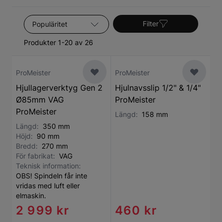
Sortera efter
Filter
Produkter 1-20 av 26
ProMeister
ProMeister
Hjullagerverktyg Gen 2
Hjulnavsslip 1/2" & 1/4"
Ø85mm VAG
ProMeister
ProMeister
Längd:
158 mm
Längd:
350 mm
Höjd:
90 mm
Bredd:
270 mm
För fabrikat:
VAG
Teknisk information:
OBS! Spindeln får inte
vridas med luft eller
elmaskin.
2 999 kr
460 kr