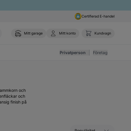
Certifierad E-handel
Mitt garage
Mitt konto
Kundvagn
Toggl
Privatperson
Företag
å dammkorn och
ttenfläckar och
ansig finish på
Sortera efter