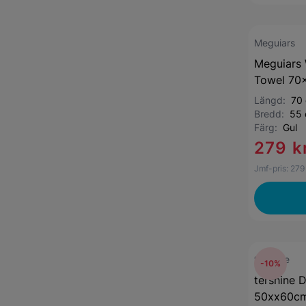
Meguiars
Meguiars 
Towel 70
Längd:
70
Bredd:
55
Färg:
Gul
279 k
Jmf-pris:
279
tershine
-10%
tershine 
50xx60cm