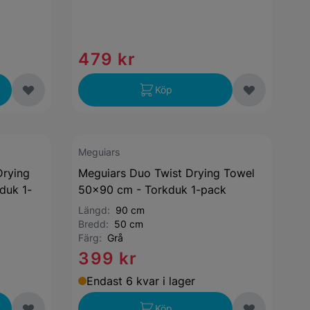
479 kr
Köp
Meguiars
rying
Meguiars Duo Twist Drying Towel
duk 1-
50x90 cm - Torkduk 1-pack
Längd:
90 cm
Bredd:
50 cm
Färg:
Grå
399 kr
Endast 6 kvar i lager
Köp