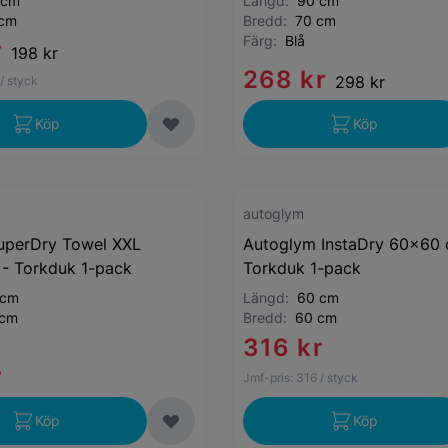
 cm
Längd:
90 cm
 cm
Bredd:
70 cm
Färg:
Blå
r
198 kr
268 kr
298 kr
/ styck
Köp
Köp
autoglym
uperDry Towel XXL
Autoglym InstaDry 60x60 
- Torkduk 1-pack
Torkduk 1-pack
 cm
Längd:
60 cm
 cm
Bredd:
60 cm
316 kr
r
Jmf-pris:
316
/ styck
Köp
Köp