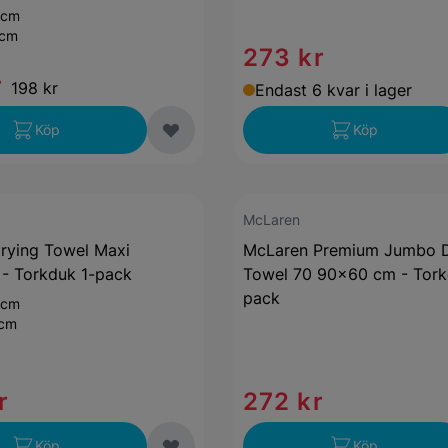
 cm
 cm
273 kr
r
198 kr
Endast 6 kvar i lager
Köp
Köp
McLaren
Drying Towel Maxi
McLaren Premium Jumbo D
- Torkduk 1-pack
Towel 70 90x60 cm - Tork
pack
 cm
 cm
r
272 kr
Köp
Köp