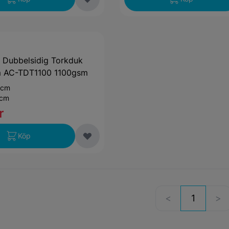
n Dubbelsidig Torkduk
 AC-TDT1100 1100gsm
 cm
 cm
r
Köp
1