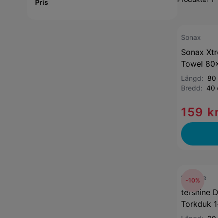
Pris
Sonax
Sonax Xt
Towel 80
Längd:
80
Bredd:
40
159 k
tershine
-10%
tershine 
Torkduk 1