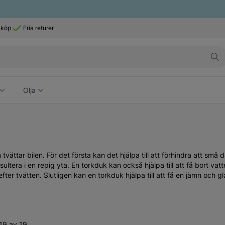
 köp
Fria returer
Olja
tvättar bilen. För det första kan det hjälpa till att förhindra att sm
resultera i en repig yta. En torkduk kan också hjälpa till att få bort va
ter tvätten. Slutligen kan en torkduk hjälpa till att få en jämn och gl
19 av 19