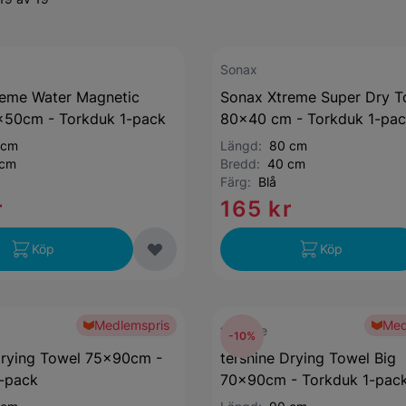
Sonax
reme Water Magnetic
Sonax Xtreme Super Dry T
x50cm - Torkduk 1-pack
80x40 cm - Torkduk 1-pa
 cm
Längd:
80 cm
 cm
Bredd:
40 cm
Färg:
Blå
r
165 kr
Köp
Köp
Medlemspris
Med
tershine
-10%
Drying Towel 75x90cm -
tershine Drying Towel Big
-pack
70x90cm - Torkduk 1-pac