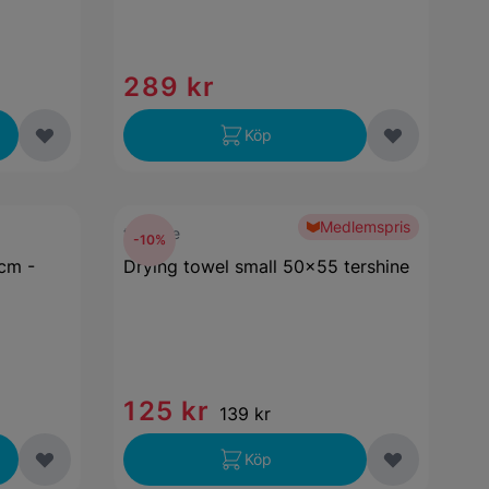
289 kr
Köp
Medlemspris
tershine
-10%
cm -
Drying towel small 50x55 tershine
125 kr
139 kr
Köp