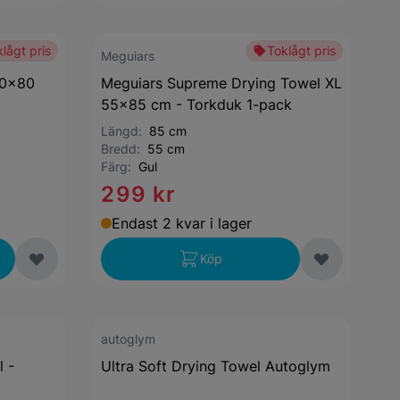
lågt pris
Toklågt pris
Meguiars
60x80
Meguiars Supreme Drying Towel XL
55x85 cm - Torkduk 1-pack
Längd:
85 cm
Bredd:
55 cm
Färg:
Gul
299 kr
Endast 2 kvar i lager
Köp
autoglym
l -
Ultra Soft Drying Towel Autoglym