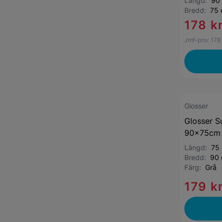
Längd:
90
Bredd:
75
178 k
Jmf-pris:
178
Glosser
Glosser S
90x75cm 
Längd:
75
Bredd:
90
Färg:
Grå
179 k