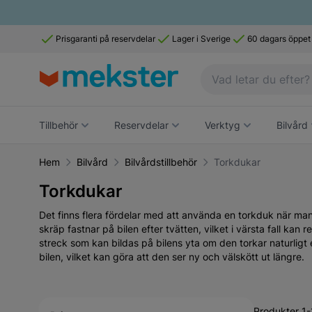
Prisgaranti på reservdelar
Lager i Sverige
60 dagars öppet
Tillbehör
Reservdelar
Verktyg
Bilvård
Hem
Bilvård
Bilvårdstillbehör
Torkdukar
Torkdukar
Det finns flera fördelar med att använda en torkduk när man 
skräp fastnar på bilen efter tvätten, vilket i värsta fall kan 
streck som kan bildas på bilens yta om den torkar naturligt ef
bilen, vilket kan göra att den ser ny och välskött ut längre.
Active filtering
Produkter 1-