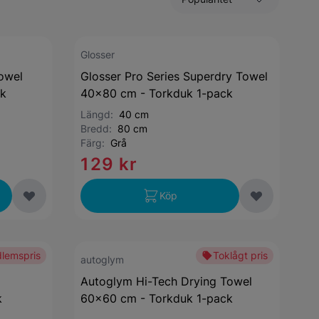
Glosser
owel
Glosser Pro Series Superdry Towel
ck
40x80 cm - Torkduk 1-pack
Längd:
40 cm
Bredd:
80 cm
Färg:
Grå
129 kr
Köp
lemspris
Toklågt pris
autoglym
Autoglym Hi-Tech Drying Towel
k
60x60 cm - Torkduk 1-pack