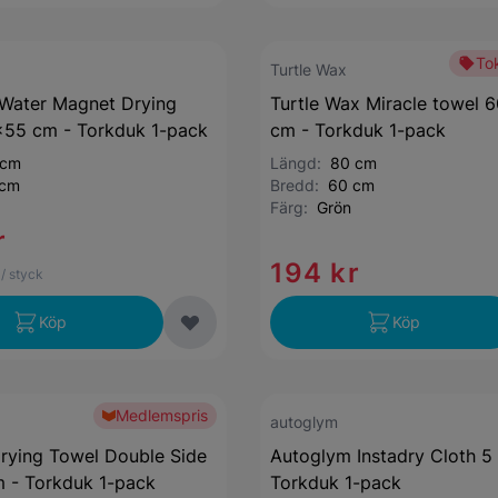
Tok
Turtle Wax
Water Magnet Drying
Turtle Wax Miracle towel 
x55 cm - Torkduk 1-pack
cm - Torkduk 1-pack
 cm
Längd:
80 cm
 cm
Bredd:
60 cm
Färg:
Grön
r
194 kr
/ styck
Köp
Köp
Medlemspris
autoglym
Drying Towel Double Side
Autoglym Instadry Cloth 5 
 - Torkduk 1-pack
Torkduk 1-pack