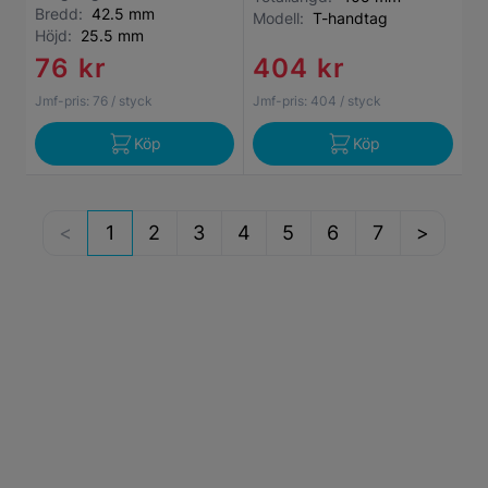
Bredd:
42.5 mm
Modell:
T-handtag
Höjd:
25.5 mm
76 kr
404 kr
Jmf-pris:
76
/ styck
Jmf-pris:
404
/ styck
Köp
Köp
1
2
3
4
5
6
7