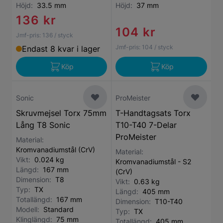
Höjd:
33.5 mm
Höjd:
37 mm
136 kr
104 kr
Jmf-pris:
136
/ styck
Jmf-pris:
104
/ styck
Endast 8 kvar i lager
Köp
Köp
Sonic
ProMeister
Skruvmejsel Torx 75mm
T-Handtagsats Torx
Lång T8 Sonic
T10-T40 7-Delar
ProMeister
Material:
Kromvanadiumstål (CrV)
Material:
Vikt:
0.024 kg
Kromvanadiumstål - S2
Längd:
167 mm
(CrV)
Dimension:
T8
Vikt:
0.63 kg
Typ:
TX
Längd:
405 mm
Totallängd:
167 mm
Dimension:
T10-T40
Modell:
Standard
Typ:
TX
Klinglängd:
75 mm
Totallängd:
405 mm