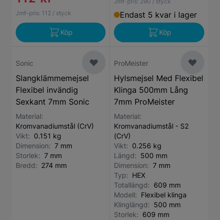
Jmf-pris:
290
/ styck
Jmf-pris:
112
/ styck
Endast 5 kvar i lager
Köp
Köp
Sonic
ProMeister
Slangklämmemejsel
Hylsmejsel Med Flexibel
Flexibel invändig
Klinga 500mm Lång
Sexkant 7mm Sonic
7mm ProMeister
Material:
Material:
Kromvanadiumstål (CrV)
Kromvanadiumstål - S2
Vikt:
0.151 kg
(CrV)
Dimension:
7 mm
Vikt:
0.256 kg
Storlek:
7 mm
Längd:
500 mm
Bredd:
274 mm
Dimension:
7 mm
Typ:
HEX
Totallängd:
609 mm
Modell:
Flexibel klinga
Klinglängd:
500 mm
Storlek:
609 mm