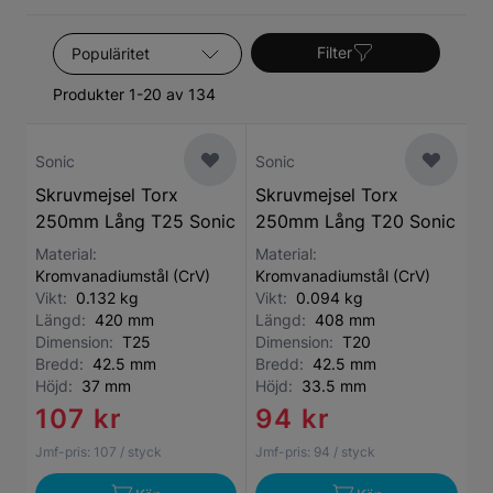
Sortera efter
Filter
Produkter 1-20 av 134
Sonic
Sonic
Skruvmejsel Torx
Skruvmejsel Torx
250mm Lång T25 Sonic
250mm Lång T20 Sonic
Material:
Material:
Kromvanadiumstål (CrV)
Kromvanadiumstål (CrV)
Vikt:
0.132 kg
Vikt:
0.094 kg
Längd:
420 mm
Längd:
408 mm
Dimension:
T25
Dimension:
T20
Bredd:
42.5 mm
Bredd:
42.5 mm
Höjd:
37 mm
Höjd:
33.5 mm
107 kr
94 kr
Jmf-pris:
107
/ styck
Jmf-pris:
94
/ styck