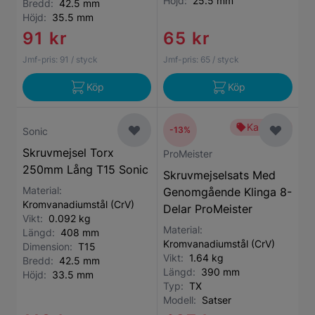
Höjd:
25.5 mm
Bredd:
42.5 mm
Höjd:
35.5 mm
91 kr
65 kr
Jmf-pris:
91
/ styck
Jmf-pris:
65
/ styck
Köp
Köp
Kampanj
-13%
Sonic
Skruvmejsel Torx
ProMeister
250mm Lång T15 Sonic
Skruvmejselsats Med
Material:
Genomgående Klinga 8-
Kromvanadiumstål (CrV)
Delar ProMeister
Vikt:
0.092 kg
Material:
Längd:
408 mm
Kromvanadiumstål (CrV)
Dimension:
T15
Vikt:
1.64 kg
Bredd:
42.5 mm
Längd:
390 mm
Höjd:
33.5 mm
Typ:
TX
Modell:
Satser