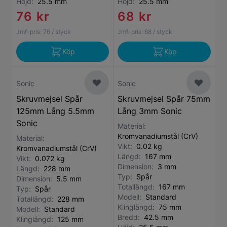
Höjd:
25.5 mm
Höjd:
25.5 mm
76 kr
68 kr
Jmf-pris:
76
/ styck
Jmf-pris:
68
/ styck
Köp
Köp
Sonic
Sonic
Skruvmejsel Spår
Skruvmejsel Spår 75mm
125mm Lång 5.5mm
Lång 3mm Sonic
Sonic
Material:
Kromvanadiumstål (CrV)
Material:
Vikt:
0.02 kg
Kromvanadiumstål (CrV)
Längd:
167 mm
Vikt:
0.072 kg
Dimension:
3 mm
Längd:
228 mm
Typ:
Spår
Dimension:
5.5 mm
Totallängd:
167 mm
Typ:
Spår
Modell:
Standard
Totallängd:
228 mm
Klinglängd:
75 mm
Modell:
Standard
Bredd:
42.5 mm
Klinglängd:
125 mm