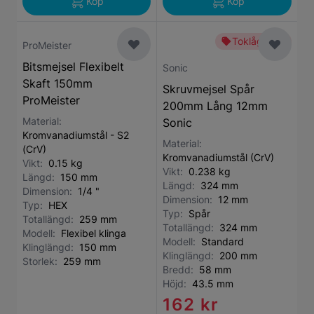
Köp
Köp
Toklågt pris
ProMeister
Bitsmejsel Flexibelt
Sonic
Skaft 150mm
Skruvmejsel Spår
ProMeister
200mm Lång 12mm
Material:
Sonic
Kromvanadiumstål - S2
Material:
(CrV)
Kromvanadiumstål (CrV)
Vikt:
0.15 kg
Vikt:
0.238 kg
Längd:
150 mm
Längd:
324 mm
Dimension:
1/4 "
Dimension:
12 mm
Typ:
HEX
Typ:
Spår
Totallängd:
259 mm
Totallängd:
324 mm
Modell:
Flexibel klinga
Modell:
Standard
Klinglängd:
150 mm
Klinglängd:
200 mm
Storlek:
259 mm
Bredd:
58 mm
Höjd:
43.5 mm
162 kr