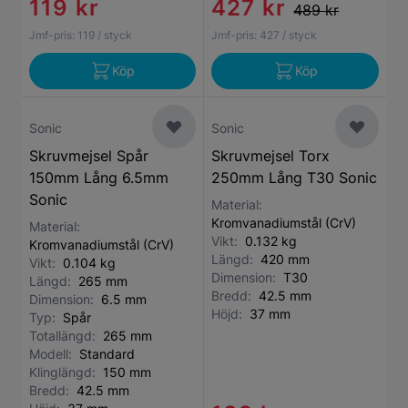
119 kr
427 kr
489 kr
Jmf-pris:
119
/ styck
Jmf-pris:
427
/ styck
Köp
Köp
Sonic
Sonic
Skruvmejsel Spår
Skruvmejsel Torx
150mm Lång 6.5mm
250mm Lång T30 Sonic
Sonic
Material:
Kromvanadiumstål (CrV)
Material:
Vikt:
0.132 kg
Kromvanadiumstål (CrV)
Längd:
420 mm
Vikt:
0.104 kg
Dimension:
T30
Längd:
265 mm
Bredd:
42.5 mm
Dimension:
6.5 mm
Höjd:
37 mm
Typ:
Spår
Totallängd:
265 mm
Modell:
Standard
Klinglängd:
150 mm
Bredd:
42.5 mm