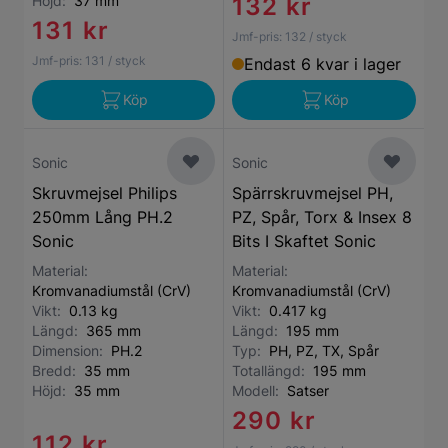
Höjd:
37 mm
132 kr
131 kr
Jmf-pris:
132
/ styck
Jmf-pris:
131
/ styck
Endast 6 kvar i lager
Köp
Köp
Sonic
Sonic
Skruvmejsel Philips
Spärrskruvmejsel PH,
250mm Lång PH.2
PZ, Spår, Torx & Insex 8
Sonic
Bits I Skaftet Sonic
Material:
Material:
Kromvanadiumstål (CrV)
Kromvanadiumstål (CrV)
Vikt:
0.13 kg
Vikt:
0.417 kg
Längd:
365 mm
Längd:
195 mm
Dimension:
PH.2
Typ:
PH, PZ, TX, Spår
Bredd:
35 mm
Totallängd:
195 mm
Höjd:
35 mm
Modell:
Satser
290 kr
112 kr