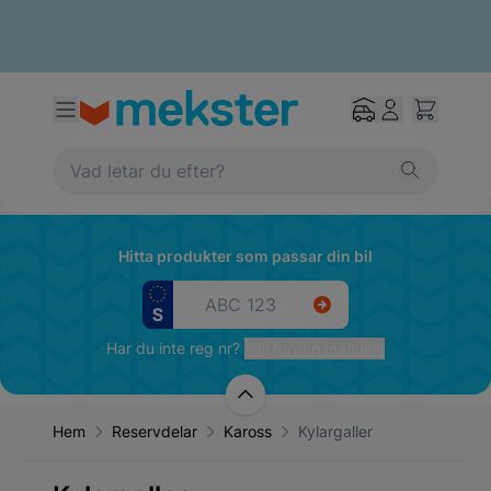
Hitta produkter som passar din bil
Har du inte reg nr?
Välj fordon manuellt
Hem
Reservdelar
Kaross
Kylargaller