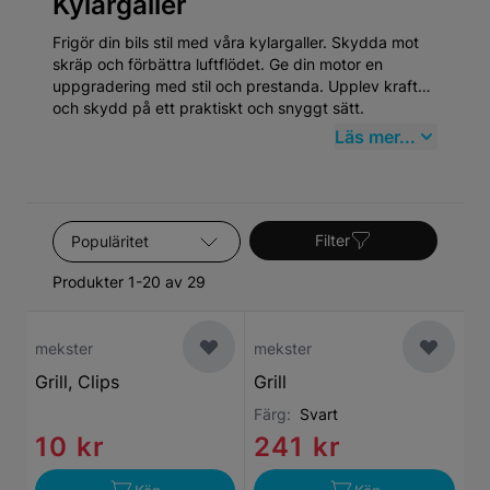
Kylargaller
Frigör din bils stil med våra kylargaller. Skydda mot
skräp och förbättra luftflödet. Ge din motor en
uppgradering med stil och prestanda. Upplev kraft
och skydd på ett praktiskt och snyggt sätt.
Läs mer...
Sortera efter
Filter
Produkter 1-20 av 29
mekster
mekster
Grill, Clips
Grill
Färg:
Svart
10 kr
241 kr