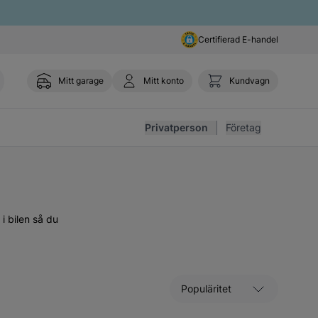
Certifierad E-handel
Mitt garage
Mitt konto
Kundvagn
Toggl
Privatperson
Företag
i bilen så du
Sortera efter