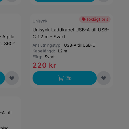
Toklågt pris
Unisynk
-
Unisynk Laddkabel USB-A till USB-
 Aqiila
C 1.2 m - Svart
h, 360°
Anslutningstyp:
USB-A till USB-C
Kabellängd:
1.2 m
Färg:
Svart
220 kr
Köp
A till
tning