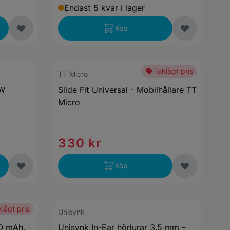
Endast 5 kvar i lager
Köp
Toklågt pris
TT Micro
0W
Slide Fit Universal - Mobilhållare TT
Micro
330 kr
Köp
lågt pris
Unisynk
0 mAh,
Unisynk In-Ear hörlurar 3.5 mm -