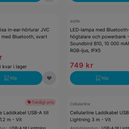
aqiila
ösa in-ear-hörlurar JVC
LED-lampa med Bluetooth
med Bluetooth, svart
högtalare och powerbank –
Soundbird B10, 10 000 mA
RGB-ljus, IPX5
r
749 kr
 kvar i lager
Köp
Köp
Toklågt pris
Cellularline
ne Laddkabel USB-A till
Cellularline Laddkabel USB-
1.2 m - Vit
Lightning 3 m - Vit
styp:
USB-A till Lightning
Anslutningstyp:
USB-A till Ligh