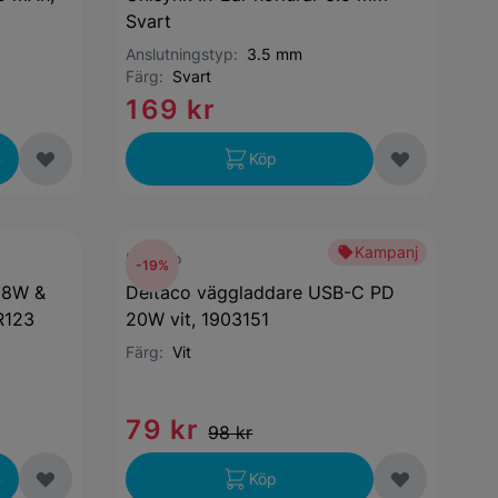
Svart
Anslutningstyp:
3.5 mm
Färg:
Svart
169 kr
Köp
Kampanj
Deltaco
-19%
18W &
Deltaco väggladdare USB-C PD
R123
20W vit, 1903151
Färg:
Vit
79 kr
98 kr
Köp