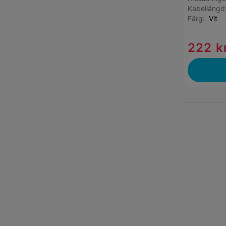
Kabelläng
Färg:
Vit
222 k