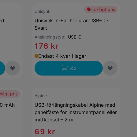
Toklågt pris
Unisynk
ed
Unisynk In-Ear hörlurar USB-C -
Svart
Anslutningstyp:
USB-C
176 kr
Endast 4 kvar i lager
Köp
lågt pris
Alpine
00 mAh
USB-förlängningskabel Alpine med
panelfäste för instrumentpanel eller
mittkonsol – 2 m
69 kr