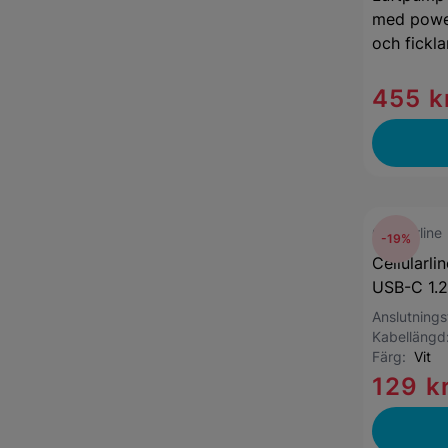
med powe
och fickl
455 k
Cellularline
-19%
Cellularli
USB-C 1.2
Anslutning
Kabelläng
Färg:
Vit
129 k