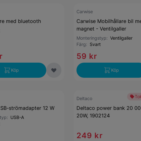
Carwise
re med bluetooth
Carwise Mobilhållare bil m
magnet - Ventilgaller
t
Monteringstyp:
Ventilgaller
Färg:
Svart
r
59 kr
Köp
Köp
Tok
Deltaco
USB-strömadapter 12 W
Deltaco power bank 20 0
20W, 1902124
styp:
USB-A
t
249 kr