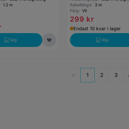
d:
1.2 m
Kabellängd:
3 m
Färg:
Vit
299 kr
r
Endast 10 kvar i lager
Köp
Köp
1
2
3