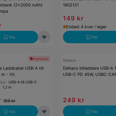
rbank (2×2000 mAh)
1902121
ampa
149 kr
r
Endast 4 kvar i lager
Köp
Köp
Kampanj
Deltaco
ne Laddkabel USB-A till
Deltaco billaddare USB-A 
 m - Vit
USB-C PD 45W, USBC-CA
styp:
USB-A till USB-C
d:
1.2 m
r
249 kr
159 kr
Köp
Köp