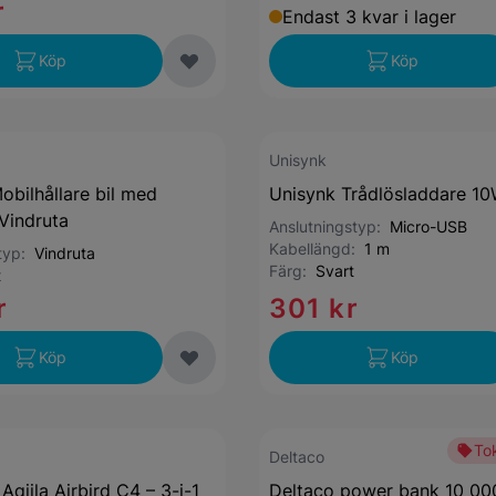
r
Endast 3 kvar i lager
Köp
Köp
Unisynk
obilhållare bil med
Unisynk Trådlösladdare 1
Vindruta
Anslutningstyp:
Micro-USB
Kabellängd:
1 m
styp:
Vindruta
Färg:
Svart
t
r
301 kr
Köp
Köp
Tok
Deltaco
qiila Airbird C4 – 3-i-1
Deltaco power bank 10 00