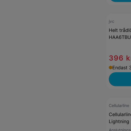
jvc
Helt trådl
HAA6TBU 
396 k
Endast 3
Cellularline
Cellularli
Lightning 
Anslutning