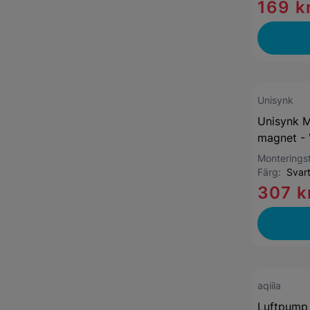
169 k
Unisynk
Unisynk M
magnet - 
Montering
Färg:
Svar
307 k
aqiila
Luftpump A