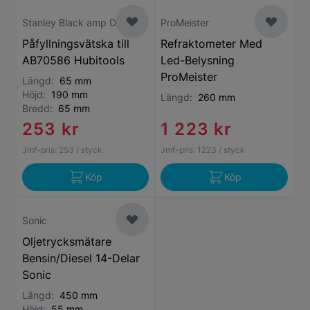
Stanley Black amp Decker
ProMeister
Påfyllningsvätska till
Refraktometer Med
AB70586 Hubitools
Led-Belysning
ProMeister
Längd:
65 mm
Höjd:
190 mm
Längd:
260 mm
Bredd:
65 mm
253 kr
1 223 kr
Jmf-pris:
253
/ styck
Jmf-pris:
1223
/ styck
Köp
Köp
Sonic
Oljetrycksmätare
Bensin/Diesel 14-Delar
Sonic
Längd:
450 mm
Höjd:
55 mm