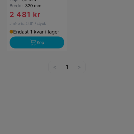
Bredd:
320 mm
2 481 kr
Jmf-pris:
2481
/ styck
Endast 1 kvar i lager
Köp
1