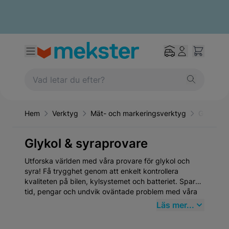
Hem
Verktyg
Mät- och markeringsverktyg
Glykol &
Glykol & syraprovare
Utforska världen med våra provare för glykol och
syra! Få trygghet genom att enkelt kontrollera
kvaliteten på bilen, kylsystemet och batteriet. Spara
tid, pengar och undvik oväntade problem med våra
pålitliga och praktiska provare. Var smart, säker och
Läs mer...
förberedd.