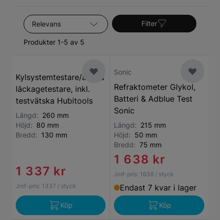
Sortera efter
Filter
Produkter 1-5 av 5
Sonic
Kylsystemtestare/avgas
Refraktometer Glykol,
läckagetestare, inkl.
Batteri & Adblue Test
testvätska Hubitools
Sonic
Längd:
260 mm
Höjd:
80 mm
Längd:
215 mm
Bredd:
130 mm
Höjd:
50 mm
Bredd:
75 mm
1 638 kr
1 337 kr
Jmf-pris:
1638
/ styck
Jmf-pris:
1337
/ styck
Endast 7 kvar i lager
Köp
Köp