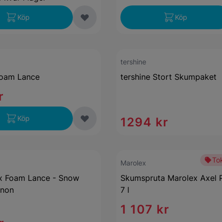
Köp
Köp
tershine
Foam Lance
tershine Stort Skumpaket
r
Köp
1294 kr
Tok
Marolex
x Foam Lance - Snow
Skumspruta Marolex Axel 
non
7 l
1 107 kr