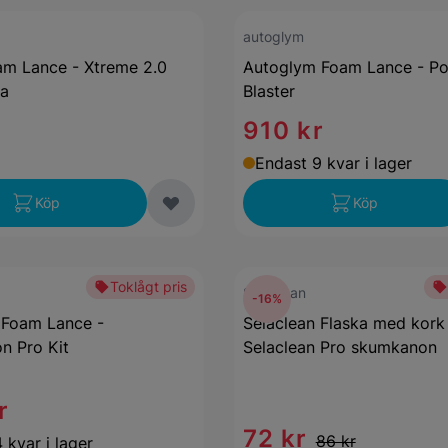
autoglym
m Lance - Xtreme 2.0
Autoglym Foam Lance - Po
ka
Blaster
910 kr
Endast 9 kvar i lager
Köp
Köp
Toklågt pris
Selaclean
-16%
 Foam Lance -
Selaclean Flaska med kork t
n Pro Kit
Selaclean Pro skumkanon
r
72 kr
86 kr
 kvar i lager