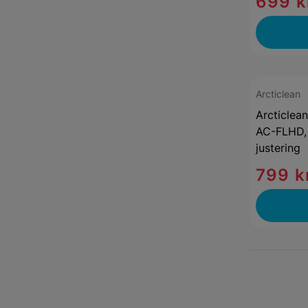
699 k
Arcticlean
Arcticlea
AC-FLHD, 
justering
799 k