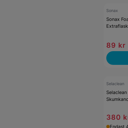
Sonax
Sonax Foa
Extraflas
89 kr
Selaclean
Selaclean
Skumkano
380 k
Endast 4