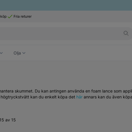
 köp
Fria returer
Olja
hantera skummet. Du kan antingen använda en foam lance som appl
n högtryckstvätt kan du enkelt köpa det
här
annars kan du även köp
15 av 15