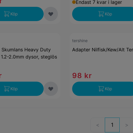
r
Endast 7 kvar i lager
Köp
Köp
tershine
n Skumlans Heavy Duty
Adapter Nilfisk/Kew/Alt Te
1.2-2.0mm dysor, steglös
r
98 kr
Köp
Köp
1