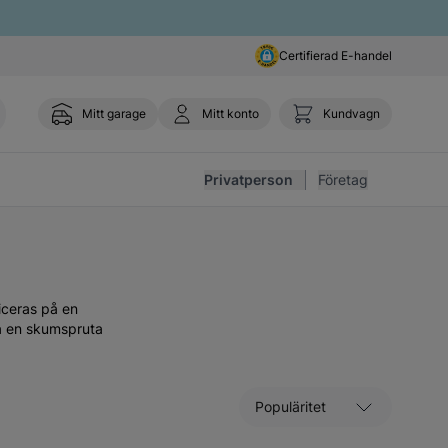
Certifierad E-handel
Mitt garage
Mitt konto
Kundvagn
Toggl
Privatperson
Företag
iceras på en
a en skumspruta
Sortera efter