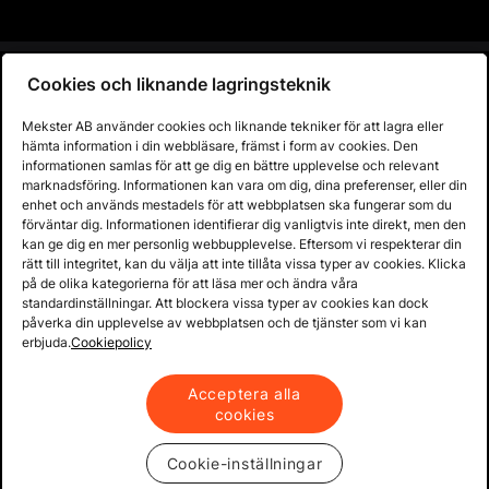
Prisgaranti på reservdelar
Cookies och liknande lagringsteknik
Lager i Sverige
60 dagars öppet köp
Mekster AB använder cookies och liknande tekniker för att lagra eller
hämta information i din webbläsare, främst i form av cookies. Den
Fria returer
informationen samlas för att ge dig en bättre upplevelse och relevant
marknadsföring. Informationen kan vara om dig, dina preferenser, eller din
enhet och används mestadels för att webbplatsen ska fungerar som du
förväntar dig. Informationen identifierar dig vanligtvis inte direkt, men den
kan ge dig en mer personlig webbupplevelse. Eftersom vi respekterar din
rätt till integritet, kan du välja att inte tillåta vissa typer av cookies. Klicka
på de olika kategorierna för att läsa mer och ändra våra
standardinställningar. Att blockera vissa typer av cookies kan dock
påverka din upplevelse av webbplatsen och de tjänster som vi kan
erbjuda.
Cookiepolicy
Acceptera alla
Copyright © 2013 - 2026 - Mekster AB
cookies
Organisationsnummer: 556917-2595
Cookie-inställningar
Köpvillkor
Integritetspolicy