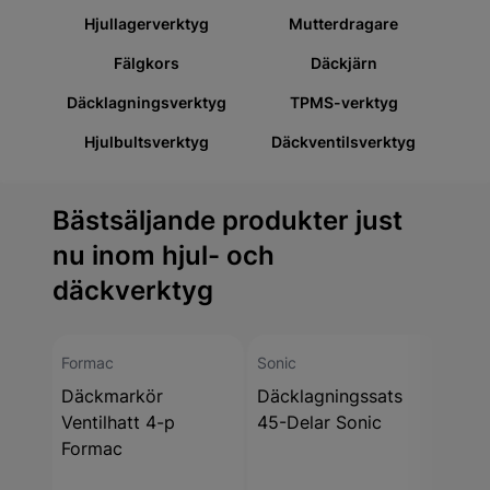
Hjullagerverktyg
Mutterdragare
Fälgkors
Däckjärn
Däcklagningsverktyg
TPMS-verktyg
Hjulbultsverktyg
Däckventilsverktyg
Bästsäljande produkter just
nu inom hjul- och
däckverktyg
Formac
Sonic
Italm
Däckmarkör
Däcklagningssats
Däck
Ventilhatt 4-p
45-Delar Sonic
14 b
Formac