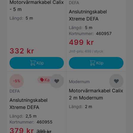
Motorvärmarkabel Calix
DEFA
- 5 m
Anslutningskabel
Längd:
5 m
Xtreme DEFA
Längd:
5 m
Kortnummer:
460957
499 kr
332 kr
Jmf-pris:
499
/ styck
Köp
Köp
Kampanj
-5%
Modernum
Motorvärmarkabel Calix
DEFA
2 m Modernum
Anslutningskabel
Längd:
2 m
Xtreme DEFA
Längd:
2,5 m
Kortnummer:
460955
379 kr
399 kr