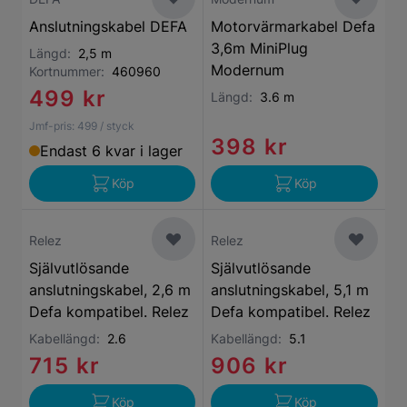
Anslutningskabel DEFA
Motorvärmarkabel Defa
3,6m MiniPlug
Längd:
2,5 m
Modernum
Kortnummer:
460960
499 kr
Längd:
3.6 m
Jmf-pris:
499
/ styck
398 kr
Endast 6 kvar i lager
Köp
Köp
Relez
Relez
Självutlösande
Självutlösande
anslutningskabel, 2,6 m
anslutningskabel, 5,1 m
Defa kompatibel. Relez
Defa kompatibel. Relez
Kabellängd:
2.6
Kabellängd:
5.1
715 kr
906 kr
Köp
Köp