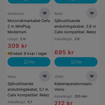
Modernum
Relez
Motorvärmarkabel Defa
Självutlösande
2 m MiniPlug
anslutningskabel, 2,6 m
Modernum
Calix kompatibel. Relez
Längd:
2 m
Kabellängd:
2.6
309 kr
695 kr
Endast 9 kvar i lager
Köp
Köp
Relez
VEMO
Självutlösande
Kabelreparationssats
anslutningskabel, 5,1 m
Vemo
Calix kompatibel. Relez
Kabellängd:
250 mm
Kabellängd:
5.1
212 kr