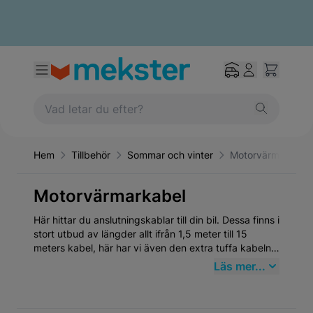
Hem
Tillbehör
Sommar och vinter
Motorvärmarkabe
Motorvärmarkabel
Här hittar du anslutningskablar till din bil. Dessa finns i
stort utbud av längder allt ifrån 1,5 meter till 15
meters kabel, här har vi även den extra tuffa kabeln
Defa orange och den extra kyltåliga Defa Xtreme för
Läs mer...
extremt kalla klimat