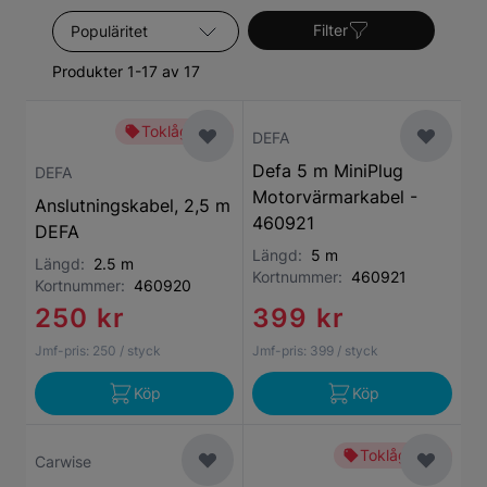
Sortera efter
Filter
Produkter 1-17 av 17
Toklågt pris
DEFA
Defa 5 m MiniPlug
DEFA
Motorvärmarkabel -
Anslutningskabel, 2,5 m
460921
DEFA
Längd:
5 m
Längd:
2.5 m
Kortnummer:
460921
Kortnummer:
460920
250 kr
399 kr
Jmf-pris:
250
/ styck
Jmf-pris:
399
/ styck
Köp
Köp
Toklågt pris
Carwise