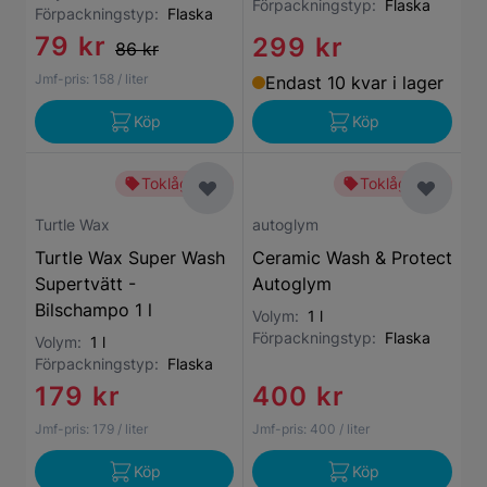
Förpackningstyp:
Flaska
Förpackningstyp:
Flaska
79 kr
299 kr
86 kr
Jmf-pris:
158
/ liter
Endast 10 kvar i lager
Köp
Köp
Toklågt pris
Toklågt pris
Turtle Wax
autoglym
Turtle Wax Super Wash
Ceramic Wash & Protect
Supertvätt -
Autoglym
Bilschampo 1 l
Volym:
1 l
Förpackningstyp:
Flaska
Volym:
1 l
Förpackningstyp:
Flaska
179 kr
400 kr
Jmf-pris:
179
/ liter
Jmf-pris:
400
/ liter
Köp
Köp