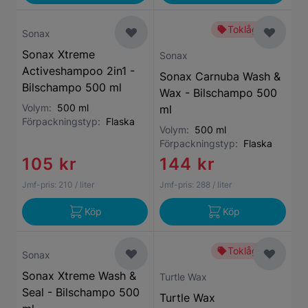
Toklågt pris
Sonax
Sonax Xtreme
Sonax
Activeshampoo 2in1 -
Sonax Carnuba Wash &
Bilschampo 500 ml
Wax - Bilschampo 500
Volym:
500 ml
ml
Förpackningstyp:
Flaska
Volym:
500 ml
Förpackningstyp:
Flaska
105 kr
144 kr
Jmf-pris:
210
/ liter
Jmf-pris:
288
/ liter
Köp
Köp
Toklågt pris
Sonax
Sonax Xtreme Wash &
Turtle Wax
Seal - Bilschampo 500
Turtle Wax