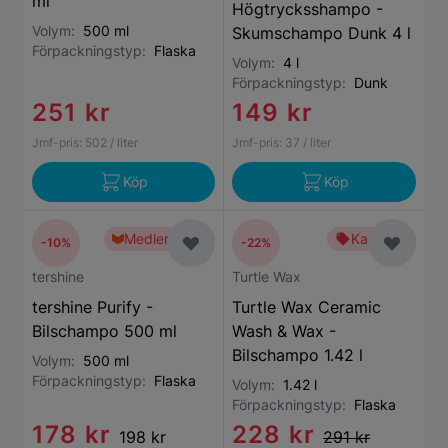
ml
Högtrycksshampo -
Volym:
500 ml
Skumschampo Dunk 4 l
Förpackningstyp:
Flaska
Volym:
4 l
Förpackningstyp:
Dunk
251 kr
149 kr
Jmf-pris:
502
/ liter
Jmf-pris:
37
/ liter
Köp
Köp
Medlemspris
Kampanj
-10%
-22%
tershine
Turtle Wax
tershine Purify -
Turtle Wax Ceramic
Bilschampo 500 ml
Wash & Wax -
Bilschampo 1.42 l
Volym:
500 ml
Förpackningstyp:
Flaska
Volym:
1.42 l
Förpackningstyp:
Flaska
178 kr
228 kr
198 kr
291 kr