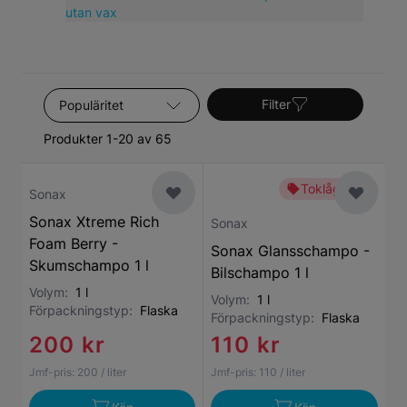
utan vax
Sortera efter
Filter
Produkter 1-20 av 65
Toklågt pris
Sonax
Sonax Xtreme Rich
Sonax
Foam Berry -
Sonax Glansschampo -
Skumschampo 1 l
Bilschampo 1 l
Volym:
1 l
Volym:
1 l
Förpackningstyp:
Flaska
Förpackningstyp:
Flaska
200 kr
110 kr
Jmf-pris:
200
/ liter
Jmf-pris:
110
/ liter