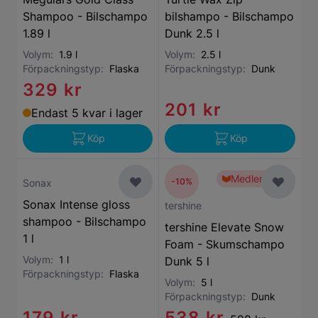
Shampoo - Bilschampo
bilshampo - Bilschampo
1.89 l
Dunk 2.5 l
Volym:
1.9 l
Volym:
2.5 l
Förpackningstyp:
Flaska
Förpackningstyp:
Dunk
329 kr
201 kr
Endast 5 kvar i lager
Köp
Köp
Medlemspris
-10%
Sonax
Sonax Intense gloss
tershine
shampoo - Bilschampo
tershine Elevate Snow
1 l
Foam - Skumschampo
Volym:
1 l
Dunk 5 l
Förpackningstyp:
Flaska
Volym:
5 l
Förpackningstyp:
Dunk
179 kr
538 kr