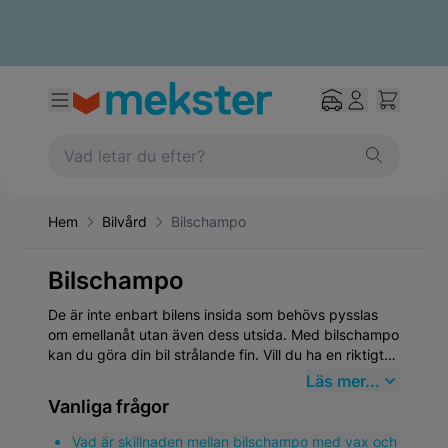
Hem
Bilvård
Bilschampo
Bilschampo
De är inte enbart bilens insida som behövs pysslas
om emellanåt utan även dess utsida. Med bilschampo
kan du göra din bil strålande fin. Vill du ha en riktigt
glansig bil föreslår vi att du väljer ett schampo med
Läs mer...
vax för en snyggare slutfinish. Spana in vårt grymma
Vanliga frågor
utbud av bilschampon från kända tillverkare nedan.
Vad är skillnaden mellan bilschampo med vax och