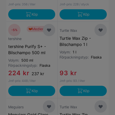
Jmf-pris:
356
/ liter
Jmf-pris:
228
/ styck
Köp
Köp
Medlemspris
-5%
Turtle Wax
Turtle Wax Zip -
tershine
Bilschampo 1 l
tershine Purify S+ -
Volym:
1 l
Bilschampo 500 ml
Förpackningstyp:
Flaska
Volym:
500 ml
Förpackningstyp:
Flaska
224 kr
93 kr
237 kr
Jmf-pris:
448
/ liter
Jmf-pris:
93
/ liter
Köp
Köp
Meguiars
Turtle Wax
Meguiars Gold Class
Turtle Wax Zip