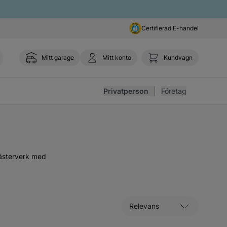
Certifierad E-handel
Mitt garage
Mitt konto
Kundvagn
Toggl
Privatperson
Företag
mästerverk med
Sortera efter