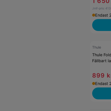
1 650
Jmf-pris:
413
Endast 2
Thule
Thule Fol
Fällbart l
899 k
Endast 2