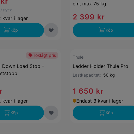
 kr
cm, max 75 kg
/ styck
2 399 kr
 kvar i lager
Köp
Köp
Toklågt pris
Thule
d Down Load Stop -
Ladder Holder Thule Pro
aststopp
Lastkapacitet:
50 kg
r
1 650 kr
 kvar i lager
Endast 3 kvar i lager
Köp
Köp