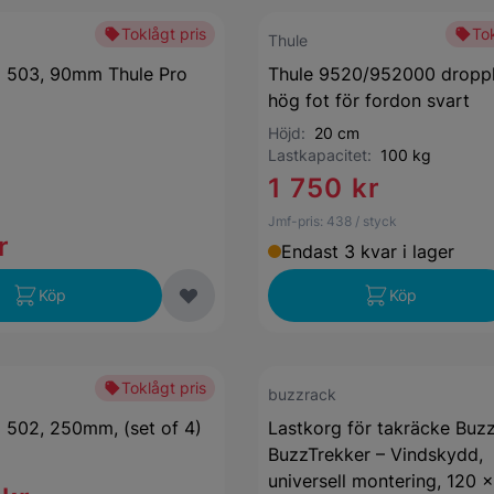
Toklågt pris
Tok
Thule
p 503, 90mm Thule Pro
Thule 9520/952000 droppl
hög fot för fordon svart
Höjd:
20 cm
Lastkapacitet:
100 kg
1 750 kr
Jmf-pris:
438
/ styck
r
Endast 3 kvar i lager
Köp
Köp
Toklågt pris
buzzrack
 502, 250mm, (set of 4)
Lastkorg för takräcke Buz
BuzzTrekker – Vindskydd,
universell montering, 120 