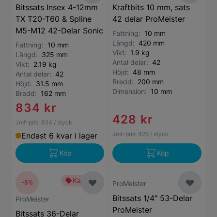
Bitssats Insex 4-12mm
Kraftbits 10 mm, sats
TX T20-T60 & Spline
42 delar ProMeister
M5-M12 42-Delar Sonic
Fattning:
10 mm
Längd:
420 mm
Fattning:
10 mm
Vikt:
1.9 kg
Längd:
325 mm
Antal delar:
42
Vikt:
2.19 kg
Höjd:
48 mm
Antal delar:
42
Bredd:
200 mm
Höjd:
31.5 mm
Dimension:
10 mm
Bredd:
162 mm
834 kr
428 kr
Jmf-pris:
834
/ styck
Jmf-pris:
428
/ styck
Endast 6 kvar i lager
Köp
Köp
Kampanj
-5%
ProMeister
Bitssats 1/4" 53-Delar
ProMeister
ProMeister
Bitssats 36-Delar