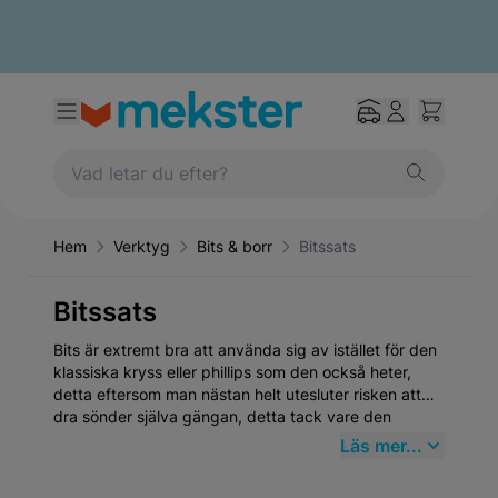
Hem
Verktyg
Bits & borr
Bitssats
Bitssats
Bits är extremt bra att använda sig av istället för den
klassiska kryss eller phillips som den också heter,
detta eftersom man nästan helt utesluter risken att
dra sönder själva gängan, detta tack vare den
fantastiska designen! Här hittar du bits i alla olika
Läs mer...
storlekar till väldigt bra priser!