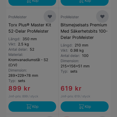
Köp
Köp
ProMeister
ProMeister
Torx Plus® Master Kit
Bitsmejselsats Premium
52-Delar ProMeister
Med Säkerhetsbits 100-
Delar ProMeister
Längd:
350 mm
Vikt:
2.5 kg
Längd:
210 mm
Antal delar:
52
Vikt:
0.98 kg
Material:
Antal delar:
100
Kromvanadiumstål - S2
Dimension:
(CrV)
215x156x51 mm
Dimension:
Typ:
sets
289x229x78 mm
Typ:
sets
899 kr
619 kr
Jmf-pris:
899
/ styck
Jmf-pris:
619
/ styck
Köp
Köp