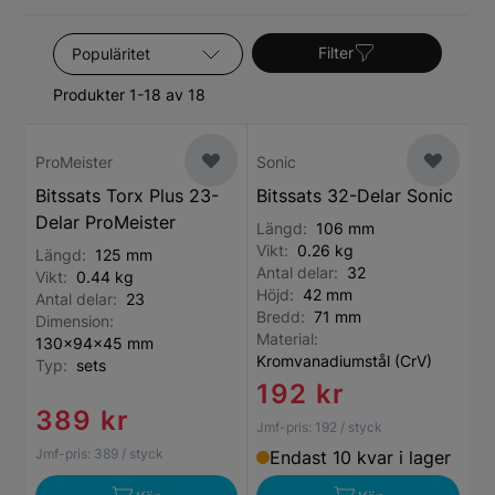
Sortera efter
Filter
Produkter 1-18 av 18
ProMeister
Sonic
Bitssats Torx Plus 23-
Bitssats 32-Delar Sonic
Delar ProMeister
Längd:
106 mm
Vikt:
0.26 kg
Längd:
125 mm
Antal delar:
32
Vikt:
0.44 kg
Höjd:
42 mm
Antal delar:
23
Bredd:
71 mm
Dimension:
Material:
130x94x45 mm
Kromvanadiumstål (CrV)
Typ:
sets
192 kr
389 kr
Jmf-pris:
192
/ styck
Jmf-pris:
389
/ styck
Endast 10 kvar i lager