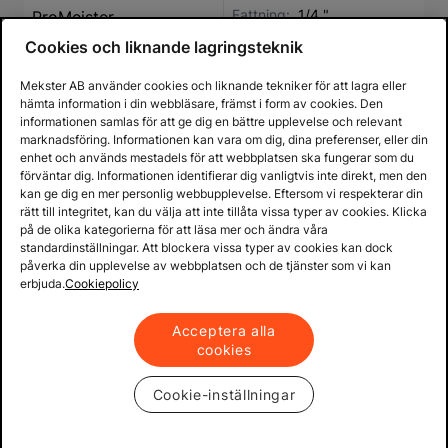
Fattning:
1/4 "
ProMeister
Längd:
145 mm
Cookies och liknande lagringsteknik
Längd:
125 mm
Vikt:
645 g
Vikt:
0.38 kg
Antal delar:
12
Mekster AB använder cookies och liknande tekniker för att lagra eller
Antal delar:
36
Höjd:
145 mm
hämta information i din webbläsare, främst i form av cookies. Den
Dimension:
Bredd:
96 mm
informationen samlas för att ge dig en bättre upplevelse och relevant
130x94x45 mm
Dimension:
marknadsföring. Informationen kan vara om dig, dina preferenser, eller din
Typ:
sets
145x96x50 mm
enhet och används mestadels för att webbplatsen ska fungerar som du
Typ:
1/4"
förväntar dig. Informationen identifierar dig vanligtvis inte direkt, men den
kan ge dig en mer personlig webbupplevelse. Eftersom vi respekterar din
227 kr
624 kr
239 kr
rätt till integritet, kan du välja att inte tillåta vissa typer av cookies. Klicka
på de olika kategorierna för att läsa mer och ändra våra
Jmf-pris:
227
/ styck
Jmf-pris:
624
/ styck
standardinställningar. Att blockera vissa typer av cookies kan dock
påverka din upplevelse av webbplatsen och de tjänster som vi kan
Köp
Köp
erbjuda.
Cookiepolicy
Acceptera alla
Kampanj
-32%
ProMeister
cookies
Bitssats 1/4" Lågprofil
ProMeister
11-Delar ProMeister
Cookie-inställningar
Hylssats 3/8" Kraft Torx
Fattning:
1/4 "
T20-T60 8-Delar
Längd:
320 mm
ProMeister