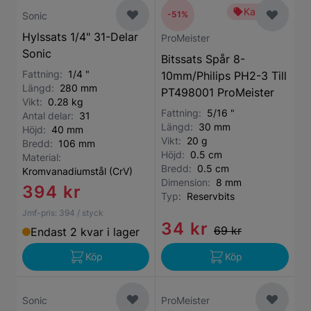
Kampanj
-51%
Sonic
Hylssats 1/4" 31-Delar
ProMeister
Sonic
Bitssats Spår 8-
Fattning:
1/4 "
10mm/Philips PH2-3 Till
Längd:
280 mm
PT498001 ProMeister
Vikt:
0.28 kg
Fattning:
5/16 "
Antal delar:
31
Längd:
30 mm
Höjd:
40 mm
Vikt:
20 g
Bredd:
106 mm
Höjd:
0.5 cm
Material:
Bredd:
0.5 cm
Kromvanadiumstål (CrV)
Dimension:
8 mm
394 kr
Typ:
Reservbits
Jmf-pris:
394
/ styck
34 kr
69 kr
Endast 2 kvar i lager
Köp
Köp
Sonic
ProMeister