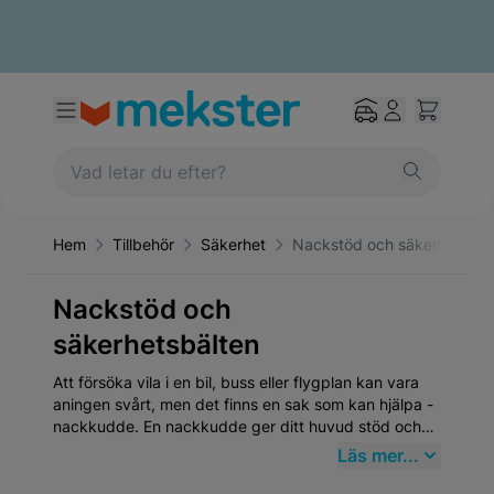
Hem
Tillbehör
Säkerhet
Nackstöd och säkerhetsbäl
Nackstöd och
säkerhetsbälten
Att försöka vila i en bil, buss eller flygplan kan vara
aningen svårt, men det finns en sak som kan hjälpa -
nackkudde. En nackkudde ger ditt huvud stöd och
tar lite plats i packningen. Beställ din nya nackkudde
Läs mer...
här på mekster.se