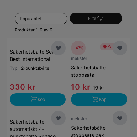
Sortera efter
Filter
Produkter 1-9 av 9
Kampanj
-47%
Säkerhetsbälte Service
mekster
Best International
Säkerhetsbälte
Typ:
2-punktsbälte
stoppsats
330 kr
10 kr
19 kr
Köp
Köp
mekster
Säkerhetsbälte -
Säkerhetsbälte
automatiskt 4-
stoppsats bak
punktsbälte Service