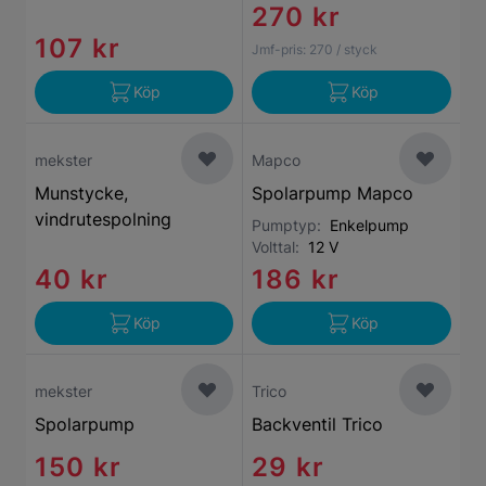
270 kr
107 kr
Jmf-pris:
270
/ styck
Köp
Köp
mekster
Mapco
Munstycke,
Spolarpump Mapco
vindrutespolning
Pumptyp:
Enkelpump
Volttal:
12 V
40 kr
186 kr
Köp
Köp
mekster
Trico
Spolarpump
Backventil Trico
150 kr
29 kr