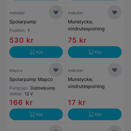
mekster
mekster
Spolarpump
Munstycke,
vindrutespolning
Position:
1
530 kr
75 kr
Köp
Köp
Mapco
mekster
Spolarpump Mapco
Munstycke,
vindrutespolning
Pumptyp:
Dubbelpump
Volttal:
12 V
166 kr
17 kr
Köp
Köp