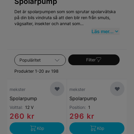
Spolarpump
Det är spolarpumpen som som sprutar spolarvätska
på din bils vindruta så att den blir ren från smuts,
vägsalter, insekter och annat som
torkarbladen/vindrutetorkarna
inte kan få bukt med
Läs mer...
utan lite hjälp på traven. Det är därför väldigt viktigt
att spolarpumpen fungerar som den ska så att du
alltid är garanterad bra sikt och en säker bilkörning.
Här på mekster.se hittar du ett stort utbud av
Sortera efter
spolarpumpar till de allra flesta bilmodeller.
Filter
Produkter 1-20 av 198
mekster
mekster
Spolarpump
Spolarpump
Volttal:
12 V
Position:
1
260 kr
296 kr
Köp
Köp