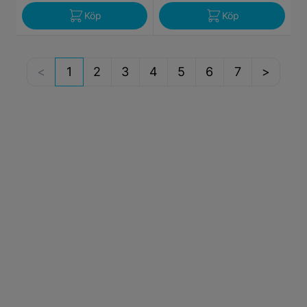
Köp
Köp
1
2
3
4
5
6
7