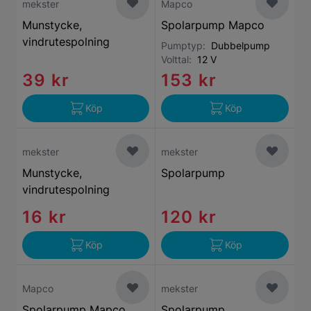
mekster
Mapco
Munstycke,
Spolarpump Mapco
vindrutespolning
Pumptyp:
Dubbelpump
Volttal:
12 V
39 kr
153 kr
Köp
Köp
mekster
mekster
Munstycke,
Spolarpump
vindrutespolning
16 kr
120 kr
Köp
Köp
Mapco
mekster
Spolarpump Mapco
Spolarpump