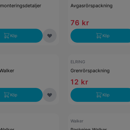
 monteringsdetaljer
Avgasrörspackning
76 kr
Köp
Köp
ELRING
Walker
Grenrörspackning
12 kr
Köp
Köp
Walker
Walker
Packning Walker