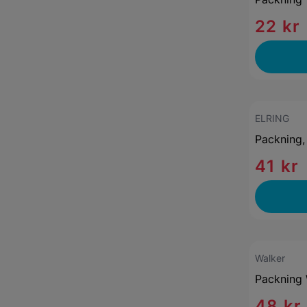
22 kr
ELRING
Packning,
41 kr
Walker
Packning 
48 kr