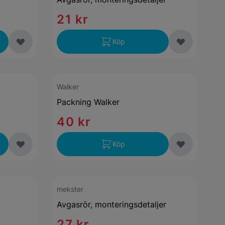
21 kr
Köp
Walker
Packning Walker
40 kr
Köp
mekster
Avgasrör, monteringsdetaljer
27 kr