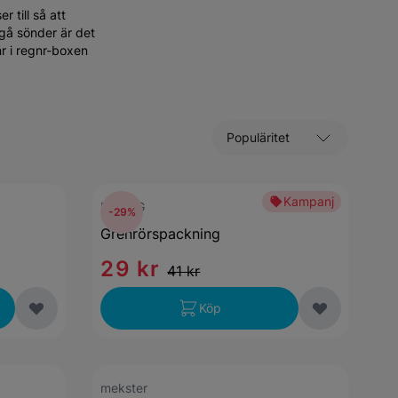
 till så att
 gå sönder är det
gnr i regnr-boxen
Sortera efter
Kampanj
ELRING
-29%
Grenrörspackning
29 kr
41 kr
Köp
mekster