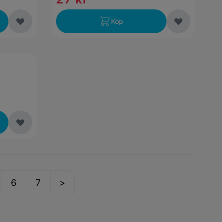
Köp
6
7