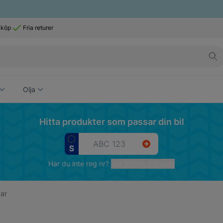
 köp
Fria returer
Olja
Hitta produkter som passar din bil
Har du inte reg nr?
Välj fordon manuellt
ar