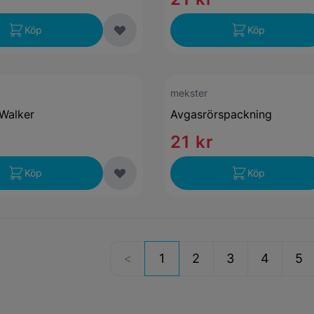
Köp
Köp
mekster
Walker
Avgasrörspackning
21 kr
Köp
Köp
1
2
3
4
5