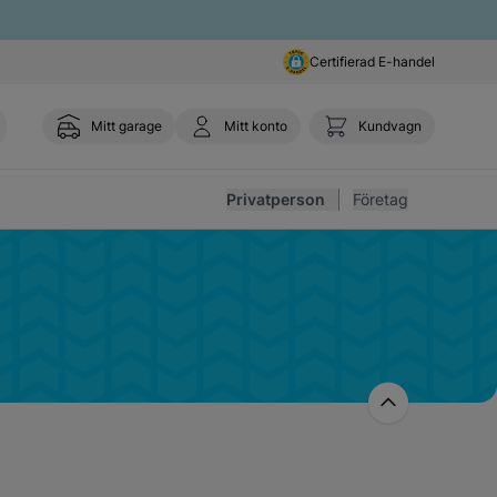
Certifierad E-handel
Mitt garage
Mitt konto
Kundvagn
Toggl
Privatperson
Företag