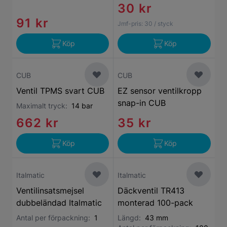
30 kr
91 kr
Jmf-pris:
30
/ styck
Köp
Köp
CUB
CUB
Ventil TPMS svart CUB
EZ sensor ventilkropp
snap-in CUB
Maximalt tryck:
14 bar
662 kr
35 kr
Köp
Köp
Italmatic
Italmatic
Ventilinsatsmejsel
Däckventil TR413
dubbeländad Italmatic
monterad 100-pack
Antal per förpackning:
1
Längd:
43 mm