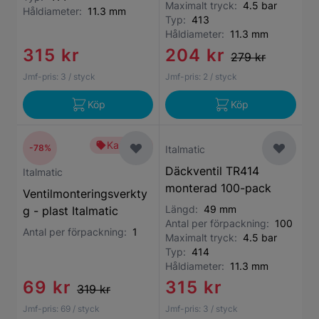
Maximalt tryck:
4.5 bar
Håldiameter:
11.3 mm
Typ:
413
Håldiameter:
11.3 mm
315 kr
204 kr
279 kr
Jmf-pris:
3
/ styck
Jmf-pris:
2
/ styck
Köp
Köp
Kampanj
-78%
Italmatic
Däckventil TR414
Italmatic
monterad 100-pack
Ventilmonteringsverkty
Längd:
49 mm
g - plast Italmatic
Antal per förpackning:
100
Antal per förpackning:
1
Maximalt tryck:
4.5 bar
Typ:
414
Håldiameter:
11.3 mm
69 kr
315 kr
319 kr
Jmf-pris:
69
/ styck
Jmf-pris:
3
/ styck