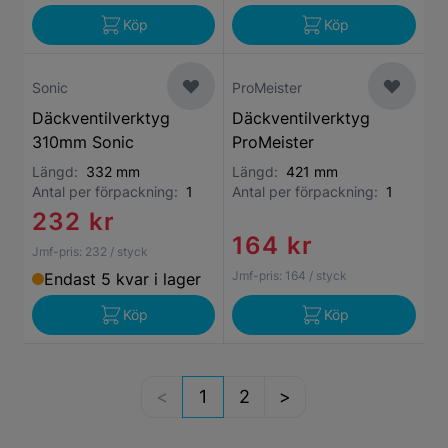
Köp
Köp
Sonic
ProMeister
Däckventilverktyg
Däckventilverktyg
310mm Sonic
ProMeister
Längd:
332 mm
Längd:
421 mm
Antal per förpackning:
1
Antal per förpackning:
1
232 kr
164 kr
Jmf-pris:
232
/ styck
Jmf-pris:
164
/ styck
Endast 5 kvar i lager
Köp
Köp
1
2