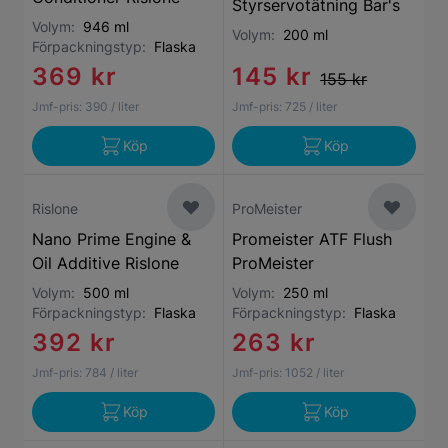
Styrservotätning Bar's
Volym:
946 ml
Volym:
200 ml
Förpackningstyp:
Flaska
369 kr
145 kr
155 kr
Jmf-pris:
390
/ liter
Jmf-pris:
725
/ liter
Köp
Köp
Rislone
ProMeister
Nano Prime Engine &
Promeister ATF Flush
Oil Additive Rislone
ProMeister
Volym:
500 ml
Volym:
250 ml
Förpackningstyp:
Flaska
Förpackningstyp:
Flaska
392 kr
263 kr
Jmf-pris:
784
/ liter
Jmf-pris:
1052
/ liter
Köp
Köp