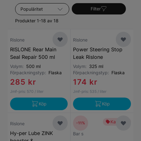
Om en dålig motor lämnas obehandlad kan det
Sortera efter
orsaka omfattande skador. Våra oljetillsatser är den
Filter
perfekta lösningen för att rensa bort smuts och
Produkter 1-18 av 18
avlagringar från ditt motoroljesystem. Det bidrar till
att förbättra motoreffekten, minskar buller och rök
och förhindrar korrosion.
Rislone
Rislone
RISLONE Rear Main
Power Steering Stop
Seal Repair 500 ml
Leak Rislone
Volym:
500 ml
Volym:
325 ml
Förpackningstyp:
Flaska
Förpackningstyp:
Flaska
285 kr
174 kr
Jmf-pris:
570
/ liter
Jmf-pris:
535
/ liter
Köp
Köp
Kampanj
-11%
Rislone
Hy-per Lube ZINK
Bar s
booster &