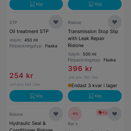
Köp
Köp
STP
Rislone
Oil treatment STP
Transmission Stop Slip
with Leak Repair
Volym:
450 ml
Rislone
Förpackningstyp:
Flaska
Volym:
500 ml
Förpackningstyp:
Flaska
396 kr
254 kr
Jmf-pris:
792
/ liter
Jmf-pris:
564
/ liter
Endast 3 kvar i lager
Köp
Köp
Kampanj
-6%
Rislone
Hydraulic Seal &
Bar s
Conditioner Rislone