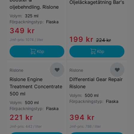
Oljeläckagetätning Bar's
oljebehndling. Rislone
Volym:
325 ml
Förpackningstyp:
Flaska
349 kr
199 kr
224 kr
Jmf-pris:
1074
/ liter
Köp
Köp
Rislone
Rislone
Rislone Engine
Differential Gear Repair
Treatment Concentrate
Rislone
500 ml
Volym:
500 ml
Förpackningstyp:
Flaska
Volym:
500 ml
Förpackningstyp:
Flaska
221 kr
394 kr
Jmf-pris:
442
/ liter
Jmf-pris:
788
/ liter