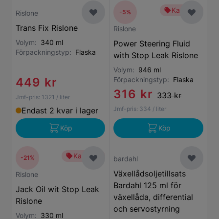
Kampanj
-5%
Rislone
Trans Fix Rislone
Rislone
Volym:
340 ml
Power Steering Fluid
Förpackningstyp:
Flaska
with Stop Leak Rislone
Volym:
946 ml
449 kr
Förpackningstyp:
Flaska
316 kr
333 kr
Jmf-pris:
1321
/ liter
Jmf-pris:
334
/ liter
Endast 2 kvar i lager
Köp
Köp
Kampanj
-21%
bardahl
Växellådsoljetillsats
Rislone
Bardahl 125 ml för
Jack Oil wit Stop Leak
växellåda, differential
Rislone
och servostyrning
Volym:
330 ml