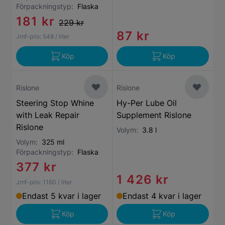
Förpackningstyp:
Flaska
181 kr
229 kr
87 kr
Jmf-pris:
548
/ liter
Köp
Köp
Rislone
Rislone
Steering Stop Whine
Hy-Per Lube Oil
with Leak Repair
Supplement Rislone
Rislone
Volym:
3.8 l
Volym:
325 ml
Förpackningstyp:
Flaska
377 kr
1 426 kr
Jmf-pris:
1160
/ liter
Endast 5 kvar i lager
Endast 4 kvar i lager
Köp
Köp