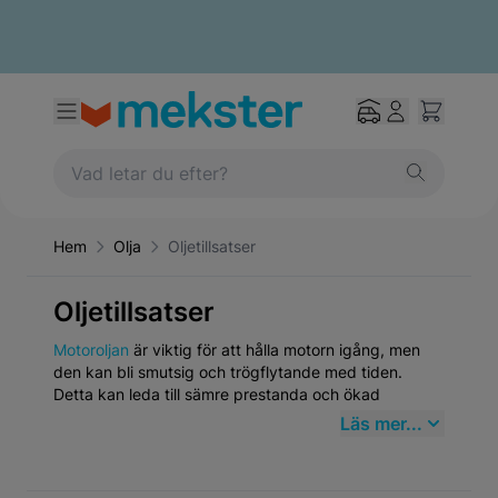
Hem
Olja
Oljetillsatser
Oljetillsatser
Motoroljan
är viktig för att hålla motorn igång, men
den kan bli smutsig och trögflytande med tiden.
Detta kan leda till sämre prestanda och ökad
bränsleförbrukning
Läs mer...
En dålig motor minskar inte bara bilens prestanda det
kan också vara skadligt för fordonets allmänna hälsa.