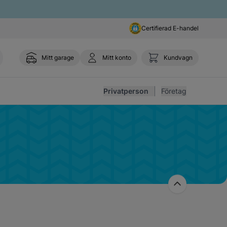
Certifierad E-handel
Mitt garage
Mitt konto
Kundvagn
Toggl
Privatperson
Företag