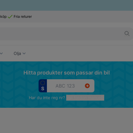
 köp
Fria returer
Olja
Hitta produkter som passar din bil
Har du inte reg nr?
Välj fordon manuellt