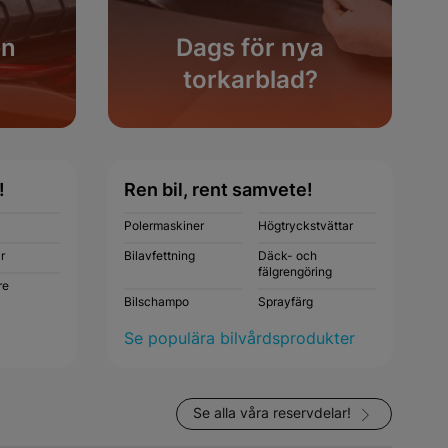
en
Dags för nya
torkarblad?
Köp nu
!
Ren bil, rent samvete!
Polermaskiner
Högtryckstvättar
r
Bilavfettning
Däck- och
fälgrengöring
re
Bilschampo
Sprayfärg
Se populära bilvårdsprodukter
Se alla våra reservdelar!