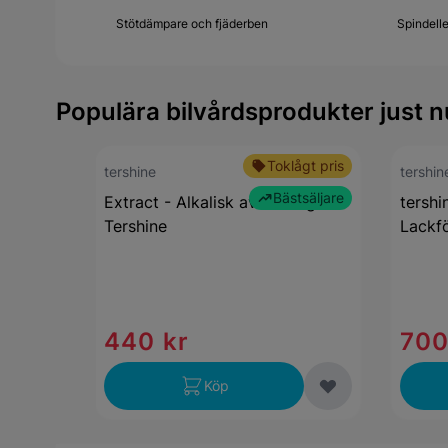
Stötdämpare och fjäderben
Spindell
Populära bilvårdsprodukter just n
Toklågt pris
tershine
tershin
Bästsäljare
Extract - Alkalisk avfettning 5L
tershi
Tershine
Lackfö
440 kr
700
Köp