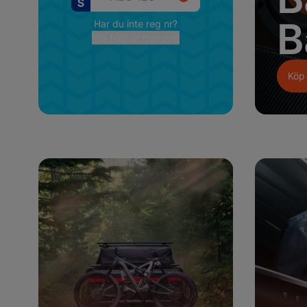
t!
B
Har du inte reg nr?
Välj fordon manuellt
Köp 