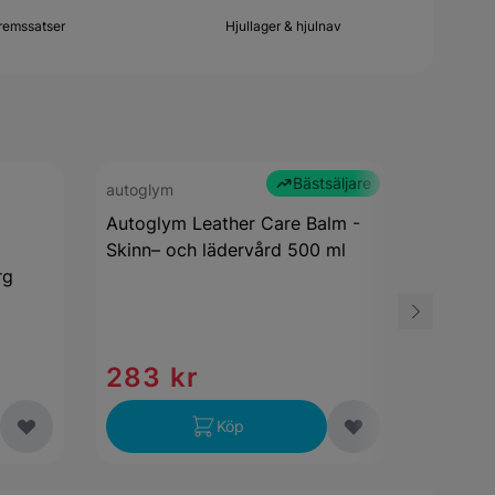
emssatser
Hjullager & hjulnav
K
Bästsäljare
autoglym
Foliatec
Autoglym Leather Care Balm -
2-komp
Skinn– och lädervård 500 ml
Foliate
rg
400 ml
389
283 kr
Endas
Köp