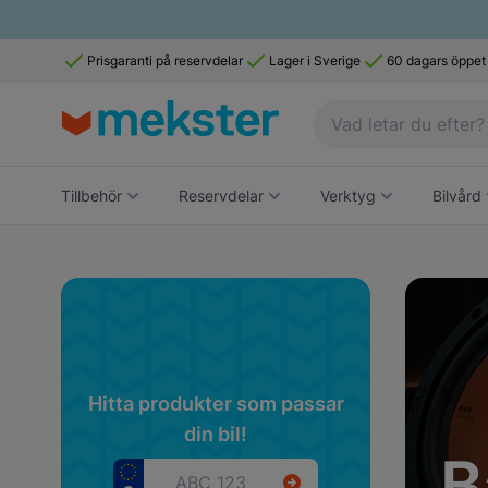
Prisgaranti på reservdelar
Lager i Sverige
60 dagars öppet
Tillbehör
Reservdelar
Verktyg
Bilvård
Navigating
Press to s
Press to g
Hitta produkter som passar
din bil!
B