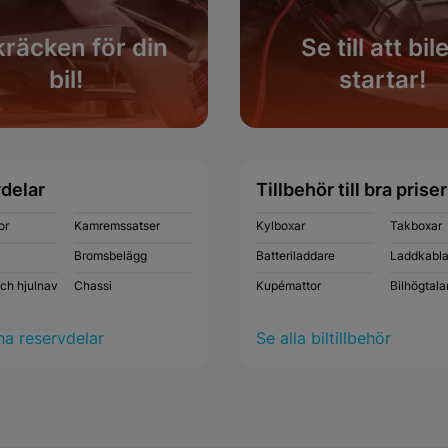
räcken för din
Se till att bil
bil!
startar!
Köp nu
Köp nu
delar
Tillbehör till bra priser
or
Kamremssatser
Kylboxar
Takboxar
Bromsbelägg
Batteriladdare
Laddkabla
och hjulnav
Chassi
Kupémattor
Bilhögtala
na reservdelar
Se alla biltillbehör