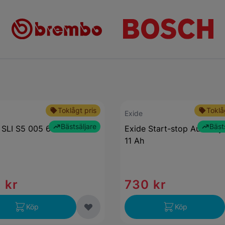
Toklågt pris
Toklå
Exide
Bästsäljare
Bäst
 SLI S5 005 63Ah
Exide Start-stop Auxiliary
11 Ah
 kr
730 kr
Köp
Köp