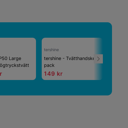
tershine
AlcoTrx
P50 Large
tershine - Tvätthandske 1-
Alkohol
ögtryckstvätt
pack
Micro
r
149 kr
899 k