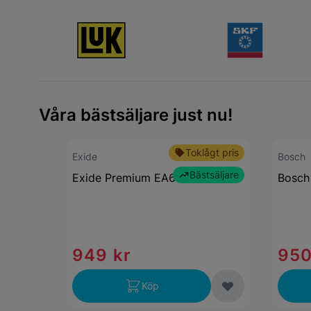
Våra bästsäljare just nu!
Toklågt pris
Exide
Bosch
Bästsäljare
Exide Premium EA640 64 Ah
Bosch
949 kr
950
Köp