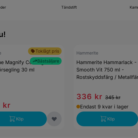
eder
Tändstift
Kamr
u!
Toklågt pris
e
Hammerite
Bästsäljare
ne Magnify Coating V2 -
Hammerite Hammarlack -
rsegling 30 ml
Smooth Vit 750 ml -
Rostskyddsfärg / Metallfä
336 kr
345 kr
 kr
Endast 9 kvar i lager
Köp
Köp