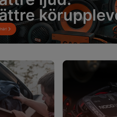
ättre körupplev
här!