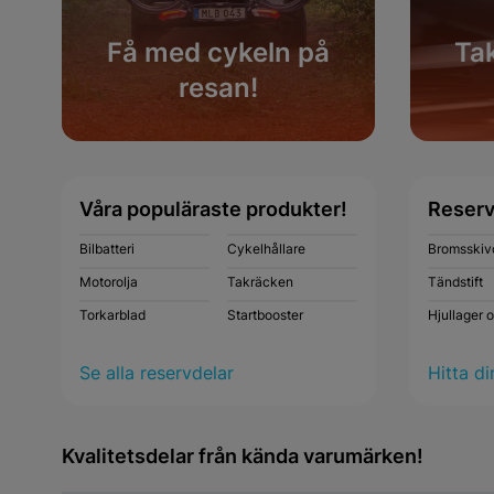
Få med cykeln på
Tak
resan!
Köp nu
Våra populäraste produkter!
Reserv
Bilbatteri
Cykelhållare
Bromsskiv
Motorolja
Takräcken
Tändstift
Torkarblad
Startbooster
Hjullager 
Se alla reservdelar
Hitta di
Kvalitetsdelar från kända varumärken!