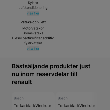
Kylare
Luftkonditionering
visa fler
Vätska och Fett
Motorvätskor
Bromsvätska
Diesel partikelfilter additiv
Kylarvätska
visa fler
Bästsäljande produkter just
nu inom reservdelar till
renault
Bosch
Bosch
Bosc
Torkarblad/Vindrute
Torkarblad/Vindrute
Tork