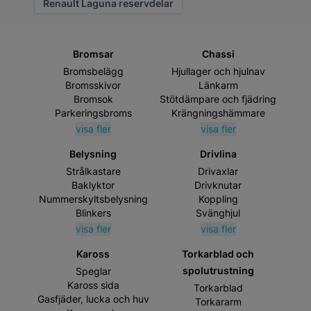
Renault Laguna reservdelar
Bromsar
Chassi
Bromsbelägg
Hjullager och hjulnav
Bromsskivor
Länkarm
Bromsok
Stötdämpare och fjädring
Parkeringsbroms
Krängningshämmare
visa fler
visa fler
Belysning
Drivlina
Strålkastare
Drivaxlar
Baklyktor
Drivknutar
Nummerskyltsbelysning
Koppling
Blinkers
Svänghjul
visa fler
visa fler
Kaross
Torkarblad och
spolutrustning
Speglar
Kaross sida
Torkarblad
Gasfjäder, lucka och huv
Torkararm