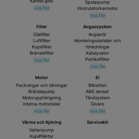
Kaross golv
Spolarpump
visa fler
Vindrutetorkarmotor
visa fler
Filter
Avgassystem
Oljefilter
Avgasrör
Luftfilter
Monteringsdetaljer och
Kupéfilter
rörledningar
Bränslefilter
Katalysator
Partikelfilter
visa fler
visa fler
Motor
El
Packningar och tätningar
Bilbatteri
Bränslepump
ABS sensor
Motorupphängning
Tändsystem
Interna motordelar
Givare
visa fler
visa fler
Värme och Kylning
Servicekit
Vattenpump
Kupéfläktar