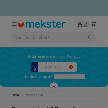
Hitta reservdelar till din Renault
Har du inte reg nr?
Välj fordon manuellt
Hem
Reservdelar