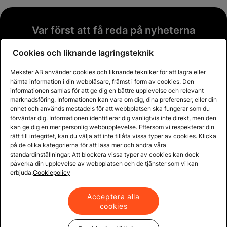
Var först att få reda på nyheterna
Prenumerera på vårt nyhetsbrev och var först
Cookies och liknande lagringsteknik
att få reda på nyheter och heta deals!
Mekster AB använder cookies och liknande tekniker för att lagra eller
Email address
hämta information i din webbläsare, främst i form av cookies. Den
informationen samlas för att ge dig en bättre upplevelse och relevant
marknadsföring. Informationen kan vara om dig, dina preferenser, eller din
enhet och används mestadels för att webbplatsen ska fungerar som du
förväntar dig. Informationen identifierar dig vanligtvis inte direkt, men den
Prenumerera
kan ge dig en mer personlig webbupplevelse. Eftersom vi respekterar din
rätt till integritet, kan du välja att inte tillåta vissa typer av cookies. Klicka
på de olika kategorierna för att läsa mer och ändra våra
standardinställningar. Att blockera vissa typer av cookies kan dock
Köpvillkor & info
påverka din upplevelse av webbplatsen och de tjänster som vi kan
erbjuda.
Cookiepolicy
Support
Acceptera alla
cookies
Produkter & lösningar