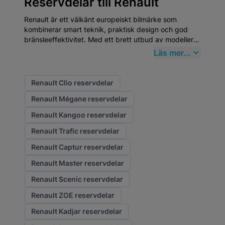
Reservdelar till Renault
Renault är ett välkänt europeiskt bilmärke som
kombinerar smart teknik, praktisk design och god
bränsleeffektivitet. Med ett brett utbud av modeller –
från kompakta stadsbilar till rymliga familjebilar och
Läs mer...
eldrivna fordon – erbjuder Renault en flexibel och
användarvänlig körupplevelse. För att hålla din
Renault i bästa möjliga skick är det viktigt att
Renault Clio reservdelar
använda högkvalitativa Reservdelar, något du alltid
Renault Mégane reservdelar
hittar hos Mekster.se.
Renault Kangoo reservdelar
Renault Trafic reservdelar
Renault Captur reservdelar
Renault Master reservdelar
Renault Scenic reservdelar
Renault ZOE reservdelar
Renault Kadjar reservdelar