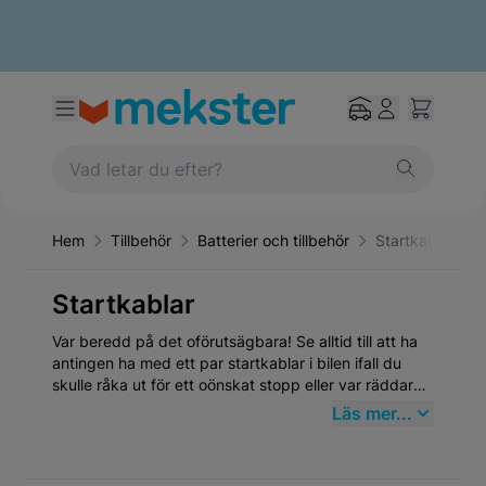
Hem
Tillbehör
Batterier och tillbehör
Startkablar
Startkablar
Var beredd på det oförutsägbara! Se alltid till att ha
antingen ha med ett par startkablar i bilen ifall du
skulle råka ut för ett oönskat stopp eller var räddaren
i nöden! Här på mekster.se hittar du startkablar och
Läs mer...
starthjälp till riktigt bra priser.