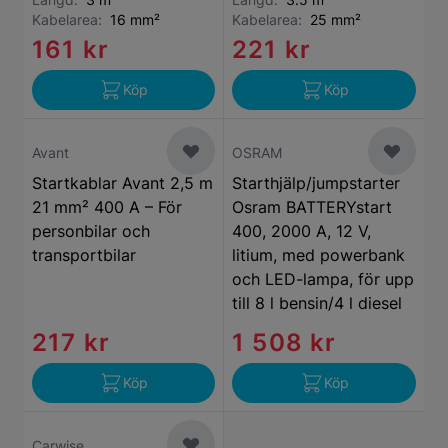
Kabelarea:
16 mm²
Kabelarea:
25 mm²
161 kr
221 kr
Köp
Köp
Avant
OSRAM
Startkablar Avant 2,5 m
Starthjälp/jumpstarter
21 mm² 400 A – För
Osram BATTERYstart
personbilar och
400, 2000 A, 12 V,
transportbilar
litium, med powerbank
och LED-lampa, för upp
till 8 l bensin/4 l diesel
217 kr
1 508 kr
Köp
Köp
Carwise