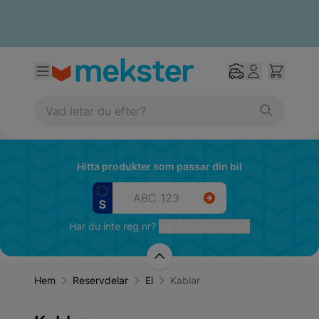
Hitta produkter som passar din bil
Har du inte reg nr?
Välj fordon manuellt
Hem
Reservdelar
El
Kablar