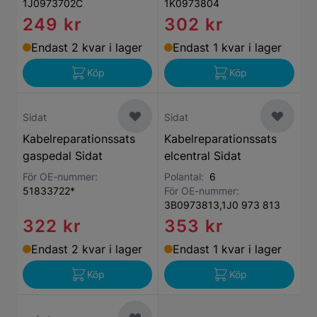
1J0973702C
1K0973804
249 kr
302 kr
Endast 2 kvar i lager
Endast 1 kvar i lager
Köp
Köp
Sidat
Sidat
Kabelreparationssats
Kabelreparationssats
gaspedal Sidat
elcentral Sidat
För OE-nummer:
Polantal:
6
51833722*
För OE-nummer:
3B0973813,1J0 973 813
322 kr
353 kr
Endast 2 kvar i lager
Endast 1 kvar i lager
Köp
Köp