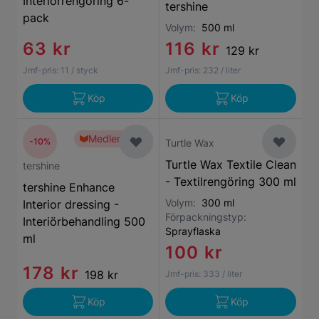
Interiörrengöring 6-
tershine
pack
Volym:
500 ml
63 kr
116 kr
129 kr
Jmf-pris:
11
/ styck
Jmf-pris:
232
/ liter
Köp
Köp
Medlemspris
-10%
Turtle Wax
Turtle Wax Textile Clean
tershine
- Textilrengöring 300 ml
tershine Enhance
Volym:
300 ml
Interior dressing -
Förpackningstyp:
Interiörbehandling 500
Sprayflaska
ml
100 kr
178 kr
198 kr
Jmf-pris:
333
/ liter
Köp
Köp