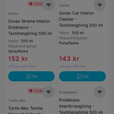
Toklågt pris
Sonax
Sonax Car Interior
Sonax
Cleaner -
Sonax Xtreme Interior
Textilrengöring 500 ml
Schampoo -
Volym:
500 ml
Textilrengöring 500 ml
Förpackningstyp:
Volym:
500 ml
Pumpflaska
Förpackningstyp:
Sprayflaska
152 kr
143 kr
Jmf-pris:
304
/ liter
Jmf-pris:
286
/ liter
Köp
Köp
Toklågt pris
ProMeister
ProMeister
Turtle Wax
Interiörrengöring -
Turtle Wax Textile
Textilrengöring 500 ml