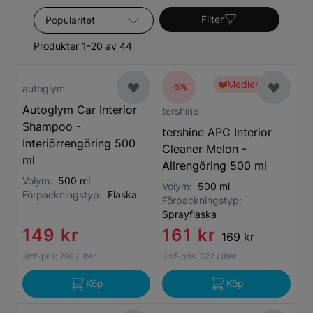
Sortera efter
Filter
Produkter 1-20 av 44
Medlemspris
-5%
autoglym
Autoglym Car Interior
tershine
Shampoo -
tershine APC Interior
Interiörrengöring 500
Cleaner Melon -
ml
Allrengöring 500 ml
Volym:
500 ml
Volym:
500 ml
Förpackningstyp:
Flaska
Förpackningstyp:
Sprayflaska
149 kr
161 kr
169 kr
Jmf-pris:
298
/ liter
Jmf-pris:
322
/ liter
Köp
Köp