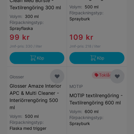
Clean Med Borste -
Volym:
500 ml
Textilrengöring 300 ml
Förpackningstyp:
Volym:
300 ml
Sprayburk
Förpackningstyp:
Sprayflaska
99 kr
109 kr
Jmf-pris:
330
/ liter
Jmf-pris:
218
/ liter
Köp
Köp
Toklågt pris
Glosser
Glosser Amaze Interior
MOTIP
APC & Multi Cleaner -
MOTIP textilrengöring -
Interiörrengöring 500
Textilrengöring 600 ml
ml
Volym:
600 ml
Volym:
500 ml
Förpackningstyp:
Förpackningstyp:
Sprayburk
Flaska med trigger