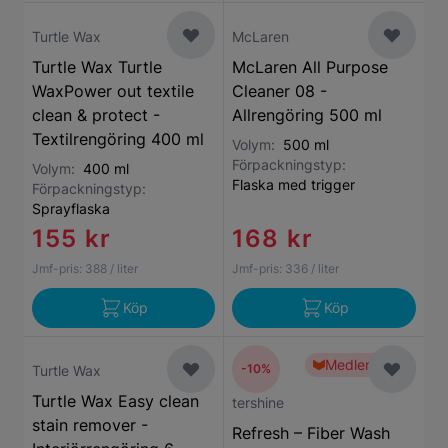
Turtle Wax
McLaren
Turtle Wax Turtle
McLaren All Purpose
WaxPower out textile
Cleaner 08 -
clean & protect -
Allrengöring 500 ml
Textilrengöring 400 ml
Volym:
500 ml
Förpackningstyp:
Volym:
400 ml
Flaska med trigger
Förpackningstyp:
Sprayflaska
155 kr
168 kr
Jmf-pris:
388
/ liter
Jmf-pris:
336
/ liter
Köp
Köp
Medlemspris
-10%
Turtle Wax
Turtle Wax Easy clean
tershine
stain remover -
Refresh – Fiber Wash