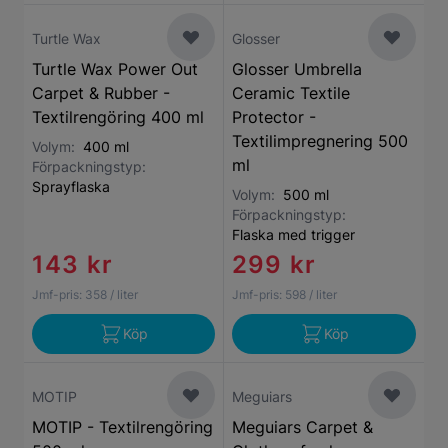
Turtle Wax
Glosser
Turtle Wax Power Out
Glosser Umbrella
Carpet & Rubber -
Ceramic Textile
Textilrengöring 400 ml
Protector -
Textilimpregnering 500
Volym:
400 ml
ml
Förpackningstyp:
Sprayflaska
Volym:
500 ml
Förpackningstyp:
Flaska med trigger
143 kr
299 kr
Jmf-pris:
358
/ liter
Jmf-pris:
598
/ liter
Köp
Köp
MOTIP
Meguiars
MOTIP - Textilrengöring
Meguiars Carpet &