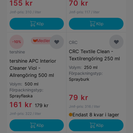
155 kr
70 kr
Jmf-pris:
310
/ liter
Jmf-pris:
117
/ liter
Köp
Köp
Medlemspris
-10%
CRC
CRC Textile Clean -
tershine
Textilrengöring 250 ml
tershine APC Interior
Volym:
250 ml
Cleaner Viol -
Förpackningstyp:
Allrengöring 500 ml
Sprayburk
Volym:
500 ml
Förpackningstyp:
Sprayflaska
79 kr
161 kr
179 kr
Jmf-pris:
316
/ liter
Jmf-pris:
322
/ liter
Endast 8 kvar i lager
Köp
Köp