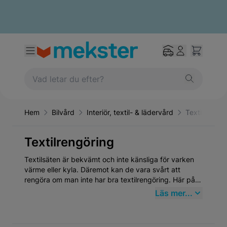
Hem
Bilvård
Interiör, textil- & lädervård
Textilrengör
Textilrengöring
Textilsäten är bekvämt och inte känsliga för varken
värme eller kyla. Däremot kan de vara svårt att
rengöra om man inte har bra textilrengöring. Här på
mekster.se hittar du däremot bra och prisvärd
Läs mer...
textilrengöring till din bil som avlägsnar smuts, fläckar
och rekonditionerar din bils textilsäten.