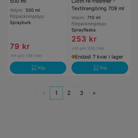
500 ml
Cloth re-freshner -
Textilrengöring 709 ml
Volym:
500 ml
Förpackningstyp:
Volym:
710 ml
Sprayburk
Förpackningstyp:
Sprayflaska
253 kr
79 kr
Jmf-pris:
356
/ liter
Jmf-pris:
158
/ liter
Endast 7 kvar i lager
Köp
Köp
1
2
3