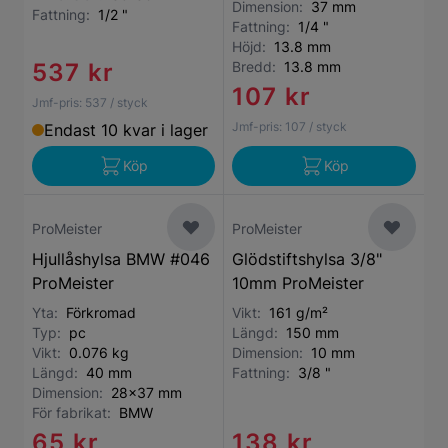
Dimension:
37 mm
Fattning:
1/2 "
Fattning:
1/4 "
Höjd:
13.8 mm
537 kr
Bredd:
13.8 mm
107 kr
Jmf-pris:
537
/ styck
Jmf-pris:
107
/ styck
Endast 10 kvar i lager
Köp
Köp
ProMeister
ProMeister
Hjullåshylsa BMW #046
Glödstiftshylsa 3/8"
ProMeister
10mm ProMeister
Yta:
Förkromad
Vikt:
161 g/m²
Typ:
pc
Längd:
150 mm
Vikt:
0.076 kg
Dimension:
10 mm
Längd:
40 mm
Fattning:
3/8 "
Dimension:
28x37 mm
För fabrikat:
BMW
65 kr
138 kr