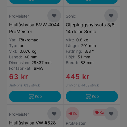
ProMeister
Sonic
Hjullåshylsa BMW #044
Oljepluggshylssats 3/8"
ProMeister
14 delar Sonic
Yta:
Förkromad
Vikt:
0.8 kg
Typ:
pc
Längd:
201 mm
Vikt:
0.076 kg
Fattning:
3/8 "
Längd:
40 mm
Höjd:
51 mm
Dimension:
28x37 mm
Bredd:
83 mm
För fabrikat:
BMW
63 kr
445 kr
Jmf-pris:
63
/ styck
Jmf-pris:
445
/ styck
Köp
Köp
Kampanj
-51%
ProMeister
Hjullåshylsa VW #528
ProMeister