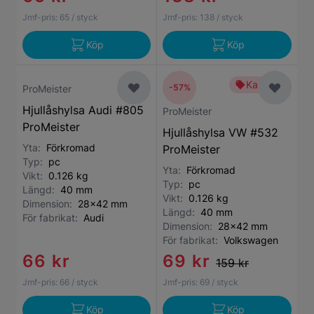
Jmf-pris:
65
/ styck
Jmf-pris:
138
/ styck
Köp
Köp
Kampanj
-57%
ProMeister
Hjullåshylsa Audi #805
ProMeister
ProMeister
Hjullåshylsa VW #532
Yta:
Förkromad
ProMeister
Typ:
pc
Yta:
Förkromad
Vikt:
0.126 kg
Typ:
pc
Längd:
40 mm
Vikt:
0.126 kg
Dimension:
28x42 mm
Längd:
40 mm
För fabrikat:
Audi
Dimension:
28x42 mm
För fabrikat:
Volkswagen
66 kr
69 kr
159 kr
Jmf-pris:
66
/ styck
Jmf-pris:
69
/ styck
Köp
Köp