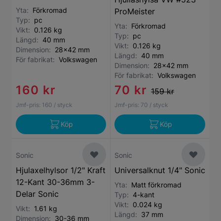
Yta:
Förkromad
ProMeister
Typ:
pc
Yta:
Förkromad
Vikt:
0.126 kg
Typ:
pc
Längd:
40 mm
Vikt:
0.126 kg
Dimension:
28x42 mm
Längd:
40 mm
För fabrikat:
Volkswagen
Dimension:
28x42 mm
För fabrikat:
Volkswagen
160 kr
70 kr
159 kr
Jmf-pris:
160
/ styck
Jmf-pris:
70
/ styck
Köp
Köp
Sonic
Sonic
Hjulaxelhylsor 1/2" Kraft
Universalknut 1/4" Sonic
12-Kant 30-36mm 3-
Yta:
Matt förkromad
Delar Sonic
Typ:
4-kant
Vikt:
0.024 kg
Vikt:
1.61 kg
Längd:
37 mm
Dimension:
30-36 mm