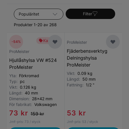
Sortera efter
Filter
Produkter 1-20 av 268
Kampanj
-54%
ProMeister
Fjäderbensverktyg
ProMeister
Delningshylsa
Hjullåshylsa VW #524
ProMeister
ProMeister
Vikt:
0.09 kg
Yta:
Förkromad
Längd:
50 mm
Typ:
pc
Fattning:
1/2 "
Vikt:
0.126 kg
Längd:
40 mm
Dimension:
28x42 mm
För fabrikat:
Volkswagen
73 kr
53 kr
159 kr
Jmf-pris:
73
/ styck
Jmf-pris:
53
/ styck