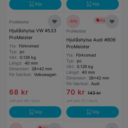
Köp
Köp
Kampanj
-51%
ProMeister
Hjullåshylsa VW #533
ProMeister
ProMeister
Hjullåshylsa Audi #806
Yta:
Förkromad
ProMeister
Typ:
pc
Yta:
Förkromad
Vikt:
0.126 kg
Typ:
pc
Längd:
40 mm
Vikt:
0.126 kg
Dimension:
28x42 mm
Längd:
40 mm
För fabrikat:
Volkswagen
Dimension:
28x42 mm
För fabrikat:
Audi
68 kr
70 kr
143 kr
Jmf-pris:
68
/ styck
Jmf-pris:
70
/ styck
Köp
Köp