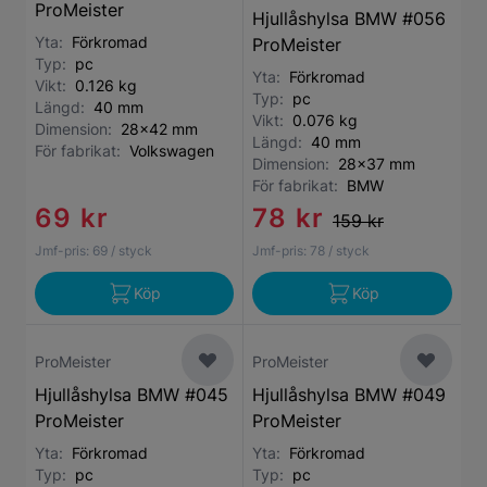
ProMeister
Hjullåshylsa BMW #056
Yta:
Förkromad
ProMeister
Typ:
pc
Yta:
Förkromad
Vikt:
0.126 kg
Typ:
pc
Längd:
40 mm
Vikt:
0.076 kg
Dimension:
28x42 mm
Längd:
40 mm
För fabrikat:
Volkswagen
Dimension:
28x37 mm
För fabrikat:
BMW
69 kr
78 kr
159 kr
Jmf-pris:
69
/ styck
Jmf-pris:
78
/ styck
Köp
Köp
ProMeister
ProMeister
Hjullåshylsa BMW #045
Hjullåshylsa BMW #049
ProMeister
ProMeister
Yta:
Förkromad
Yta:
Förkromad
Typ:
pc
Typ:
pc