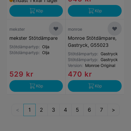
Endast 1 kvar i lager
Köp
Köp
mekster
monroe
mekster Stötdämpare
Monroe Stötdämpare,
Gastryck, G55023
Stötdämpartyp:
Olja
Stötdämpartyp:
Olja
Stötdämpartyp:
Gastryck
Stötdämpartyp:
Gastryck
Version:
Monroe Original
529 kr
470 kr
Köp
Köp
1
2
3
4
5
6
7