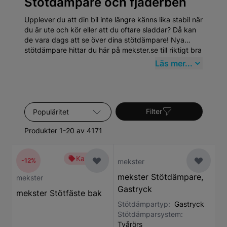
Stötdämpare och fjäderben
Upplever du att din bil inte längre känns lika stabil när
du är ute och kör eller att du oftare sladdar? Då kan
de vara dags att se över dina stötdämpare! Nya
stötdämpare hittar du här på mekster.se till riktigt bra
priser. Du hittar enklast passande stötdämpare till din
Läs mer...
bil genom att fylla i ditt regnr här nedanför.
Sortera efter
Filter
Produkter 1-20 av 4171
Kampanj
-12%
mekster
mekster Stötdämpare,
mekster
Gastryck
mekster Stötfäste bak
Stötdämpartyp:
Gastryck
Stötdämparsystem:
Tvårörs