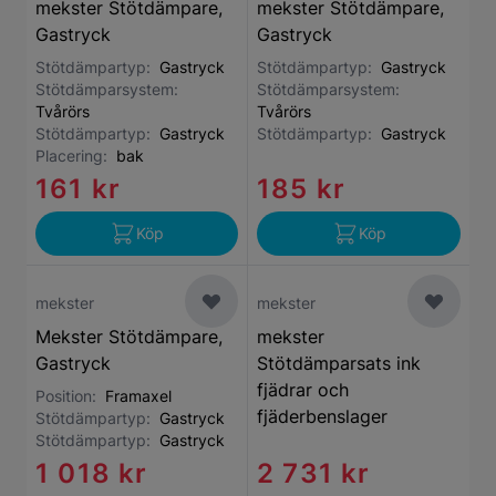
mekster Stötdämpare,
mekster Stötdämpare,
Gastryck
Gastryck
Stötdämpartyp:
Gastryck
Stötdämpartyp:
Gastryck
Stötdämparsystem:
Stötdämparsystem:
Tvårörs
Tvårörs
Stötdämpartyp:
Gastryck
Stötdämpartyp:
Gastryck
Placering:
bak
161 kr
185 kr
Köp
Köp
mekster
mekster
Mekster Stötdämpare,
mekster
Gastryck
Stötdämparsats ink
fjädrar och
Position:
Framaxel
fjäderbenslager
Stötdämpartyp:
Gastryck
Stötdämpartyp:
Gastryck
1 018 kr
2 731 kr