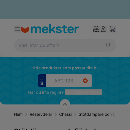
Hitta produkter som passar din bil
Har du inte reg nr?
Välj fordon manuellt
Hem
Reservdelar
Chassi
Stötdämpare och fjädring