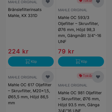
Toklågt pris
MAHLE ORIGINAL
Bränslefilterinsats
MAHLE ORIGINAL
Mahle, KX 331D
Mahle OC 593/3
Oljefilter – Skruvfilter,
Ø76 mm, Höjd 98,3
mm, Gängmått 3/4"-16
UNF
224 kr
79 kr
Köp
Köp
Toklågt pris
MAHLE ORIGINAL
Mahle OC 617 Oljefilter
MAHLE ORIGINAL
– Skruvfilter, M20x1,5,
Mahle OC 981 Oljefilter
Ø65,5 mm, Höjd 86,5
– Skruvfilter, Ø76 mm,
mm
Höjd 93.5 mm, Gänga
3/4\"16 UNF