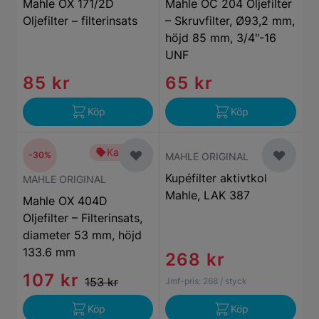
Mahle OX 171/2D
Mahle OC 204 Oljefilter
Oljefilter – filterinsats
– Skruvfilter, Ø93,2 mm,
höjd 85 mm, 3/4"-16
UNF
85 kr
65 kr
Köp
Köp
Kampanj
-30%
MAHLE ORIGINAL
Kupéfilter aktivtkol
MAHLE ORIGINAL
Mahle, LAK 387
Mahle OX 404D
Oljefilter – Filterinsats,
diameter 53 mm, höjd
133.6 mm
268 kr
107 kr
153 kr
Jmf-pris:
268
/ styck
Köp
Köp