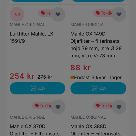
Kampanj
Toklågt pris
-8%
MAHLE ORIGINAL
MAHLE ORIGINAL
Luftfilter Mahle, LX
Mahle OX 149D
1591/9
Oljefilter – filterinsats,
höjd 79 mm, inre Ø 28
mm, yttre Ø 73 mm
88 kr
254 kr
275 kr
Endast 6 kvar i lager
Köp
Köp
Toklågt pris
Toklågt pris
MAHLE ORIGINAL
MAHLE ORIGINAL
Mahle OX 370D1
Mahle OX 388D
Oljefilter – Filterinsats,
Oljefilter – Filterinsats,