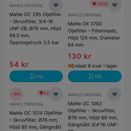
Toklågt pris
MAHLE ORIGINAL
Mahle OC 295 Oljefilter
MAHLE ORIGINAL
– Skruvfilter, 3/4-16
Mahle OX 370D
UNF-2B, Ø76 mm, Höjd
Oljefilter – Filterinsats,
89,5 mm,
Höjd 125 mm, Diameter
Öppningstryck 2,5 bar
64 mm
130 kr
54 kr
Endast 6 kvar i lager
Köp
Köp
Kampanj
-20%
MAHLE ORIGINAL
Mahle OC 1063
MAHLE ORIGINAL
Oljefilter – Skruvfilter,
Mahle OC 1014 Oljefilter
Ø76 mm, Höjd 89 mm,
– Skruvfilter, Ø76 mm,
Gängmått 3/4"16 UNF-
Höjd 80 mm, Gängmått