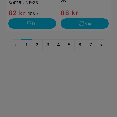
2B
3/4"16 UNF-2B
82 kr
88 kr
103 kr
Köp
Köp
1
2
3
4
5
6
7