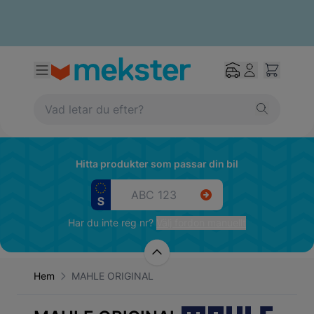
Hitta produkter som passar din bil
Har du inte reg nr?
Välj fordon manuellt
Hem
MAHLE ORIGINAL