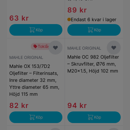
89 kr
63 kr
Endast 6 kvar i lager
Köp
Köp
Toklågt pris
MAHLE ORIGINAL
Mahle OC 982 Oljefilter
MAHLE ORIGINAL
– Skruvfilter, Ø76 mm,
Mahle OX 153/7D2
M20x1.5, Höjd 102 mm
Oljefilter – Filterinsats,
Inre diameter 32 mm,
Yttre diameter 65 mm,
Höjd 115 mm
82 kr
94 kr
Köp
Köp