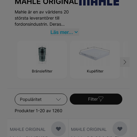
MAHLE ORIGINAL
Mahle är en av världens 20
största leverantörer till
fordonsindustrin. Deras
innovativa produkter står för
Läs mer...
ren luft, bränsleeffektivitet och
skapar körglädje. Beviset på
Mahles teknologiska ledarskap
kan inte minst ses i deras
framgångar inom motorsport
som Formel 1 och Le Mans.
Bränslefilter
Kupéfilter
Sortera efter
Filter
Produkter 1-20 av 1260
MAHLE ORIGINAL
MAHLE ORIGINAL