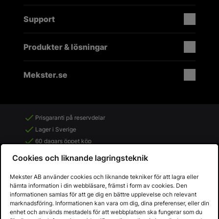
Support
Produkter & lösningar
Mekster.se
Prisgaranti på reservdelar
Lager i Sverige
60 dagars öppet köp
Fria returer
Cookies och liknande lagringsteknik
Mekster AB använder cookies och liknande tekniker för att lagra eller
hämta information i din webbläsare, främst i form av cookies. Den
informationen samlas för att ge dig en bättre upplevelse och relevant
marknadsföring. Informationen kan vara om dig, dina preferenser, eller din
enhet och används mestadels för att webbplatsen ska fungerar som du