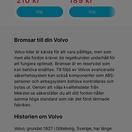
210 kr
189 kr
19
Köp
Köp
Bromsar till din Volvo
Volvo-bilar är kända för att vara pålitliga, men som
med alla fordon kräver de regelbunden underhåll för
att fungera optimalt. Bromsar är en reservdel som
kan behöva ersättas. Till följd av Volvos avancerade
säkerhetssystem kan också komponenter som ABS-
sensorer och airbagsystem behöva kontrolleras och
bytas ut. Genom att välja kvalitetsdelar från
Mekster.se säkerställer du att ditt fordon håller
samma höga standard som när det först lämnade
fabriken.
Historien om Volvo
Volvo, grundat 1927 i Göteborg, Sverige, har länge