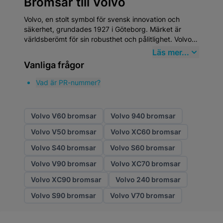
Bromsar till Volvo
Volvo, en stolt symbol för svensk innovation och
säkerhet, grundades 1927 i Göteborg. Märket är
världsberömt för sin robusthet och pålitlighet. Volvo
är inte bara en bil; det är en del av den svenska
Läs mer...
identiteten. Att välja
högkvalitativa
Vanliga frågor
eftermarknadsdelar
från Mekster.se garanterar att
din Volvo fortsätter att prestera på toppnivå. Visste
Vad är PR-nummer?
du att Volvo uppfann trepunktsbältet 1959 och sedan
generöst gav bort patentet för att rädda liv världen
över?
Volvo V60 bromsar
Volvo 940 bromsar
Volvo V50 bromsar
Volvo XC60 bromsar
Volvo S40 bromsar
Volvo S60 bromsar
Volvo V90 bromsar
Volvo XC70 bromsar
Volvo XC90 bromsar
Volvo 240 bromsar
Volvo S90 bromsar
Volvo V70 bromsar