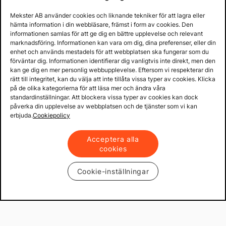
Mekster AB använder cookies och liknande tekniker för att lagra eller
Prenumerera
hämta information i din webbläsare, främst i form av cookies. Den
informationen samlas för att ge dig en bättre upplevelse och relevant
marknadsföring. Informationen kan vara om dig, dina preferenser, eller din
enhet och används mestadels för att webbplatsen ska fungerar som du
Köpvillkor & info
förväntar dig. Informationen identifierar dig vanligtvis inte direkt, men den
kan ge dig en mer personlig webbupplevelse. Eftersom vi respekterar din
rätt till integritet, kan du välja att inte tillåta vissa typer av cookies. Klicka
Support
på de olika kategorierna för att läsa mer och ändra våra
standardinställningar. Att blockera vissa typer av cookies kan dock
påverka din upplevelse av webbplatsen och de tjänster som vi kan
erbjuda.
Cookiepolicy
Produkter & lösningar
Acceptera alla
Mekster.se
cookies
Cookie-inställningar
Prisgaranti på reservdelar
Lager i Sverige
60 dagars öppet köp