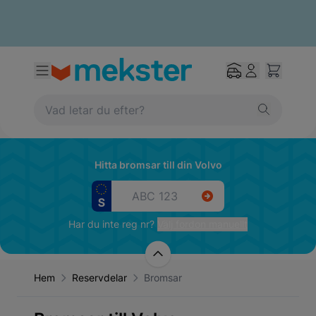
Hitta bromsar till din Volvo
Har du inte reg nr?
Välj fordon manuellt
Hem
Reservdelar
Bromsar