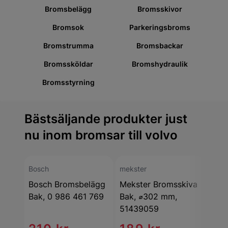
Bromsbelägg
Bromsskivor
Bromsok
Parkeringsbroms
Bromstrumma
Bromsbackar
Bromssköldar
Bromshydraulik
Bromsstyrning
Bästsäljande produkter just
nu inom bromsar till volvo
Bosch
mekster
meks
Bosch Bromsbelägg
Mekster Bromsskiva
Meks
Bak, 0 986 461 769
Bak, ⌀302 mm,
Bro
51439059