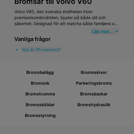
Bromsar till Volvo V60
Volvo V60, den svenska stoltheten inom
premiumkombivärlden, bjuder på både stil och
säkerhet. Designad för att matcha både familjens och
förarens behov, detta fordon framhäver innovation
Läs mer...
och hållbarhet som speglar Volvos långa tradition av
Vanliga frågor
bilsäkerhet och design. Genom att köpa
högkvalitativa Bromsar från Mekster.se försäkrar du
Vad är PR-nummer?
dig om att din V60 alltid presterar på topp.
Bromsbelägg
Bromsskivor
Bromsok
Parkeringsbroms
Bromstrumma
Bromsbackar
Bromssköldar
Bromshydraulik
Bromsstyrning