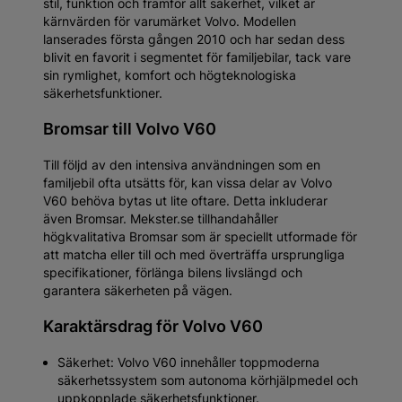
stil, funktion och framför allt säkerhet, vilket är
kärnvärden för varumärket Volvo. Modellen
lanserades första gången 2010 och har sedan dess
blivit en favorit i segmentet för familjebilar, tack vare
sin rymlighet, komfort och högteknologiska
säkerhetsfunktioner.
Bromsar till Volvo V60
Till följd av den intensiva användningen som en
familjebil ofta utsätts för, kan vissa delar av Volvo
V60 behöva bytas ut lite oftare. Detta inkluderar
även Bromsar. Mekster.se tillhandahåller
högkvalitativa Bromsar som är speciellt utformade för
att matcha eller till och med överträffa ursprungliga
specifikationer, förlänga bilens livslängd och
garantera säkerheten på vägen.
Karaktärsdrag för Volvo V60
Säkerhet: Volvo V60 innehåller toppmoderna
säkerhetssystem som autonoma körhjälpmedel och
uppkopplade säkerhetsfunktioner.