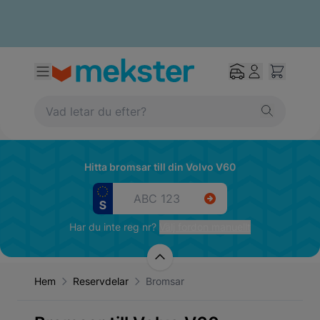
Hitta bromsar till din Volvo V60
Har du inte reg nr?
Välj fordon manuellt
Hem
Reservdelar
Bromsar