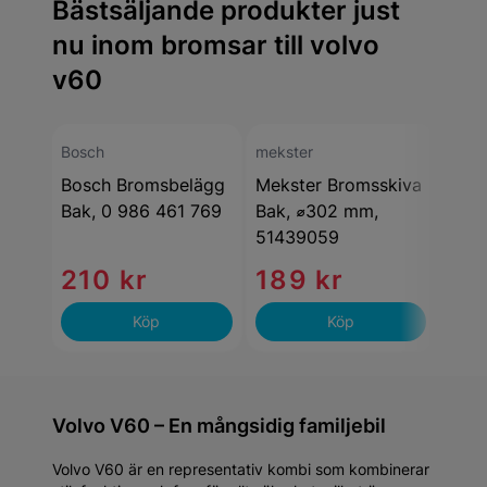
Bästsäljande produkter just
nu inom bromsar till volvo
v60
Bosch
mekster
meks
Bosch Bromsbelägg
Mekster Bromsskiva
Meks
Bak, 0 986 461 769
Bak, ⌀302 mm,
Bro
51439059
210 kr
189 kr
19
Köp
Köp
Volvo V60 – En mångsidig familjebil
Volvo V60 är en representativ kombi som kombinerar