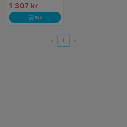
1 307 kr
Köp
1