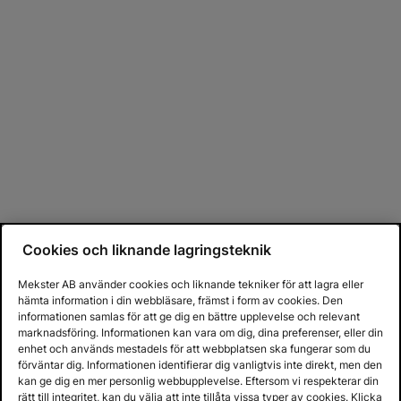
Cookies och liknande lagringsteknik
Mekster AB använder cookies och liknande tekniker för att lagra eller
hämta information i din webbläsare, främst i form av cookies. Den
informationen samlas för att ge dig en bättre upplevelse och relevant
marknadsföring. Informationen kan vara om dig, dina preferenser, eller din
enhet och används mestadels för att webbplatsen ska fungerar som du
förväntar dig. Informationen identifierar dig vanligtvis inte direkt, men den
kan ge dig en mer personlig webbupplevelse. Eftersom vi respekterar din
rätt till integritet, kan du välja att inte tillåta vissa typer av cookies. Klicka