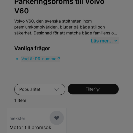
Parkeringsbroms till Volvo
V60
Volvo V60, den svenska stoltheten inom
premiumkombivärlden, bjuder på både stil och
säkerhet. Designad för att matcha både familjens och
förarens behov, detta fordon framhäver innovation
Läs mer...
och hållbarhet som speglar Volvos långa tradition av
Vanliga frågor
bilsäkerhet och design. Genom att köpa
högkvalitativa Parkeringsbroms från Mekster.se
Vad är PR-nummer?
försäkrar du dig om att din V60 alltid presterar på
topp.
Sortera efter
Filter
1 Item
mekster
Motor till bromsok