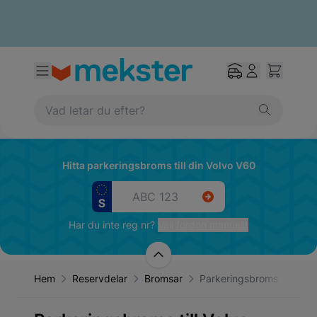
Hitta parkeringsbroms till din Volvo V60
Har du inte reg nr?
Välj fordon manuellt
Hem
Reservdelar
Bromsar
Parkeringsbroms