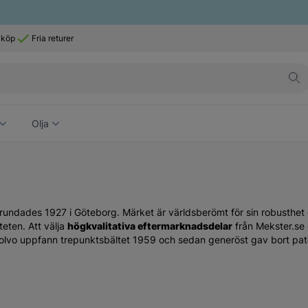
 köp
Fria returer
Olja
grundades 1927 i Göteborg. Märket är världsberömt för sin robusthet o
teten. Att välja
högkvalitativa eftermarknadsdelar
från Mekster.se 
t Volvo uppfann trepunktsbältet 1959 och sedan generöst gav bort pate