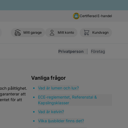
Certifierad E-handel
Mitt garage
Mitt konto
Kundvagn
Toggl
Privatperson
Företag
Vanliga frågor
Vad är lumen och lux?
ch pålitlighet.
garanterar att
ECE-reglementet, Referenstal &
ntet för att
Kapslingsklasser
Vad är kelvin?
Vilka ljusbilder finns det?