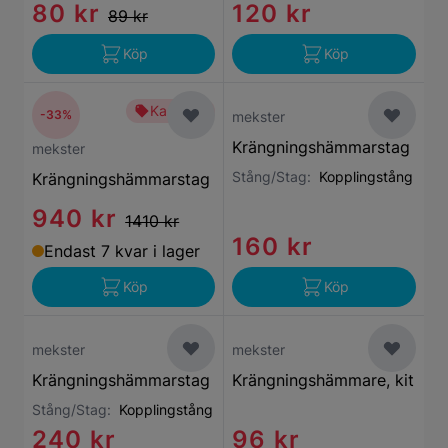
80 kr
120 kr
89 kr
Köp
Köp
Kampanj
-33%
mekster
Krängningshämmarstag
mekster
Stång/Stag:
Kopplingstång
Krängningshämmarstag
940 kr
1410 kr
160 kr
Endast 7 kvar i lager
Köp
Köp
mekster
mekster
Krängningshämmarstag
Krängningshämmare, kit
Stång/Stag:
Kopplingstång
240 kr
96 kr