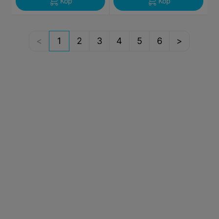
Köp
Köp
1
2
3
4
5
6