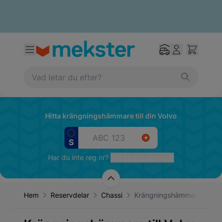
Hitta krängningshämmare till din Volvo
Har du inte reg nr?
Välj fordon manuellt
Hem
Reservdelar
Chassi
Krängningshämmare