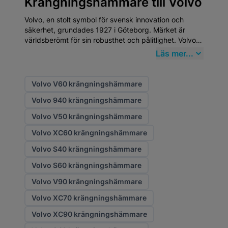
Krängningshämmare till Volvo
Volvo, en stolt symbol för svensk innovation och
säkerhet, grundades 1927 i Göteborg. Märket är
världsberömt för sin robusthet och pålitlighet. Volvo
är inte bara en bil; det är en del av den svenska
Läs mer...
identiteten. Att välja
högkvalitativa
eftermarknadsdelar
från Mekster.se garanterar att
din Volvo fortsätter att prestera på toppnivå. Visste
Volvo V60 krängningshämmare
du att Volvo uppfann trepunktsbältet 1959 och sedan
Volvo 940 krängningshämmare
generöst gav bort patentet för att rädda liv världen
över?
Volvo V50 krängningshämmare
Volvo XC60 krängningshämmare
Volvo S40 krängningshämmare
Volvo S60 krängningshämmare
Volvo V90 krängningshämmare
Volvo XC70 krängningshämmare
Volvo XC90 krängningshämmare