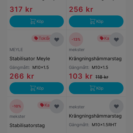
317 kr
256 kr
Köp
Köp
Toklågt pris
Kampanj
-13%
MEYLE
mekster
Stabilisator Meyle
Krängningshämmarstag
Gängmått:
M10x1.5
Gängmått:
M10x1.5
266 kr
103 kr
118 kr
Köp
Köp
Kampanj
-10%
mekster
Krängningshämmarstag
mekster
Gängmått:
M10x1.5RHT
Stabilisatorstag