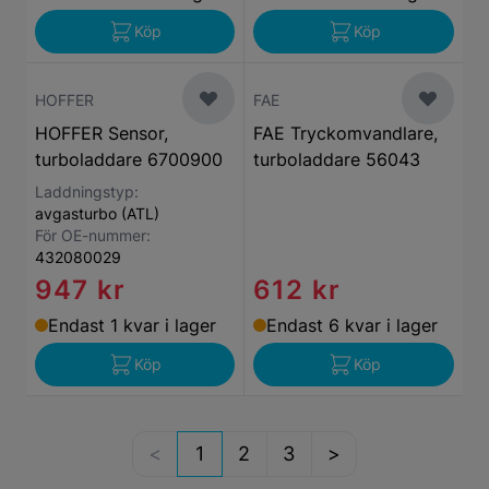
Köp
Köp
HOFFER
FAE
HOFFER Sensor,
FAE Tryckomvandlare,
turboladdare 6700900
turboladdare 56043
Laddningstyp:
avgasturbo (ATL)
För OE-nummer:
432080029
947 kr
612 kr
Endast 1 kvar i lager
Endast 6 kvar i lager
Köp
Köp
1
2
3