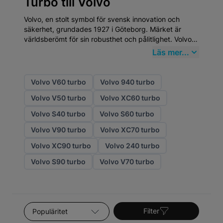
Turbo till Volvo
Volvo, en stolt symbol för svensk innovation och
säkerhet, grundades 1927 i Göteborg. Märket är
världsberömt för sin robusthet och pålitlighet. Volvo
är inte bara en bil; det är en del av den svenska
Läs mer...
identiteten. Att välja
högkvalitativa
eftermarknadsdelar
från Mekster.se garanterar att
din Volvo fortsätter att prestera på toppnivå. Visste
Volvo V60 turbo
Volvo 940 turbo
du att Volvo uppfann trepunktsbältet 1959 och sedan
Volvo V50 turbo
Volvo XC60 turbo
generöst gav bort patentet för att rädda liv världen
över?
Volvo S40 turbo
Volvo S60 turbo
Volvo V90 turbo
Volvo XC70 turbo
Volvo XC90 turbo
Volvo 240 turbo
Volvo S90 turbo
Volvo V70 turbo
Sortera efter
Filter