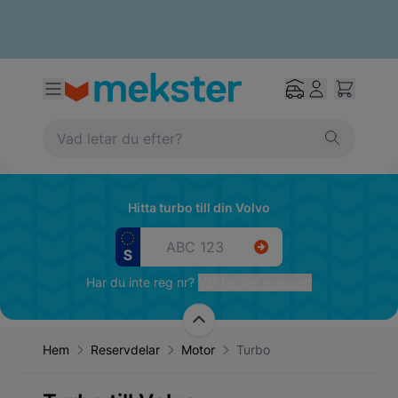
Hitta turbo till din Volvo
Har du inte reg nr?
Välj fordon manuellt
Hem
Reservdelar
Motor
Turbo