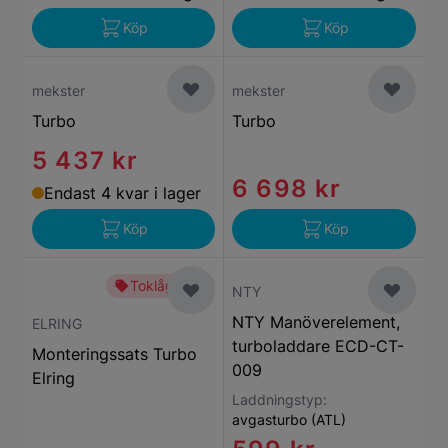
Köp
Köp
mekster
mekster
Turbo
Turbo
5 437 kr
6 698 kr
Endast 4 kvar i lager
Köp
Köp
Toklågt pris
NTY
NTY Manöverelement,
ELRING
turboladdare ECD-CT-
Monteringssats Turbo
009
Elring
Laddningstyp:
avgasturbo (ATL)