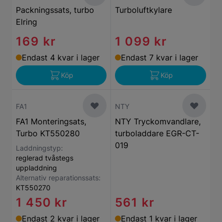
Packningssats, turbo
Turboluftkylare
Elring
169 kr
1 099 kr
Endast 4 kvar i lager
Endast 7 kvar i lager
Köp
Köp
FA1
NTY
FA1 Monteringsats,
NTY Tryckomvandlare,
Turbo KT550280
turboladdare EGR-CT-
019
Laddningstyp:
reglerad tvåstegs
uppladdning
Alternativ reparationssats:
KT550270
1 450 kr
561 kr
Endast 2 kvar i lager
Endast 1 kvar i lager