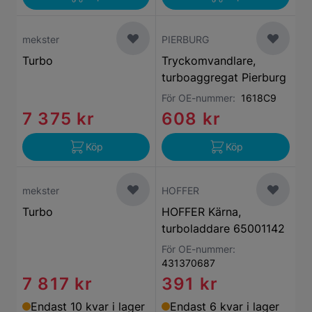
mekster
PIERBURG
Turbo
Tryckomvandlare,
turboaggregat Pierburg
För OE-nummer:
1618C9
7 375 kr
608 kr
Köp
Köp
mekster
HOFFER
Turbo
HOFFER Kärna,
turboladdare 65001142
För OE-nummer:
431370687
7 817 kr
391 kr
Endast 10 kvar i lager
Endast 6 kvar i lager