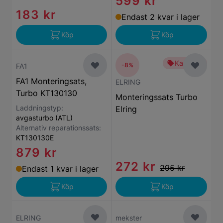
599 kr
183 kr
Endast 2 kvar i lager
Köp
Köp
Kampanj
-8%
FA1
FA1 Monteringsats,
ELRING
Turbo KT130130
Monteringssats Turbo
Laddningstyp:
Elring
avgasturbo (ATL)
Alternativ reparationssats:
KT130130E
879 kr
272 kr
295 kr
Endast 1 kvar i lager
Köp
Köp
ELRING
mekster