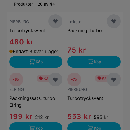
Produkter 1-20 av 44
PIERBURG
mekster
Turbotrycksventil
Packning, turbo
480 kr
75 kr
Endast 3 kvar i lager
Köp
Köp
Kampanj
Kampanj
-6%
-7%
ELRING
PIERBURG
Packningssats, turbo
Turbotrycksventil
Elring
199 kr
553 kr
212 kr
595 kr
Köp
Köp