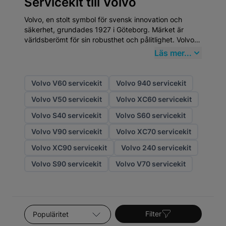
Servicekit till Volvo
Volvo, en stolt symbol för svensk innovation och
säkerhet, grundades 1927 i Göteborg. Märket är
världsberömt för sin robusthet och pålitlighet. Volvo
är inte bara en bil; det är en del av den svenska
Läs mer...
identiteten. Att välja
högkvalitativa
eftermarknadsdelar
från Mekster.se garanterar att
din Volvo fortsätter att prestera på toppnivå. Visste
Volvo V60 servicekit
Volvo 940 servicekit
du att Volvo uppfann trepunktsbältet 1959 och sedan
Volvo V50 servicekit
Volvo XC60 servicekit
generöst gav bort patentet för att rädda liv världen
över?
Volvo S40 servicekit
Volvo S60 servicekit
Volvo V90 servicekit
Volvo XC70 servicekit
Volvo XC90 servicekit
Volvo 240 servicekit
Volvo S90 servicekit
Volvo V70 servicekit
Sortera efter
Filter