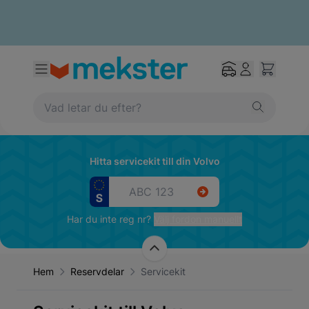
Hitta servicekit till din Volvo
Har du inte reg nr?
Välj fordon manuellt
Hem
Reservdelar
Servicekit