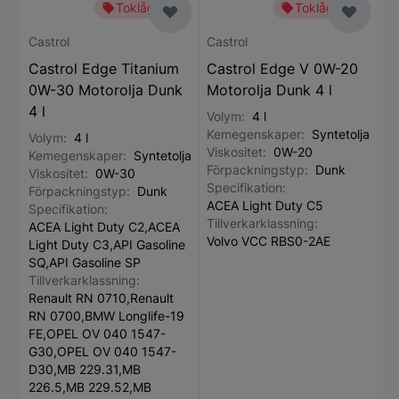
Toklågt pris
Toklågt pris
Castrol
Castrol
Castrol Edge Titanium
Castrol Edge V 0W-20
0W-30 Motorolja Dunk
Motorolja Dunk 4 l
4 l
Volym:
4 l
Kemegenskaper:
Syntetolja
Volym:
4 l
Viskositet:
0W-20
Kemegenskaper:
Syntetolja
Förpackningstyp:
Dunk
Viskositet:
0W-30
Specifikation:
Förpackningstyp:
Dunk
ACEA Light Duty C5
Specifikation:
Tillverkarklassning:
ACEA Light Duty C2,ACEA
Volvo VCC RBS0-2AE
Light Duty C3,API Gasoline
SQ,API Gasoline SP
Tillverkarklassning:
Renault RN 0710,Renault
RN 0700,BMW Longlife-19
FE,OPEL OV 040 1547-
G30,OPEL OV 040 1547-
D30,MB 229.31,MB
226.5,MB 229.52,MB