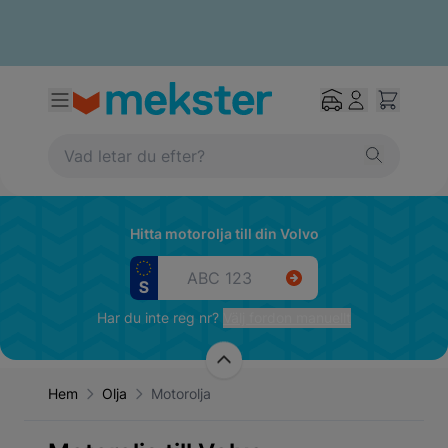
Hitta motorolja till din Volvo
Har du inte reg nr?
Välj fordon manuellt
Hem
Olja
Motorolja