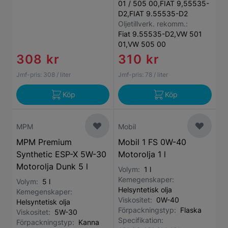
01 / 505 00,FIAT 9,55535-
D2,FIAT 9.55535-D2
Oljetillverk. rekomm.:
Fiat 9.55535-D2,VW 501
01,VW 505 00
308 kr
310 kr
Jmf-pris:
308
/ liter
Jmf-pris:
78
/ liter
Köp
Köp
MPM
Mobil
MPM Premium
Mobil 1 FS 0W-40
Synthetic ESP-X 5W-30
Motorolja 1 l
Motorolja Dunk 5 l
Volym:
1 l
Kemegenskaper:
Volym:
5 l
Helsyntetisk olja
Kemegenskaper:
Viskositet:
0W-40
Helsyntetisk olja
Förpackningstyp:
Flaska
Viskositet:
5W-30
Specifikation:
Förpackningstyp:
Kanna