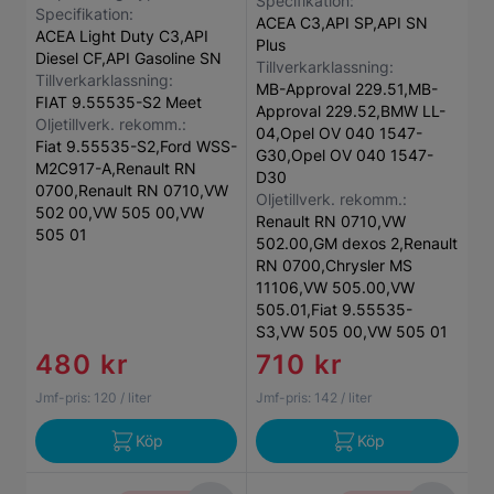
Specifikation:
Specifikation:
ACEA C3,API SP,API SN
ACEA Light Duty C3,API
Plus
Diesel CF,API Gasoline SN
Tillverkarklassning:
Tillverkarklassning:
MB-Approval 229.51,MB-
FIAT 9.55535-S2 Meet
Approval 229.52,BMW LL-
Oljetillverk. rekomm.:
04,Opel OV 040 1547-
Fiat 9.55535-S2,Ford WSS-
G30,Opel OV 040 1547-
M2C917-A,Renault RN
D30
0700,Renault RN 0710,VW
Oljetillverk. rekomm.:
502 00,VW 505 00,VW
Renault RN 0710,VW
505 01
502.00,GM dexos 2,Renault
RN 0700,Chrysler MS
11106,VW 505.00,VW
505.01,Fiat 9.55535-
S3,VW 505 00,VW 505 01
480 kr
710 kr
Jmf-pris:
120
/ liter
Jmf-pris:
142
/ liter
Köp
Köp