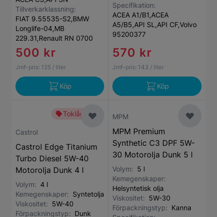
Specifikation:
Tillverkarklassning:
ACEA A1/B1,ACEA
FIAT 9.55535-S2,BMW
A5/B5,API SL,API CF,Volvo
Longlife-04,MB
95200377
229.31,Renault RN 0700
500 kr
570 kr
Jmf-pris:
125
/ liter
Jmf-pris:
143
/ liter
Köp
Köp
Toklågt pris
MPM
MPM Premium
Castrol
Synthetic C3 DPF 5W-
Castrol Edge Titanium
30 Motorolja Dunk 5 l
Turbo Diesel 5W-40
Volym:
5 l
Motorolja Dunk 4 l
Kemegenskaper:
Volym:
4 l
Helsyntetisk olja
Kemegenskaper:
Syntetolja
Viskositet:
5W-30
Viskositet:
5W-40
Förpackningstyp:
Kanna
Förpackningstyp:
Dunk