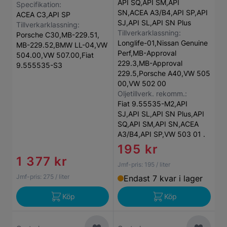
API SQ,API SM,API
Specifikation:
SN,ACEA A3/B4,API SP,API
ACEA C3,API SP
SJ,API SL,API SN Plus
Tillverkarklassning:
Tillverkarklassning:
Porsche C30,MB-229.51,
Longlife-01,Nissan Genuine
MB-229.52,BMW LL-04,VW
Perf,MB-Approval
504.00,VW 507.00,Fiat
229.3,MB-Approval
9.555535-S3
229.5,Porsche A40,VW 505
00,VW 502 00
Oljetillverk. rekomm.:
Fiat 9.55535-M2,API
SJ,API SL,API SN Plus,API
SQ,API SM,API SN,ACEA
A3/B4,API SP,VW 503 01 .
195 kr
1 377 kr
Jmf-pris:
195
/ liter
Jmf-pris:
275
/ liter
Endast 7 kvar i lager
Köp
Köp