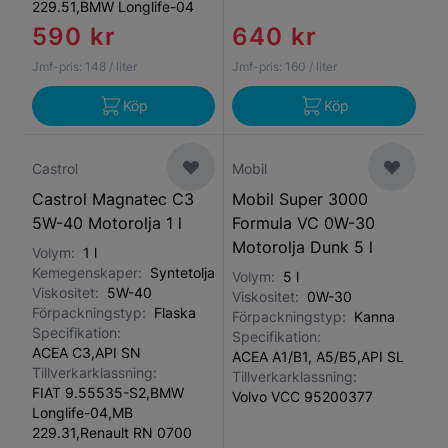
229.51,BMW Longlife-04
590 kr
640 kr
Jmf-pris:
148
/ liter
Jmf-pris:
160
/ liter
Köp
Köp
Castrol
Mobil
Castrol Magnatec C3
Mobil Super 3000
5W-40 Motorolja 1 l
Formula VC 0W-30
Motorolja Dunk 5 l
Volym:
1 l
Kemegenskaper:
Syntetolja
Volym:
5 l
Viskositet:
5W-40
Viskositet:
0W-30
Förpackningstyp:
Flaska
Förpackningstyp:
Kanna
Specifikation:
Specifikation:
ACEA C3,API SN
ACEA A1/B1, A5/B5,API SL
Tillverkarklassning:
Tillverkarklassning:
FIAT 9.55535-S2,BMW
Volvo VCC 95200377
Longlife-04,MB
229.31,Renault RN 0700