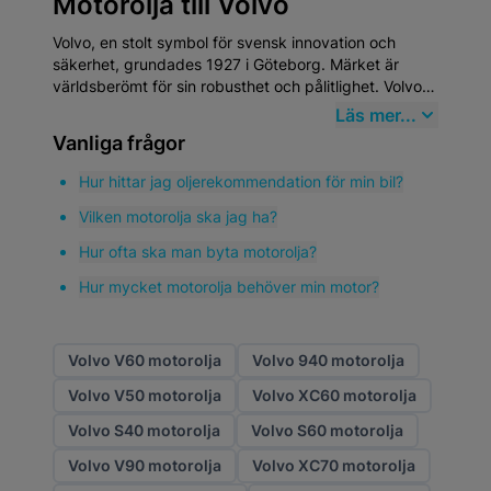
Motorolja till Volvo
Volvo, en stolt symbol för svensk innovation och
säkerhet, grundades 1927 i Göteborg. Märket är
världsberömt för sin robusthet och pålitlighet. Volvo
är inte bara en bil; det är en del av den svenska
Läs mer...
identiteten. Att välja
högkvalitativa
Vanliga frågor
eftermarknadsdelar
från Mekster.se garanterar att
din Volvo fortsätter att prestera på toppnivå. Visste
Hur hittar jag oljerekommendation för min bil?
du att Volvo uppfann trepunktsbältet 1959 och sedan
Vilken motorolja ska jag ha?
generöst gav bort patentet för att rädda liv världen
över?
Hur ofta ska man byta motorolja?
Hur mycket motorolja behöver min motor?
Volvo V60 motorolja
Volvo 940 motorolja
Volvo V50 motorolja
Volvo XC60 motorolja
Volvo S40 motorolja
Volvo S60 motorolja
Volvo V90 motorolja
Volvo XC70 motorolja