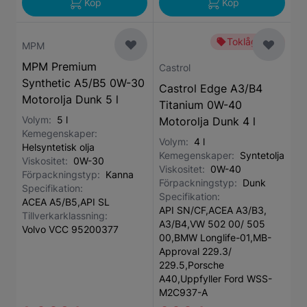
Köp
Köp
Toklågt pris
MPM
MPM Premium
Castrol
Synthetic A5/B5 0W-30
Castrol Edge A3/B4
Motorolja Dunk 5 l
Titanium 0W-40
Volym:
5 l
Motorolja Dunk 4 l
Kemegenskaper:
Volym:
4 l
Helsyntetisk olja
Kemegenskaper:
Syntetolja
Viskositet:
0W-30
Viskositet:
0W-40
Förpackningstyp:
Kanna
Förpackningstyp:
Dunk
Specifikation:
Specifikation:
ACEA A5/B5,API SL
API SN/CF,ACEA A3/B3,
Tillverkarklassning:
A3/B4,VW 502 00/ 505
Volvo VCC 95200377
00,BMW Longlife-01,MB-
Approval 229.3/
229.5,Porsche
A40,Uppfyller Ford WSS-
M2C937-A