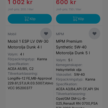
1 002 kr
600 kr
Jmf-pris:
200
/ liter
Jmf-pris:
150
/ liter
Köp
Köp
Mobil
MPM
Mobil 1 ESP LV 0W-30
MPM Premium
Motorolja Dunk 4 l
Synthetic 5W-40
Motorolja Dunk 5 l
Volym:
4 l
Förpackningstyp:
Kanna
Volym:
5 l
Specifikation:
Kemegenskaper:
ACEA A5/B5, C2
Helsyntetisk olja
Tillverkarklassning:
Viskositet:
5W-40
Longlife-12 FE,MB-Approval
Förpackningstyp:
Kanna
229.61,STJLR.03.5007,Volvo
Specifikation:
VCC 95200377
ACEA A3/B4,API CF,API SN
Tillverkarklassning:
Opel/GM GM-LL-B-
025,Renault RN 0700,PSA