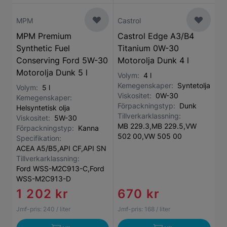
MPM
Castrol
MPM Premium
Castrol Edge A3/B4
Synthetic Fuel
Titanium 0W-30
Conserving Ford 5W-30
Motorolja Dunk 4 l
Motorolja Dunk 5 l
Volym:
4 l
Kemegenskaper:
Syntetolja
Volym:
5 l
Viskositet:
0W-30
Kemegenskaper:
Förpackningstyp:
Dunk
Helsyntetisk olja
Tillverkarklassning:
Viskositet:
5W-30
MB 229.3,MB 229.5,VW
Förpackningstyp:
Kanna
502 00,VW 505 00
Specifikation:
ACEA A5/B5,API CF,API SN
Tillverkarklassning:
Ford WSS-M2C913-C,Ford
WSS-M2C913-D
1 202 kr
670 kr
Jmf-pris:
240
/ liter
Jmf-pris:
168
/ liter