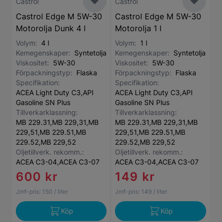
Castrol
Castrol
Castrol Edge M 5W-30
Castrol Edge M 5W-30
Motorolja Dunk 4 l
Motorolja 1 l
Volym:
4 l
Volym:
1 l
Kemegenskaper:
Syntetolja
Kemegenskaper:
Syntetolja
Viskositet:
5W-30
Viskositet:
5W-30
Förpackningstyp:
Flaska
Förpackningstyp:
Flaska
Specifikation:
Specifikation:
ACEA Light Duty C3,API
ACEA Light Duty C3,API
Gasoline SN Plus
Gasoline SN Plus
Tillverkarklassning:
Tillverkarklassning:
MB 229.31,MB 229,31,MB
MB 229.31,MB 229,31,MB
229,51,MB 229.51,MB
229,51,MB 229.51,MB
229.52,MB 229,52
229.52,MB 229,52
Oljetillverk. rekomm.:
Oljetillverk. rekomm.:
ACEA C3-04,ACEA C3-07
ACEA C3-04,ACEA C3-07
600 kr
149 kr
Jmf-pris:
150
/ liter
Jmf-pris:
149
/ liter
Köp
Köp