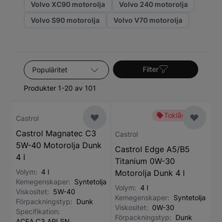
Volvo XC90 motorolja
Volvo 240 motorolja
Volvo S90 motorolja
Volvo V70 motorolja
Sortera efter
Filter
Produkter 1-20 av 101
Toklågt pris
Castrol
Castrol Magnatec C3
Castrol
5W-40 Motorolja Dunk
Castrol Edge A5/B5
4 l
Titanium 0W-30
Volym:
4 l
Motorolja Dunk 4 l
Kemegenskaper:
Syntetolja
Volym:
4 l
Viskositet:
5W-40
Kemegenskaper:
Syntetolja
Förpackningstyp:
Dunk
Viskositet:
0W-30
Specifikation:
Förpackningstyp:
Dunk
ACEA C3,API SN