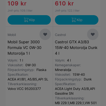
109 kr
610 kr
Jmf-pris:
109
/ liter
Jmf-pris:
122
/ liter
Köp
Köp
Mobil
Castrol
Mobil Super 3000
Castrol GTX A3/B3
Formula VC 0W-30
15W-40 Motorolja Dunk
Motorolja 1 l
4 l
Volym:
1 l
Volym:
4 l
Viskositet:
0W-30
Kemegenskaper:
Förpackningstyp:
Flaska
Mineralolja
Specifikation:
Viskositet:
15W-40
ACEA A1/B1, A5/B5,API SL
Förpackningstyp:
Dunk
Tillverkarklassning:
Specifikation:
Volvo VCC 95200377
ACEA Light Duty A3/B,API
Gasoline SN
Tillverkarklassning:
MB 229.1,MB 229,1,VW 501