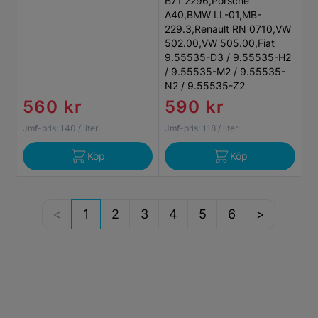
B71 2296,Porsche
A40,BMW LL-01,MB-
229.3,Renault RN 0710,VW
502.00,VW 505.00,Fiat
9.55535-D3 / 9.55535-H2
/ 9.55535-M2 / 9.55535-
N2 / 9.55535-Z2
560 kr
590 kr
Jmf-pris:
140
/ liter
Jmf-pris:
118
/ liter
Köp
Köp
1
2
3
4
5
6