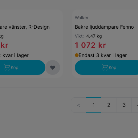
Walker
re vänster, R-Design
Bakre ljuddämpare Fenno
kg
Vikt:
4.47 kg
 kr
1 072 kr
 kvar i lager
Endast 3 kvar i lager
Köp
Köp
1
2
3