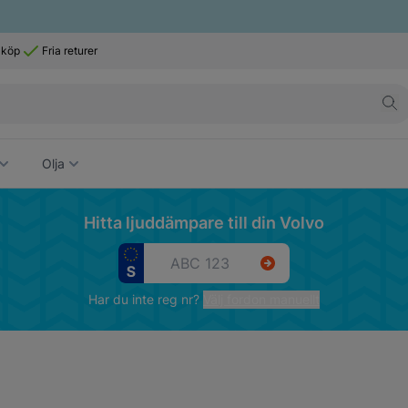
 köp
Fria returer
Olja
Hitta ljuddämpare till din Volvo
Har du inte reg nr?
Välj fordon manuellt