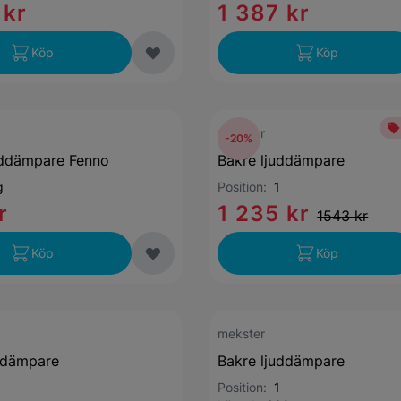
 kr
1 387 kr
Köp
Köp
mekster
-20%
uddämpare Fenno
Bakre ljuddämpare
g
Position:
1
r
1 235 kr
1543 kr
Köp
Köp
mekster
ddämpare
Bakre ljuddämpare
Position:
1