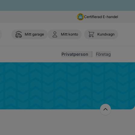
Certifierad E-handel
Mitt garage
Mitt konto
Kundvagn
Toggl
Privatperson
Företag