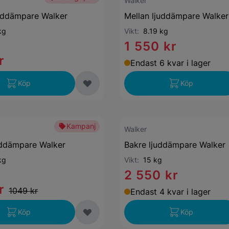
Walker
uddämpare Walker
Mellan ljuddämpare Walker
kg
Vikt:
8.19 kg
1 550 kr
r
Endast 6 kvar i lager
Köp
Köp
Kampanj
Walker
uddämpare Walker
Bakre ljuddämpare Walker
kg
Vikt:
15 kg
2 550 kr
r
1049 kr
Endast 4 kvar i lager
Köp
Köp