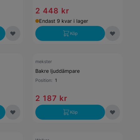
2 448 kr
Endast 9 kvar i lager
Köp
mekster
Bakre ljuddämpare
Position:
1
2 187 kr
Köp