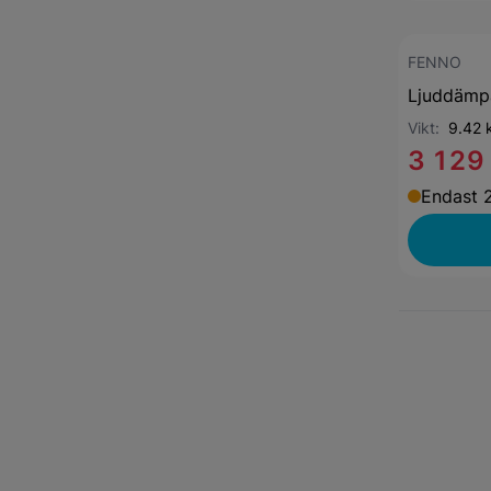
FENNO
Ljuddämpa
Vikt:
9.42 
3 129
Endast 2