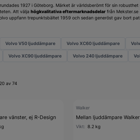
grundades 1927 i Göteborg. Märket är världsberömt för sin robusthet o
teten. Att välja
högkvalitativa eftermarknadsdelar
från Mekster.se 
t Volvo uppfann trepunktsbältet 1959 och sedan generöst gav bort pate
Volvo V50 ljuddämpare
Volvo XC60 ljuddämpare
Vol
Volvo XC90 ljuddämpare
Volvo 240 ljuddämpare
Vo
20 av 74
Walker
re vänster, ej R-Design
Mellan ljuddämpare Walker
kg
Vikt:
8.2 kg