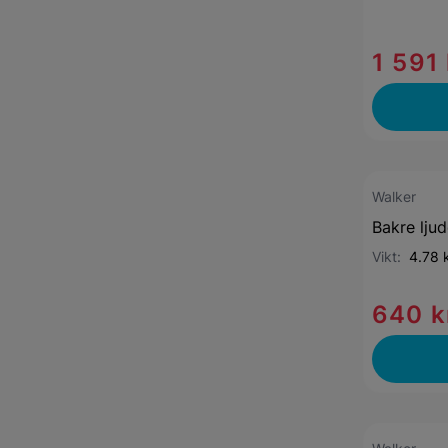
1 591 
Walker
Bakre lju
Vikt:
4.78 
640 k