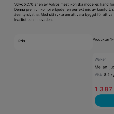
Volvo XC70 är en av Volvos mest ikoniska modeller, känd fö
Denna premiumkombi erbjuder en perfekt mix av komfort, säker
äventyrslystna. Med sitt rykte om att vara byggd för att va
kvalitet och innovation.
Active filtering
Produkter 1-
Pris
Walker
Mellan lj
Vikt:
8.2 k
1 387