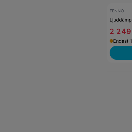
FENNO
Ljuddämp
2 249
Endast 1