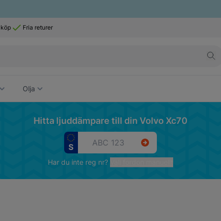
 köp
Fria returer
Olja
Hitta ljuddämpare till din Volvo Xc70
Har du inte reg nr?
Välj fordon manuellt