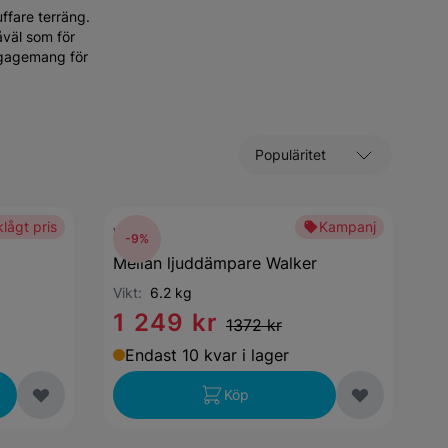
ffare terräng.
åväl som för
engagemang för
Sortera efter
lågt pris
Kampanj
Walker
-9%
Mellan ljuddämpare Walker
Vikt:
6.2 kg
1 249 kr
1372 kr
Endast 10 kvar i lager
Köp