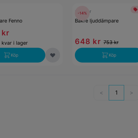
mekster
-14%
are Fenno
Bakre ljuddämpare
 kr
648 kr
753 kr
 kvar i lager
Köp
Köp
1