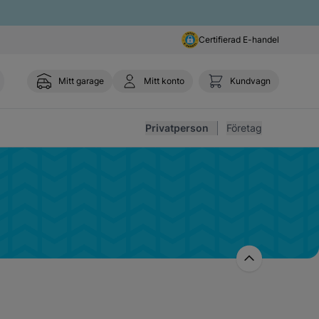
Certifierad E-handel
Mitt garage
Mitt konto
Kundvagn
Toggl
Privatperson
Företag