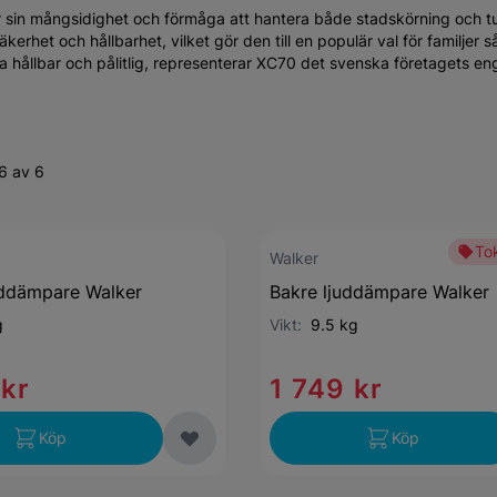
r sin mångsidighet och förmåga att hantera både stadskörning och tu
het och hållbarhet, vilket gör den till en populär val för familjer s
ra hållbar och pålitlig, representerar XC70 det svenska företagets 
6 av 6
Tok
Walker
uddämpare Walker
Bakre ljuddämpare Walker
g
Vikt:
9.5 kg
 kr
1 749 kr
Köp
Köp