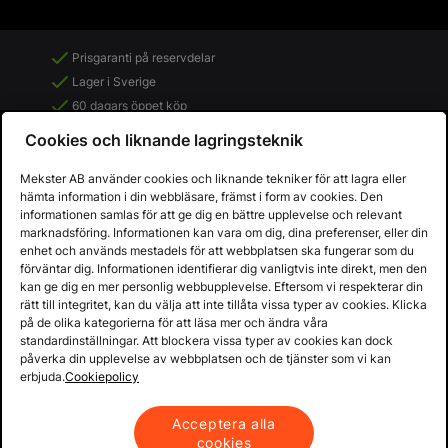
Prisgaranti på reservdelar
Lager i Sverige
60 dagars öppet köp
Fria returer
Cookies och liknande lagringsteknik
Mekster AB använder cookies och liknande tekniker för att lagra eller
hämta information i din webbläsare, främst i form av cookies. Den
informationen samlas för att ge dig en bättre upplevelse och relevant
marknadsföring. Informationen kan vara om dig, dina preferenser, eller din
enhet och används mestadels för att webbplatsen ska fungerar som du
förväntar dig. Informationen identifierar dig vanligtvis inte direkt, men den
kan ge dig en mer personlig webbupplevelse. Eftersom vi respekterar din
rätt till integritet, kan du välja att inte tillåta vissa typer av cookies. Klicka
på de olika kategorierna för att läsa mer och ändra våra
standardinställningar. Att blockera vissa typer av cookies kan dock
påverka din upplevelse av webbplatsen och de tjänster som vi kan
Copyright © 2013 - 2026 - Mekster AB
erbjuda.
Cookiepolicy
Organisationsnummer: 556917-2595
Köpvillkor
Integritetspolicy
Acceptera alla
cookies