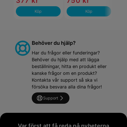
377 kr
750 kr
lag
Köp
Köp
Behöver du hjälp?
Har du frågor eller funderingar?
Behöver du hjälp med att lägga
beställningar, hitta en produkt eller
kanske frågor om en produkt?
Kontakta vår support så ska vi
försöka besvara alla dina frågor!
Support
Var först att få reda på nyheterna