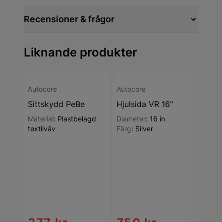
Recensioner & frågor
Liknande produkter
Autocore
Autocore
Auto
Sittskydd PeBe
Hjulsida VR 16"
Hjul
Material
:
Plastbelagd
Diameter
:
16 in
Diam
textilväv
Färg
:
Silver
75
End