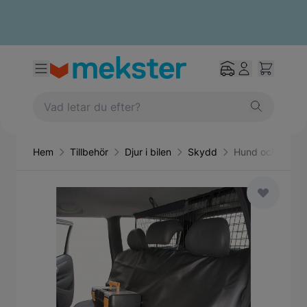
Hem
Tillbehör
Djur i bilen
Skydd
Hund och lastsk
Main image
Click to view image in fullscreen