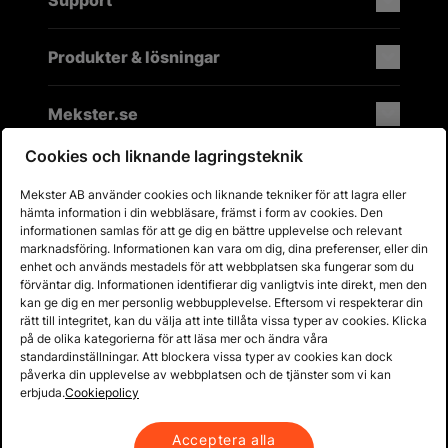
Produkter & lösningar
Mekster.se
Cookies och liknande lagringsteknik
Mekster AB använder cookies och liknande tekniker för att lagra eller
Prisgaranti på reservdelar
hämta information i din webbläsare, främst i form av cookies. Den
Lager i Sverige
informationen samlas för att ge dig en bättre upplevelse och relevant
marknadsföring. Informationen kan vara om dig, dina preferenser, eller din
60 dagars öppet köp
enhet och används mestadels för att webbplatsen ska fungerar som du
Fria returer
förväntar dig. Informationen identifierar dig vanligtvis inte direkt, men den
kan ge dig en mer personlig webbupplevelse. Eftersom vi respekterar din
rätt till integritet, kan du välja att inte tillåta vissa typer av cookies. Klicka
på de olika kategorierna för att läsa mer och ändra våra
standardinställningar. Att blockera vissa typer av cookies kan dock
påverka din upplevelse av webbplatsen och de tjänster som vi kan
erbjuda.
Cookiepolicy
Acceptera alla