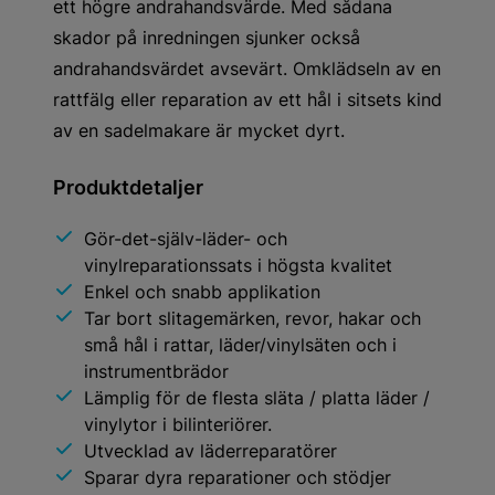
ett högre andrahandsvärde. Med sådana
skador på inredningen sjunker också
andrahandsvärdet avsevärt. Omklädseln av en
rattfälg eller reparation av ett hål i sitsets kind
av en sadelmakare är mycket dyrt.
Produktdetaljer
Gör-det-själv-läder- och
vinylreparationssats i högsta kvalitet
Enkel och snabb applikation
Tar bort slitagemärken, revor, hakar och
små hål i rattar, läder/vinylsäten och i
instrumentbrädor
Lämplig för de flesta släta / platta läder /
vinylytor i bilinteriörer.
Utvecklad av läderreparatörer
Sparar dyra reparationer och stödjer