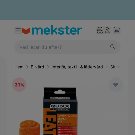
Hem
Bilvård
Interiör, textil- & lädervård
Skinn– och 
31%
Main image
Click to view image in fullscreen