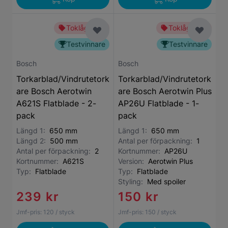
Toklågt pris
Toklågt pris
Testvinnare
Testvinnare
Bosch
Bosch
Torkarblad/Vindrutetork
Torkarblad/Vindrutetork
are Bosch Aerotwin
are Bosch Aerotwin Plus
A621S Flatblade - 2-
AP26U Flatblade - 1-
pack
pack
Längd 1:
650 mm
Längd 1:
650 mm
Längd 2:
500 mm
Antal per förpackning:
1
Antal per förpackning:
2
Kortnummer:
AP26U
Kortnummer:
A621S
Version:
Aerotwin Plus
Typ:
Flatblade
Typ:
Flatblade
Styling:
Med spoiler
239 kr
150 kr
Jmf-pris:
120
/ styck
Jmf-pris:
150
/ styck