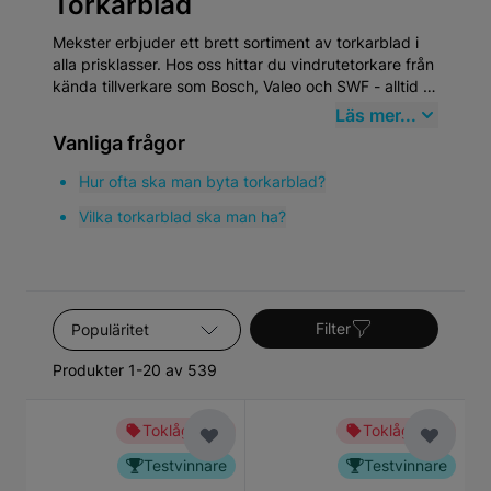
Torkarblad
Mekster erbjuder ett brett sortiment av torkarblad i
alla prisklasser. Hos oss hittar du vindrutetorkare från
kända tillverkare som Bosch, Valeo och SWF - alltid till
riktigt bra pris. Fyll i bilens registreringsnummer så
Läs mer...
hittar du direkt torkarbladen som passar just din bil!
Vanliga frågor
Hur ofta ska man byta torkarblad?
Vilka torkarblad ska man ha?
Sortera efter
Filter
Produkter 1-20 av 539
Toklågt pris
Toklågt pris
Testvinnare
Testvinnare