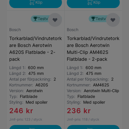
Köp
Köp
Testvinnare
Testvinnare
Bosch
Bosch
Torkarblad/Vindrutetork
Torkarblad/Vindrutetork
are Bosch Aerotwin
are Bosch Aerotwin
A620S Flatblade - 2-
Multi-Clip AM462S
pack
Flatblade - 2-pack
Längd 1:
600 mm
Längd 1:
600 mm
Längd 2:
475 mm
Längd 2:
475 mm
Antal per förpackning:
2
Antal per förpackning:
2
Kortnummer:
A620S
Kortnummer:
AM462S
Version:
Aerotwin
Version:
Aerotwin Multi-Clip
Typ:
Flatblade
Typ:
Flatblade
Styling:
Med spoiler
Styling:
Med spoiler
246 kr
236 kr
Jmf-pris:
123
/ styck
Jmf-pris:
118
/ styck