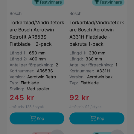
Testvinnare
Testvinnare
Bosch
Bosch
Torkarblad/Vindrutetork
Torkarblad/Vindrutetork
are Bosch Aerotwin
are Bosch Aerotwin
Retrofit AR653S
A331H Flatblade -
Flatblade - 2-pack
bakruta 1-pack
Längd 1:
650 mm
Längd 1:
330 mm
Längd 2:
400 mm
Längd:
330 mm
Antal per förpackning:
2
Antal per förpackning:
1
Kortnummer:
AR653S
Kortnummer:
A331H
Version:
Aerotwin Retro
Version:
Aerotwin bak
Typ:
Flatblade
Typ:
Flatblade
Styling:
Med spoiler
245 kr
92 kr
Jmf-pris:
123
/ styck
Jmf-pris:
92
/ styck
Köp
Köp