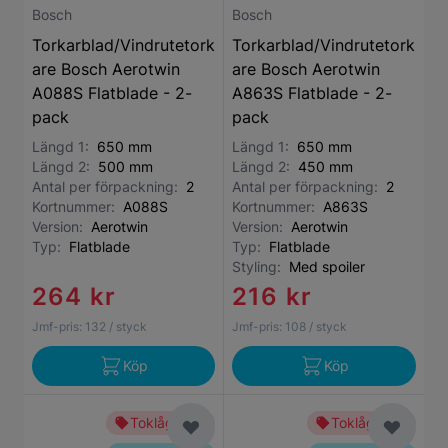
Bosch
Bosch
Torkarblad/Vindrutetork
Torkarblad/Vindrutetork
are Bosch Aerotwin
are Bosch Aerotwin
A088S Flatblade - 2-
A863S Flatblade - 2-
pack
pack
Längd 1:
650 mm
Längd 1:
650 mm
Längd 2:
500 mm
Längd 2:
450 mm
Antal per förpackning:
2
Antal per förpackning:
2
Kortnummer:
A088S
Kortnummer:
A863S
Version:
Aerotwin
Version:
Aerotwin
Typ:
Flatblade
Typ:
Flatblade
Styling:
Med spoiler
264 kr
216 kr
Jmf-pris:
132
/ styck
Jmf-pris:
108
/ styck
Köp
Köp
Toklågt pris
Toklågt pris