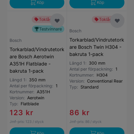
Köp
Köp
Toklågt pris
Toklågt pris
Testvinnare
Bosch
Torkarblad/Vindrutetork
Bosch
are Bosch Twin H304 -
Torkarblad/Vindrutetork
bakruta 1-pack
are Bosch Aerotwin
Längd 1:
300 mm
A351H Flatblade -
Antal per förpackning:
1
bakruta 1-pack
Kortnummer:
H304
Längd 1:
350 mm
Version:
Conventional Rear
Antal per förpackning:
1
Typ:
Standard
Kortnummer:
A351H
Version:
Aerotwin
Typ:
Flatblade
123 kr
86 kr
Jmf-pris:
123
/ styck
Jmf-pris:
86
/ styck
Köp
Köp