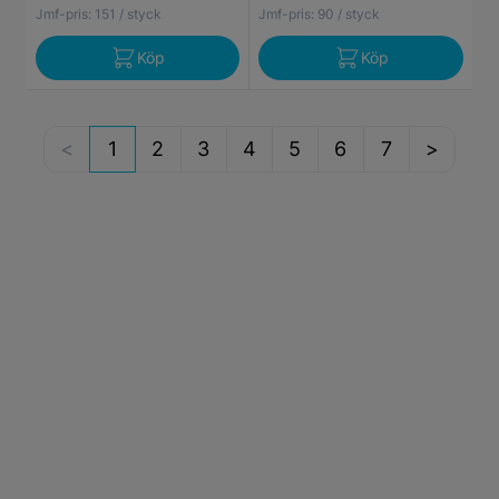
Jmf-pris:
151
/ styck
Jmf-pris:
90
/ styck
Köp
Köp
1
2
3
4
5
6
7