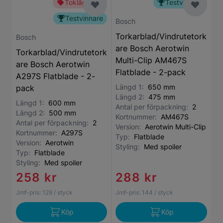
Toklågt pris
Testvinnare
Testvinnare
Bosch
Torkarblad/Vindrutetork
Bosch
are Bosch Aerotwin
Torkarblad/Vindrutetork
Multi-Clip AM467S
are Bosch Aerotwin
Flatblade - 2-pack
A297S Flatblade - 2-
Längd 1:
650 mm
pack
Längd 2:
475 mm
Längd 1:
600 mm
Antal per förpackning:
2
Längd 2:
500 mm
Kortnummer:
AM467S
Antal per förpackning:
2
Version:
Aerotwin Multi-Clip
Kortnummer:
A297S
Typ:
Flatblade
Version:
Aerotwin
Styling:
Med spoiler
Typ:
Flatblade
Styling:
Med spoiler
258 kr
288 kr
Jmf-pris:
129
/ styck
Jmf-pris:
144
/ styck
Köp
Köp