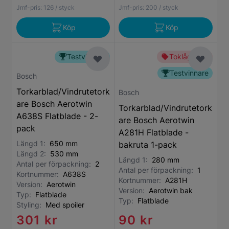
Jmf-pris:
126
/ styck
Jmf-pris:
200
/ styck
Köp
Köp
Testvinnare
Toklågt pris
Testvinnare
Bosch
Torkarblad/Vindrutetork
Bosch
are Bosch Aerotwin
Torkarblad/Vindrutetork
A638S Flatblade - 2-
are Bosch Aerotwin
pack
A281H Flatblade -
Längd 1:
650 mm
bakruta 1-pack
Längd 2:
530 mm
Längd 1:
280 mm
Antal per förpackning:
2
Antal per förpackning:
1
Kortnummer:
A638S
Kortnummer:
A281H
Version:
Aerotwin
Version:
Aerotwin bak
Typ:
Flatblade
Typ:
Flatblade
Styling:
Med spoiler
301 kr
90 kr