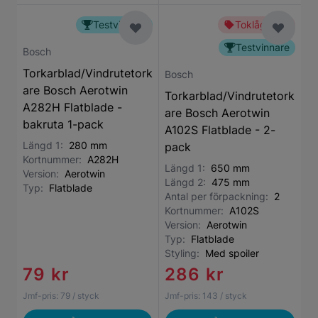
Testvinnare
Toklågt pris
Testvinnare
Bosch
Torkarblad/Vindrutetork
Bosch
are Bosch Aerotwin
Torkarblad/Vindrutetork
A282H Flatblade -
are Bosch Aerotwin
bakruta 1-pack
A102S Flatblade - 2-
Längd 1:
280 mm
pack
Kortnummer:
A282H
Längd 1:
650 mm
Version:
Aerotwin
Längd 2:
475 mm
Typ:
Flatblade
Antal per förpackning:
2
Kortnummer:
A102S
Version:
Aerotwin
Typ:
Flatblade
Styling:
Med spoiler
79 kr
286 kr
Jmf-pris:
79
/ styck
Jmf-pris:
143
/ styck