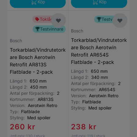
Köp
Köp
Toklågt pris
Testvinnare
Testvinnare
Bosch
Torkarblad/Vindrutetork
Bosch
are Bosch Aerotwin
Torkarblad/Vindrutetork
Retrofit AR654S
are Bosch Aerotwin
Flatblade - 2-pack
Retrofit AR813S
Längd 1:
650 mm
Flatblade - 2-pack
Längd 2:
340 mm
Längd 1:
650 mm
Antal per förpackning:
2
Längd 2:
450 mm
Kortnummer:
AR654S
Antal per förpackning:
2
Version:
Aerotwin Retro
Kortnummer:
AR813S
Typ:
Flatblade
Version:
Aerotwin Retro
Styling:
Med spoiler
Typ:
Flatblade
Styling:
Med spoiler
260 kr
238 kr
Jmf-pris:
130
/ styck
Jmf-pris:
119
/ styck