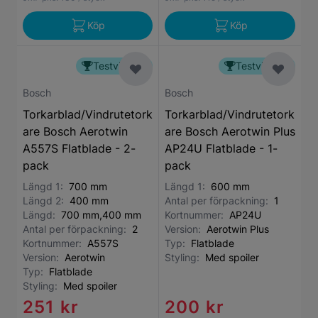
Köp
Köp
Testvinnare
Testvinnare
Bosch
Bosch
Torkarblad/Vindrutetork
Torkarblad/Vindrutetork
are Bosch Aerotwin
are Bosch Aerotwin Plus
A557S Flatblade - 2-
AP24U Flatblade - 1-
pack
pack
Längd 1:
700 mm
Längd 1:
600 mm
Längd 2:
400 mm
Antal per förpackning:
1
Längd:
700 mm,400 mm
Kortnummer:
AP24U
Antal per förpackning:
2
Version:
Aerotwin Plus
Kortnummer:
A557S
Typ:
Flatblade
Version:
Aerotwin
Styling:
Med spoiler
Typ:
Flatblade
Styling:
Med spoiler
251 kr
200 kr