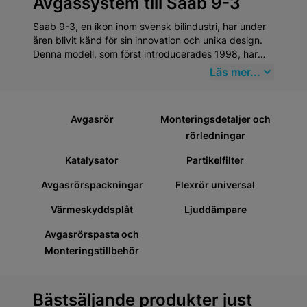
Avgassystem till Saab 9-3
Saab 9-3, en ikon inom svensk bilindustri, har under
åren blivit känd för sin innovation och unika design.
Denna modell, som först introducerades 1998, har
alltid stått för hög säkerhet och utmärkt kördynamik.
Läs mer...
Att underhålla en Saab 9-3 kräver specifik
uppmärksamhet, särskilt inom kategorin
Avgassystem, vilket innefattar vitala komponenter
Avgasrör
Monteringsdetaljer och
som behöver regelbunden kontroll och underhåll för
rörledningar
att bibehålla bilens prestanda och säkerhetsnivå.
Katalysator
Partikelfilter
Avgasrörspackningar
Flexrör universal
Värmeskyddsplåt
Ljuddämpare
Avgasrörspasta och
Monteringstillbehör
Bästsäljande produkter just