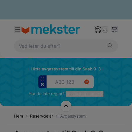
Hitta avgassystem till din Saab 9-3
Har du inte reg nr?
Välj fordon manuellt
Hem
Reservdelar
Avgassystem