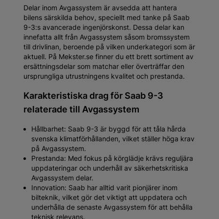
Delar inom Avgassystem är avsedda att hantera
bilens särskilda behov, speciellt med tanke på Saab
9-3:s avancerade ingenjörskonst. Dessa delar kan
innefatta allt från Avgassystem såsom bromssystem
till drivlinan, beroende på vilken underkategori som är
aktuell. På Mekster.se finner du ett brett sortiment av
ersättningsdelar som matchar eller överträffar den
ursprungliga utrustningens kvalitet och prestanda.
Karakteristiska drag för Saab 9-3
relaterade till Avgassystem
Hållbarhet: Saab 9-3 är byggd för att tåla hårda
svenska klimatförhållanden, vilket ställer höga krav
på Avgassystem.
Prestanda: Med fokus på körglädje krävs reguljära
uppdateringar och underhåll av säkerhetskritiska
Avgassystem delar.
Innovation: Saab har alltid varit pionjärer inom
bilteknik, vilket gör det viktigt att uppdatera och
underhålla de senaste Avgassystem för att behålla
teknisk relevans.