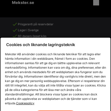
Mekster.se
Prisgaranti på reservdelar
Lager i Sverige
60 dagars öppet köp
Fria returer
Cookies och liknande lagringsteknik
Mekster AB använder cookies och liknande tekniker för att lagra eller
hämta information i din webbläsare, främst i form av cookies. Den
informationen samlas för att ge dig en bättre upplevelse och relevant
marknadsföring. Informationen kan vara om dig, dina preferenser, eller din
enhet och används mestadels för att webbplatsen ska fungerar som du
förväntar dig. Informationen identifierar dig vanligtvis inte direkt, men den
kan ge dig en mer personlig webbupplevelse. Eftersom vi respekterar din
rätt till integritet, kan du välja att inte tillåta vissa typer av cookies. Klicka
på de olika kategorierna för att läsa mer och ändra våra
standardinställningar. Att blockera vissa typer av cookies kan dock
påverka din upplevelse av webbplatsen och de tjänster som vi kan
Copyright © 2013 - 2026 - Mekster AB
erbjuda.
Cookiepolicy
Organisationsnummer: 556917-2595