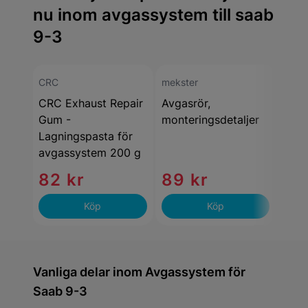
nu inom avgassystem till saab
9-3
CRC
mekster
meks
CRC Exhaust Repair
Avgasrör,
Bakr
Gum -
monteringsdetaljer
Lagningspasta för
avgassystem 200 g
82 kr
89 kr
1 
Köp
Köp
Vanliga delar inom Avgassystem för
Saab 9-3