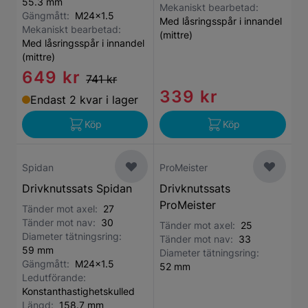
55.3 mm
Mekaniskt bearbetad:
Gängmått:
M24x1.5
Med låsringsspår i innandel
Mekaniskt bearbetad:
(mittre)
Med låsringsspår i innandel
(mittre)
649 kr
741 kr
339 kr
Endast 2 kvar i lager
Köp
Köp
Spidan
ProMeister
Drivknutssats Spidan
Drivknutssats
ProMeister
Tänder mot axel:
27
Tänder mot nav:
30
Tänder mot axel:
25
Diameter tätningsring:
Tänder mot nav:
33
59 mm
Diameter tätningsring:
Gängmått:
M24x1.5
52 mm
Ledutförande:
Konstanthastighetskulled
Längd:
158.7 mm