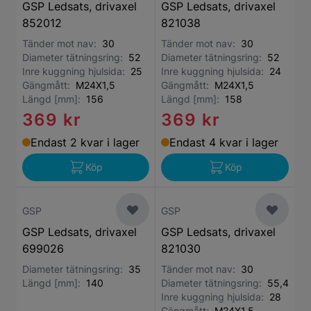
GSP Ledsats, drivaxel
GSP Ledsats, drivaxel
852012
821038
Tänder mot nav:
30
Tänder mot nav:
30
Diameter tätningsring:
52
Diameter tätningsring:
52
Inre kuggning hjulsida:
25
Inre kuggning hjulsida:
24
Gängmått:
M24X1,5
Gängmått:
M24X1,5
Längd [mm]:
156
Längd [mm]:
158
369 kr
369 kr
Endast 2 kvar i lager
Endast 4 kvar i lager
Köp
Köp
GSP
GSP
GSP Ledsats, drivaxel
GSP Ledsats, drivaxel
699026
821030
Diameter tätningsring:
35
Tänder mot nav:
30
Längd [mm]:
140
Diameter tätningsring:
55,4
Inre kuggning hjulsida:
28
Gängmått:
M24X1,5