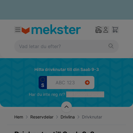
Hitta drivknutar till din Saab 9-3
Har du inte reg nr?
Välj fordon manuellt
Hem
Reservdelar
Drivlina
Drivknutar