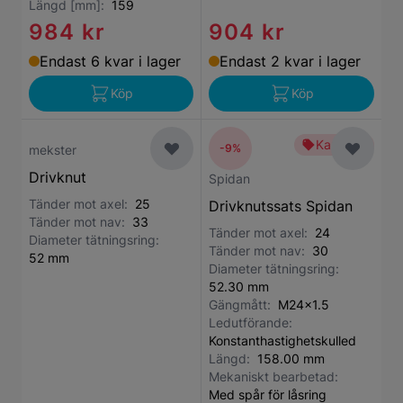
Längd [mm]:
159
984 kr
904 kr
Endast 6 kvar i lager
Endast 2 kvar i lager
Köp
Köp
Kampanj
-9%
mekster
Drivknut
Spidan
Tänder mot axel:
25
Drivknutssats Spidan
Tänder mot nav:
33
Tänder mot axel:
24
Diameter tätningsring:
Tänder mot nav:
30
52 mm
Diameter tätningsring:
52.30 mm
Gängmått:
M24x1.5
Ledutförande:
Konstanthastighetskulled
Längd:
158.00 mm
Mekaniskt bearbetad:
Med spår för låsring