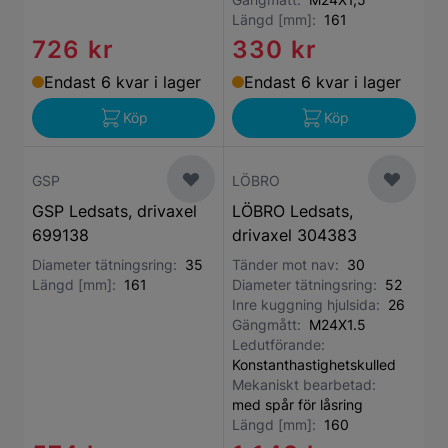
Längd [mm]:
161
726 kr
330 kr
Endast 6 kvar i lager
Endast 6 kvar i lager
Köp
Köp
GSP
LÖBRO
GSP Ledsats, drivaxel
LÖBRO Ledsats,
699138
drivaxel 304383
Diameter tätningsring:
35
Tänder mot nav:
30
Längd [mm]:
161
Diameter tätningsring:
52
Inre kuggning hjulsida:
26
Gängmått:
M24X1.5
Ledutförande:
Konstanthastighetskulled
Mekaniskt bearbetad:
med spår för låsring
Längd [mm]:
160