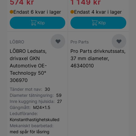
574 kr
1 149 kr
Endast 6 kvar i lager
Endast 4 kvar i lager
Köp
Köp
LÖBRO
Pro Parts
LÖBRO Ledsats,
Pro Parts drivknutssats,
drivaxel GKN
37 mm diameter,
Automotive OE-
46340010
Technology 50°
306970
Tänder mot nav:
30
Diameter tätningsring:
59
Inre kuggning hjulsida:
27
Gängmått:
M24x1.5
Ledutförande:
Konstanthastighetskulled
Mekaniskt bearbetad:
med spår för låsring