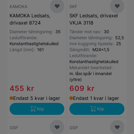
KAMOKA
SKF
KAMOKA Ledsats,
SKF Ledsats, drivaxel
drivaxel 8724
VKJA 3118
Diameter tätningsring:
35
Tänder mot nav:
30
Ledutförande:
Diameter tätningsring:
52,5
Konstanthastighetskulled
Inre kuggning hjulsida:
25
Längd [mm]:
161
Gängmått:
M24x1,5
Ledutförande:
Konstanthastighetskulled
Mekaniskt bearbetad:
m. låsr.spår i innandel
(yttre)
455 kr
609 kr
Endast 5 kvar i lager
Endast 1 kvar i lager
Köp
Köp
GSP
GSP