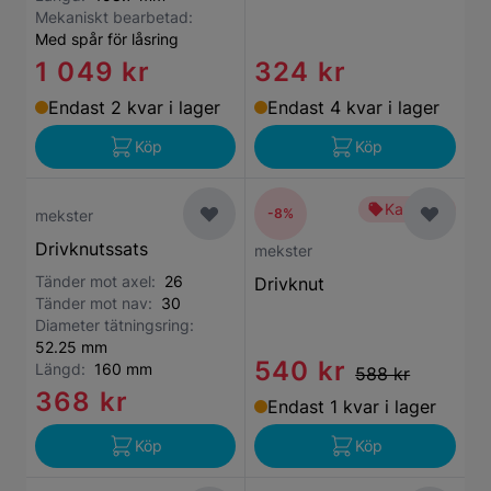
Mekaniskt bearbetad:
Med spår för låsring
1 049 kr
324 kr
Endast 2 kvar i lager
Endast 4 kvar i lager
Köp
Köp
Kampanj
-8%
mekster
Drivknutssats
mekster
Tänder mot axel:
26
Drivknut
Tänder mot nav:
30
Diameter tätningsring:
52.25 mm
540 kr
Längd:
160 mm
588 kr
368 kr
Endast 1 kvar i lager
Köp
Köp