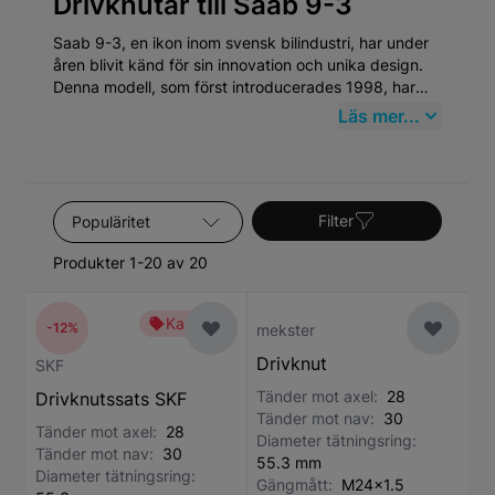
Drivknutar till Saab 9-3
Saab 9-3, en ikon inom svensk bilindustri, har under
åren blivit känd för sin innovation och unika design.
Denna modell, som först introducerades 1998, har
alltid stått för hög säkerhet och utmärkt kördynamik.
Läs mer...
Att underhålla en Saab 9-3 kräver specifik
uppmärksamhet, särskilt inom kategorin Drivknutar,
vilket innefattar vitala komponenter som behöver
regelbunden kontroll och underhåll för att bibehålla
Sortera efter
bilens prestanda och säkerhetsnivå.
Filter
Produkter 1-20 av 20
Kampanj
-12%
mekster
Drivknut
SKF
Tänder mot axel:
28
Drivknutssats SKF
Tänder mot nav:
30
Tänder mot axel:
28
Diameter tätningsring:
Tänder mot nav:
30
55.3 mm
Diameter tätningsring:
Gängmått:
M24x1.5