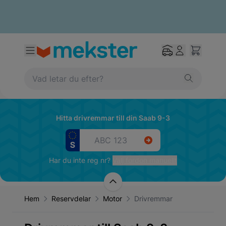
Hitta drivremmar till din Saab 9-3
Har du inte reg nr?
Välj fordon manuellt
Hem
Reservdelar
Motor
Drivremmar