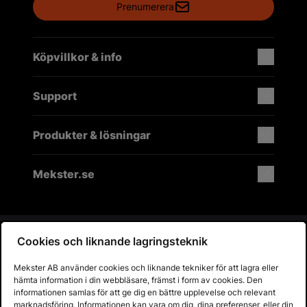
Prenumerera
Köpvillkor & info
Support
Produkter & lösningar
Mekster.se
Prisgaranti på reservdelar
Cookies och liknande lagringsteknik
Lager i Sverige
60 dagars öppet köp
Mekster AB använder cookies och liknande tekniker för att lagra eller
hämta information i din webbläsare, främst i form av cookies. Den
Fria returer
informationen samlas för att ge dig en bättre upplevelse och relevant
marknadsföring. Informationen kan vara om dig, dina preferenser, eller din