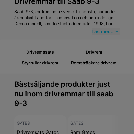
Drivremmar till Saab 9-3
Saab 9-3, en ikon inom svensk bilindustri, har under
åren blivit känd för sin innovation och unika design.
Denna modell, som först introducerades 1998, har
alltid stått för hög säkerhet och utmärkt kördynamik.
Läs mer...
Att underhålla en Saab 9-3 kräver specifik
uppmärksamhet, särskilt inom kategorin Drivremmar,
vilket innefattar vitala komponenter som behöver
Drivremssats
Drivrem
regelbunden kontroll och underhåll för att bibehålla
bilens prestanda och säkerhetsnivå.
Styrrullar drivrem
Remsträckare drivrem
Bästsäljande produkter just
nu inom drivremmar till saab
9-3
GATES
GATES
GAT
Drivremsats Gates
Rem Gates
Rem