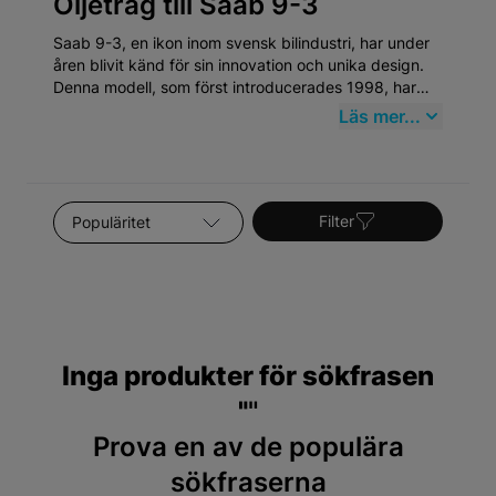
Oljetråg till Saab 9-3
Saab 9-3, en ikon inom svensk bilindustri, har under
åren blivit känd för sin innovation och unika design.
Denna modell, som först introducerades 1998, har
alltid stått för hög säkerhet och utmärkt kördynamik.
Läs mer...
Att underhålla en Saab 9-3 kräver specifik
uppmärksamhet, särskilt inom kategorin Oljetråg,
vilket innefattar vitala komponenter som behöver
regelbunden kontroll och underhåll för att bibehålla
Sortera efter
bilens prestanda och säkerhetsnivå.
Filter
Inga produkter för sökfrasen
"
"
Prova en av de populära
sökfraserna