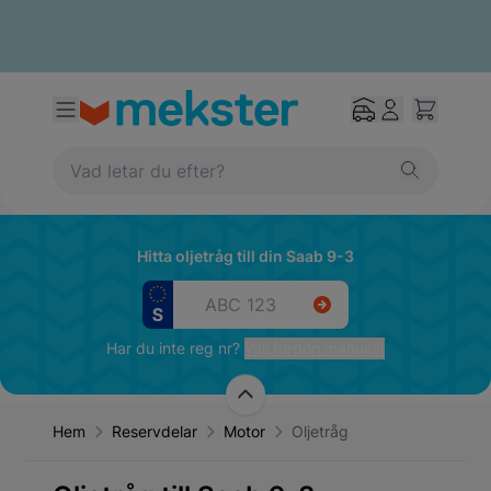
Hitta oljetråg till din Saab 9-3
Har du inte reg nr?
Välj fordon manuellt
Hem
Reservdelar
Motor
Oljetråg