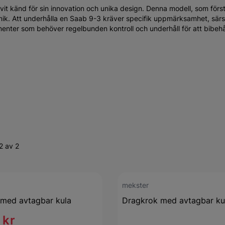
ivit känd för sin innovation och unika design. Denna modell, som förs
mik. Att underhålla en Saab 9-3 kräver specifik uppmärksamhet, särs
nenter som behöver regelbunden kontroll och underhåll för att bibehål
2 av 2
mekster
med avtagbar kula
Dragkrok med avtagbar ku
 kr