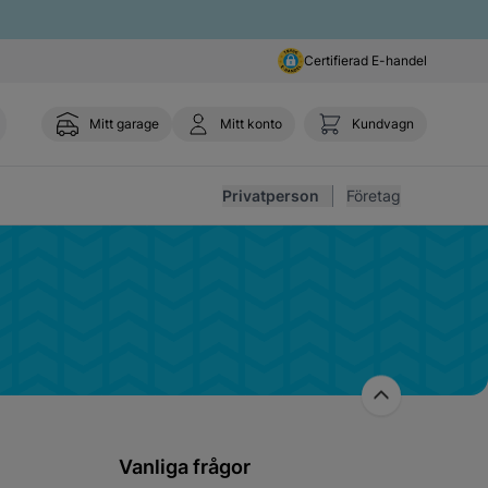
Certifierad E-handel
Mitt garage
Mitt konto
Kundvagn
Toggl
Privatperson
Företag
Vanliga frågor