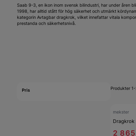
Saab 9-3, en ikon inom svensk bilindustri, har under åren bl
1998, har alltid stått för hög säkerhet och utmärkt kördyna
kategorin Avtagbar dragkrok, vilket innefattar vitala kompo
prestanda och säkerhetsnivå.
Active filtering
Produkter 1-
Pris
mekster
Dragkrok 
2 865