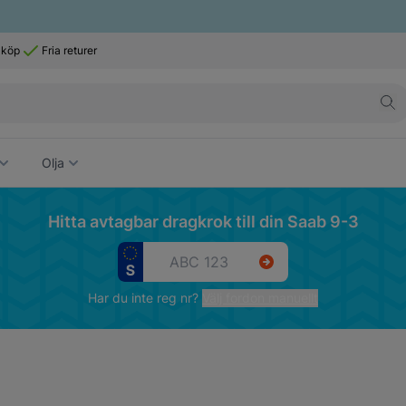
 köp
Fria returer
Olja
Hitta avtagbar dragkrok till din Saab 9-3
Har du inte reg nr?
Välj fordon manuellt