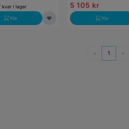
5 105 kr
 kvar i lager
Köp
Köp
1