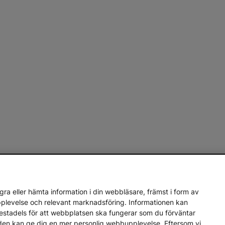
ra eller hämta information i din webbläsare, främst i form av
upplevelse och relevant marknadsföring. Informationen kan
mestadels för att webbplatsen ska fungerar som du förväntar
en den kan ge dig en mer personlig webbupplevelse. Eftersom vi