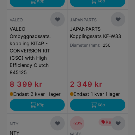
Köp
Köp
VALEO
JAPANPARTS
VALEO
JAPANPARTS
Ombyggnadssats,
Kopplingssats KF-W33
koppling KIT4P -
Diameter (mm):
250
CONVERSION KIT
(CSC) with High
Efficiency Clutch
845125
8 399 kr
2 349 kr
Endast 2 kvar i lager
Endast 1 kvar i lager
Köp
Köp
Kampanj
-23%
NTY
NTY
sachs