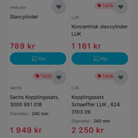
Toklågt pris
mekster
Slavcylinder
LuK
Koncentrisk slavcylinder
LUK
789 kr
1 161 kr
Köp
Köp
Toklågt pris
Toklågt pris
sachs
LuK
Sachs Kopplingssats,
Kopplingssats
3000 951 018
Schaeffler LUK , 624
3103 09
Diameter:
240 mm
Diameter:
240 mm
1 949 kr
2 250 kr