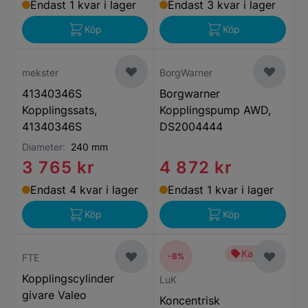
Endast 1 kvar i lager
Endast 3 kvar i lager
Köp
Köp
mekster
BorgWarner
41340346S
Borgwarner
Kopplingssats,
Kopplingspump AWD,
41340346S
DS2004444
Diameter:
240 mm
3 765 kr
4 872 kr
Endast 4 kvar i lager
Endast 1 kvar i lager
Köp
Köp
Kampanj
-8%
FTE
Kopplingscylinder
LuK
givare Valeo
Koncentrisk