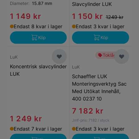
Diameter:
15.87 mm
Slavcylinder LUK
1 149 kr
1 150 kr
1249 kr
Endast 8 kvar i lager
Endast 3 kvar i lager
Köp
Köp
Toklågt pris
LuK
Koncentrisk slavcylinder
LuK
LUK
Schaeffler LUK
Monteringsverktyg Sac
Med Utökat Innehåll,
400 0237 10
7 182 kr
1 249 kr
Jmf-pris:
7182
/ styck
Endast 7 kvar i lager
Endast 3 kvar i lager