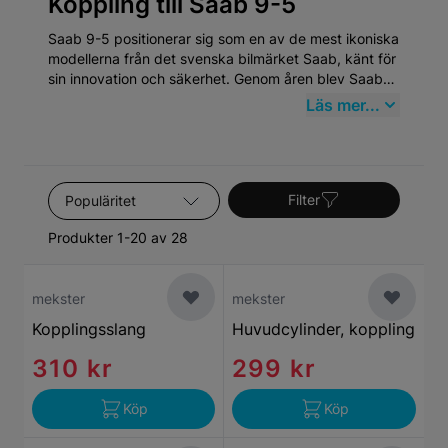
Koppling till Saab 9-5
Saab 9-5 positionerar sig som en av de mest ikoniska
modellerna från det svenska bilmärket Saab, känt för
sin innovation och säkerhet. Genom åren blev Saab
9-5 en symbol för svensk ingenjörskonst, med en
Läs mer...
design och prestanda som speglar Saabs aero-
ingenjörskunskaper. Modellen som först
introducerades 1997, fortsatte att utvecklas fram till
2012 och kombinerade komfort med kraftfulla
Sortera efter
motoralternativ och avantgardistisk teknik.
Filter
Produkter 1-20 av 28
mekster
mekster
Kopplingsslang
Huvudcylinder, koppling
310 kr
299 kr
Köp
Köp