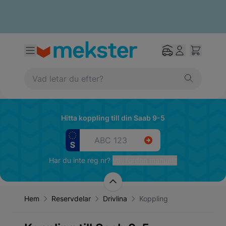
Hitta koppling till din Saab 9-5
Har du inte reg nr?
Välj fordon manuellt
Hem
Reservdelar
Drivlina
Koppling