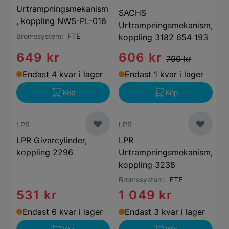
Urtrampningsmekanism
SACHS
, koppling NWS-PL-016
Urtrampningsmekanism,
Bromssystem:
FTE
koppling 3182 654 193
649 kr
606 kr
790 kr
Endast 4 kvar i lager
Endast 1 kvar i lager
Köp
Köp
LPR
LPR
LPR Givarcylinder,
LPR
koppling 2296
Urtrampningsmekanism,
koppling 3238
Bromssystem:
FTE
531 kr
1 049 kr
Endast 6 kvar i lager
Endast 3 kvar i lager