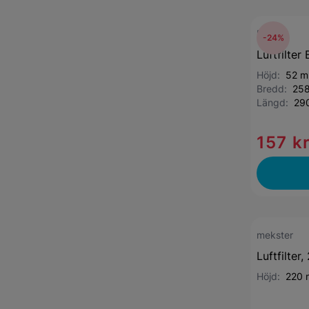
Bosch
-24%
Luftfilte
Höjd:
52 
Bredd:
25
Längd:
29
157 k
mekster
Luftfilte
Höjd:
220