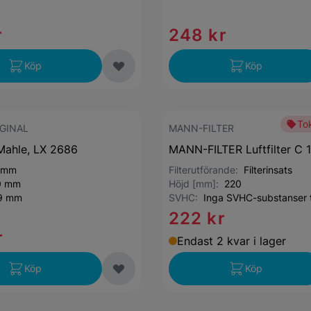
r
248 kr
Köp
Köp
Tok
GINAL
MANN-FILTER
 Mahle, LX 2686
MANN-FILTER Luftfilter C 
 mm
Filterutförande:
Filterinsats
0 mm
Höjd [mm]:
220
9 mm
SVHC:
Inga SVHC-substanser t
222 kr
r
Endast 2 kvar i lager
Köp
Köp