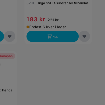
SVHC:
Inga SVHC-substanser tillhanda!
183 kr
221 kr
Endast 6 kvar i lager
Köp
Kampanj
5
illhanda!