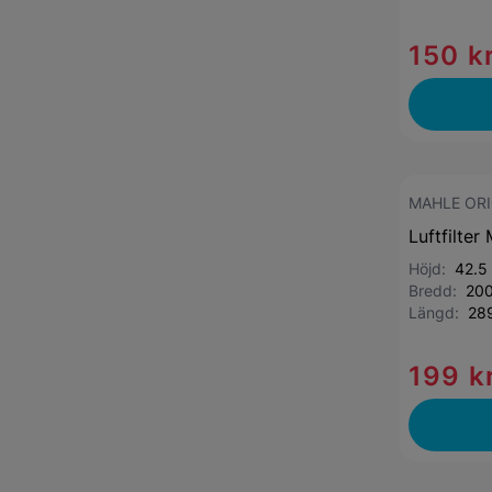
150 k
MAHLE ORI
Luftfilter
Höjd:
42.5
Bredd:
20
Längd:
28
199 k