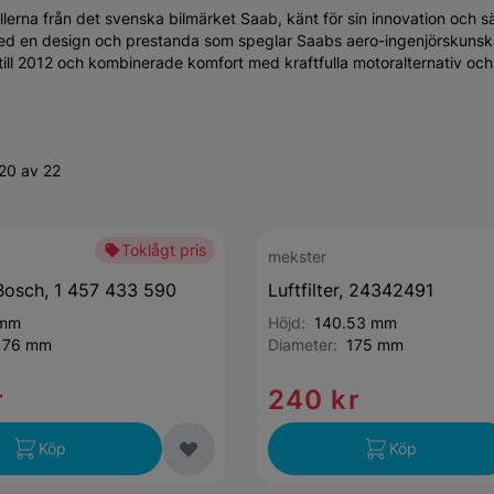
lerna från det svenska bilmärket Saab, känt för sin innovation och 
med en design och prestanda som speglar Saabs aero-ingenjörskunsk
 till 2012 och kombinerade komfort med kraftfulla motoralternativ och
20 av 22
Toklågt pris
mekster
r Bosch, 1 457 433 590
Luftfilter, 24342491
 mm
Höjd:
140.53 mm
176 mm
Diameter:
175 mm
r
240 kr
Köp
Köp