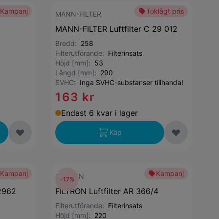
Kampanj
Toklågt pris
MANN-FILTER
MANN-FILTER Luftfilter C 29 012
Bredd:
258
Filterutförande:
Filterinsats
Höjd [mm]:
53
Längd [mm]:
290
SVHC:
Inga SVHC-substanser tillhanda!
163 kr
Endast 6 kvar i lager
Köp
Kampanj
Kampanj
FILTRON
-17%
-2962
FILTRON Luftfilter AR 366/4
Filterutförande:
Filterinsats
Höjd [mm]:
220