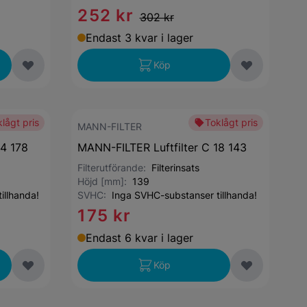
252 kr
302 kr
Endast 3 kvar i lager
Köp
lågt pris
Toklågt pris
MANN-FILTER
14 178
MANN-FILTER Luftfilter C 18 143
Filterutförande:
Filterinsats
Höjd [mm]:
139
illhanda!
SVHC:
Inga SVHC-substanser tillhanda!
175 kr
Endast 6 kvar i lager
Köp