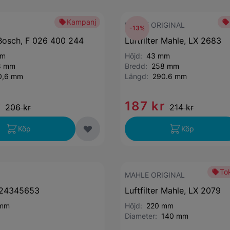
Kampanj
MAHLE ORIGINAL
-13%
r Bosch, F 026 400 244
Luftfilter Mahle, LX 2683
mm
Höjd:
43 mm
8 mm
Bredd:
258 mm
0,6 mm
Längd:
290.6 mm
r
187 kr
206 kr
214 kr
Köp
Köp
Tok
MAHLE ORIGINAL
r, 24345653
Luftfilter Mahle, LX 2079
 mm
Höjd:
220 mm
Diameter:
140 mm