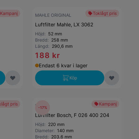
Kampanj
Toklågt pris
MAHLE ORIGINAL
Luftfilter Mahle, LX 3062
Höjd:
52 mm
Bredd:
258 mm
Längd:
290,6 mm
188 kr
Endast 6 kvar i lager
Köp
lågt pris
Kampanj
Bosch
-17%
Luftfilter Bosch, F 026 400 204
Höjd:
220 mm
Diameter:
140 mm
Bredd:
203.6 mm