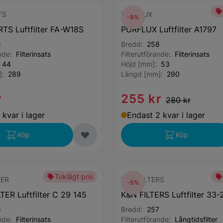
TS
PURFLUX
-9%
S Luftfilter FA-W18S
PURFLUX Luftfilter A1797
8
Bredd:
258
ande:
Filterinsats
Filterutförande:
Filterinsats
:
44
Höjd [mm]:
53
]:
289
Längd [mm]:
290
r
255 kr
280 kr
 kvar i lager
Endast 2 kvar i lager
Köp
Köp
Toklågt pris
TER
K&N FILTERS
-5%
ER Luftfilter C 29 145
K&N FILTERS Luftfilter 33
8
Bredd:
257
ande:
Filterinsats
Filterutförande:
Långtidsfilter