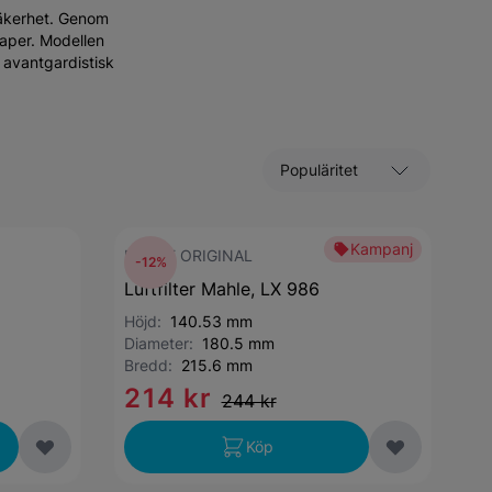
säkerhet. Genom
aper. Modellen
 avantgardistisk
Sortera efter
Kampanj
MAHLE ORIGINAL
-12%
Luftfilter Mahle, LX 986
Höjd:
140.53 mm
Diameter:
180.5 mm
Bredd:
215.6 mm
214 kr
244 kr
Köp