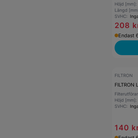
Höjd [mm]
Längd [mm
SVHC:
Ing
208 k
Endast 6
FILTRON
FILTRON L
Filterutför
Höjd [mm]
SVHC:
Ing
140 k
Endast 6