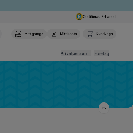
Certifierad E-handel
Mitt garage
Mitt konto
Kundvagn
Toggl
Privatperson
Företag