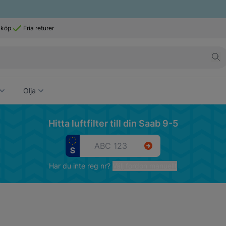
 köp
Fria returer
Olja
Hitta luftfilter till din Saab 9-5
Har du inte reg nr?
Välj fordon manuellt