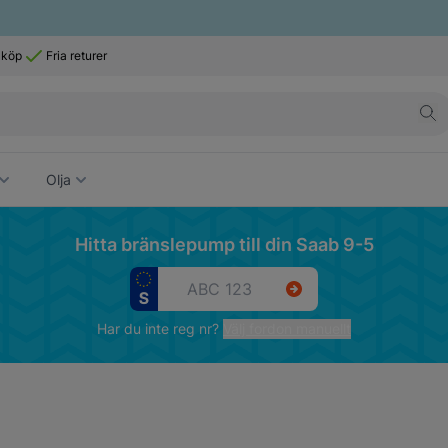
 köp
Fria returer
Olja
Hitta bränslepump till din Saab 9-5
Har du inte reg nr?
Välj fordon manuellt