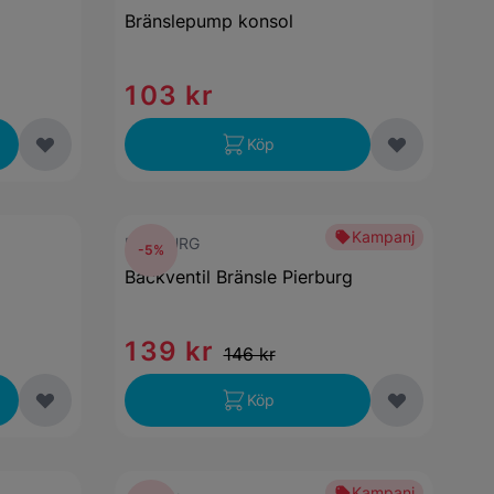
Bränslepump konsol
103 kr
Köp
Kampanj
PIERBURG
-5%
Backventil Bränsle Pierburg
139 kr
146 kr
Köp
Kampanj