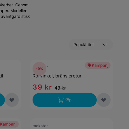
säkerhet. Genom
aper. Modellen
 avantgardistisk
Sortera efter
Kampanj
mekster
-9%
il
Rörvinkel, bränsleretur
39 kr
43 kr
Köp
Kampanj
mekster