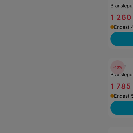
Bränslepu
1 260
Endast 4
mekster
-10%
Bränslepu
1 785
Endast 5