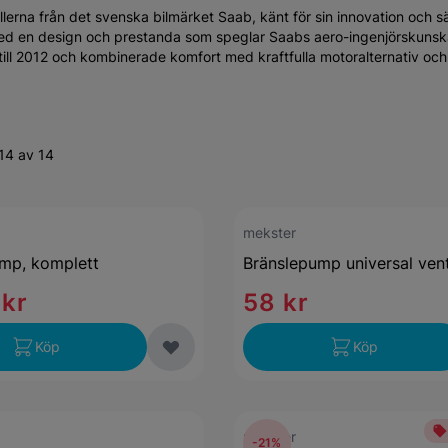
lerna från det svenska bilmärket Saab, känt för sin innovation och 
med en design och prestanda som speglar Saabs aero-ingenjörskunsk
 till 2012 och kombinerade komfort med kraftfulla motoralternativ och
14 av 14
mekster
mp, komplett
Bränslepump universal vent
 kr
58 kr
Köp
Köp
mekster
-21%