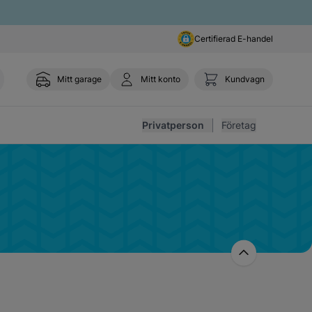
Certifierad E-handel
Mitt garage
Mitt konto
Kundvagn
Toggl
Privatperson
Företag