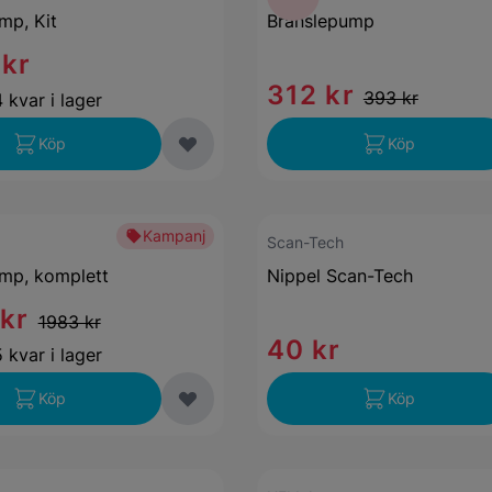
mp, Kit
Bränslepump
 kr
312 kr
393 kr
 kvar i lager
Köp
Köp
Kampanj
Scan-Tech
mp, komplett
Nippel Scan-Tech
 kr
1983 kr
40 kr
 kvar i lager
Köp
Köp