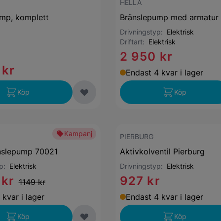
HELLA
mp, komplett
Bränslepump med armatur 
Drivningstyp:
Elektrisk
Driftart:
Elektrisk
2 950 kr
 kr
Endast 4 kvar i lager
Köp
Köp
Kampanj
PIERBURG
nslepump 70021
Aktivkolventil Pierburg
yp:
Elektrisk
Drivningstyp:
Elektrisk
 kr
927 kr
1149 kr
 kvar i lager
Endast 4 kvar i lager
Köp
Köp