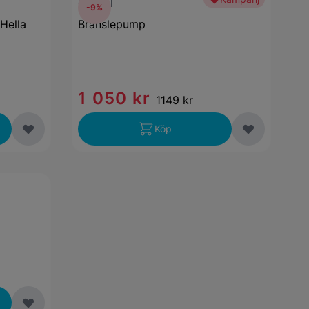
Original
-9%
Hella
Bränslepump
1 050 kr
1149 kr
Köp